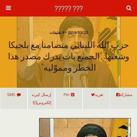
??? ?????
2016/03/22 • لا تعليقات
حزب الله اللبناني متضامنا مع بلجيكا
وشعبها: “الجميع بات يدرك مصدر هذا
الخطر ومموّليه”
مشاركة
تغريد
Pin
إرسال كبريد
SMS
إلكتروني