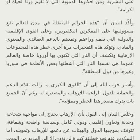
على البشرية ومن أفكارها الدموية التي لا تقيم وزنا لحياة أو
لكرامة”.
وأكّد البيان أن “هذه الجرائم المتنقلة في مدن العالم تقع
مسؤوليتها على المفجّرين التكفيريين، وعلى القوى الإقليمية
والدولية التي تقف وراءهم وتمدهم بالدعم العقائدي والمعنوي
والمادي، وتؤكد هذه التفجيرات مرة أخرى خطر هذه المجموعات
الإرهابية وتكشف أن النار التي تكتوي بها أوروبا خاصة والعالم
عموما هي نفسها النار التي أشعلتها بعض الأنظمة في سوريا
وغيرها من دول المنطقة”.
وأشار حزب الله إلى أن ”القوى الكبرى ما زالت تقدّم الدعم
والحماية للدول الراعية للإرهاب والمصدرة له رغم أنّ الجميع
بات يدرك مصدر هذا الخطر ومموّليه”.
وخلص البيان إلى القول بأن “الإرهاب يحتاج إلى مواجهة شجاعة
وجدية وتعاون إقليمي ودولي كامل وسياسة واضحة وشفافة،
تتوقف بموجبها الدول والهيئات عن دعمها للإرهاب وتمويله، أما
السكوت عنه فهو خطيئة كبيرة لن تؤدي إلا إلى المزيد من الموت