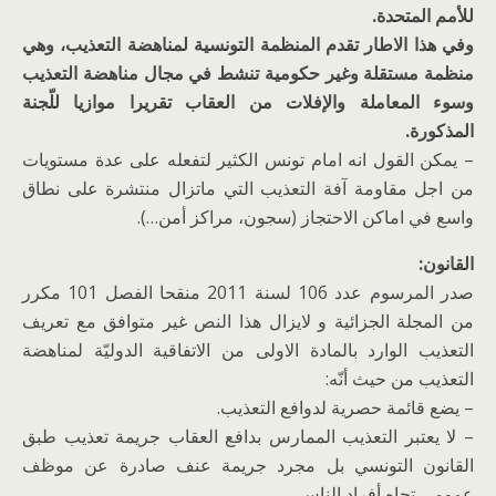
للأمم المتحدة.
وفي هذا الاطار تقدم المنظمة التونسية لمناهضة التعذيب، وهي
منظمة مستقلة وغير حكومية تنشط في مجال مناهضة التعذيب
وسوء المعاملة والإفلات من العقاب تقريرا موازيا للّجنة
المذكورة.
– يمكن القول انه امام تونس الكثير لتفعله على عدة مستويات
من اجل مقاومة آفة التعذيب التي ماتزال منتشرة على نطاق
واسع في اماكن الاحتجاز (سجون، مراكز أمن…).
القانون:
صدر المرسوم عدد 106 لسنة 2011 منقحا الفصل 101 مكرر
من المجلة الجزائية و لايزال هذا النص غير متوافق مع تعريف
التعذيب الوارد بالمادة الاولى من الاتفاقية الدوليّة لمناهضة
التعذيب من حيث أنّه:
– يضع قائمة حصرية لدوافع التعذيب.
– لا يعتبر التعذيب الممارس بدافع العقاب جريمة تعذيب طبق
القانون التونسي بل مجرد جريمة عنف صادرة عن موظف
عمومي تجاه أفراد الناس.