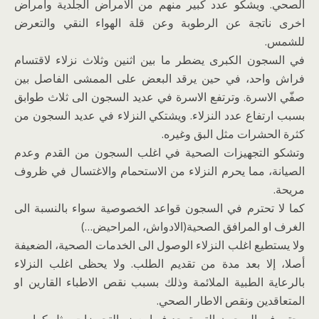
الصحي. ويشكو عدد كبير منهم من الامراض الجلدية وأمراض
اخرى ناتجة عن الرطوبة وعن قلة الهواء النقي والتعرض
للشمس.
في السجون الكبرى يضطر ما بين اثنين وثلاث نزلاء لاقتسام
فراش واحد، في حين يرقد البعض على الممشى الفاصل بين
صفّي الاسرة. وترتفع الاسرة في عديد السجون الى ثلاث طوابق
بسبب ارتفاع عدد النزلاء. ويشتكي النزلاء في عديد السجون من
كثرة الحشرات مثل البق وغيره.
وتشكو التجهيزات الصحية في اغلب السجون من القدم وعدم
الصيانة، مما يحرم النزلاء من الاستحمام والاغتسال في ظروف
مريحة.
كما لا تحترم في السجون قواعد الخصوصية سواء بالنسبة الى
الغرف او المرافق الصحية(الادواش، المراحيض…)
ولا يستطيع اغلب النزلاء الوصول الى الخدمات الصحية، الضعيفة
أصلا، إلا بعد مدة من تقديم الطلب. ولا يحظى اغلب النزلاء
بالرعاية الطبية الملائمة وذلك بسبب نقص الاطباء القارين او
المتعاقدين ونقص الاطار الصحي.