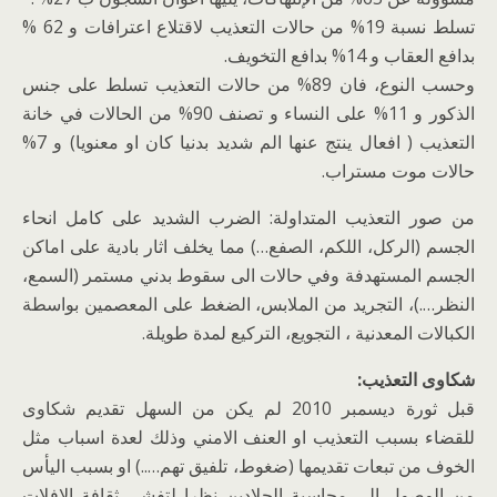
تسلط نسبة 19% من حالات التعذيب لاقتلاع اعترافات و 62 %
بدافع العقاب و 14% بدافع التخويف.
وحسب النوع، فان 89% من حالات التعذيب تسلط على جنس
الذكور و 11% على النساء و تصنف 90% من الحالات في خانة
التعذيب ( افعال ينتج عنها الم شديد بدنيا كان او معنويا) و 7%
حالات موت مستراب.
من صور التعذيب المتداولة: الضرب الشديد على كامل انحاء
الجسم (الركل، اللكم، الصفع…) مما يخلف اثار بادية على اماكن
الجسم المستهدفة وفي حالات الى سقوط بدني مستمر (السمع،
النظر….)، التجريد من الملابس، الضغط على المعصمين بواسطة
الكبالات المعدنية ، التجويع، التركيع لمدة طويلة.
شكاوى التعذيب:
قبل ثورة ديسمبر 2010 لم يكن من السهل تقديم شكاوى
للقضاء بسبب التعذيب او العنف الامني وذلك لعدة اسباب مثل
الخوف من تبعات تقديمها (ضغوط، تلفيق تهم…..) او بسبب اليأس
من الوصول الى محاسبة الجلادين نظرا لتفشي ثقافة الافلات