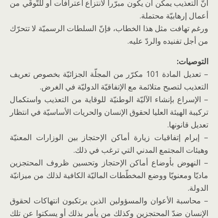
أنّ التعذيب يمكن أن يكون مبرّرا لانتزاع اعترافات أو للتّوقّي من
أعمال إرهابيّة محتملة.
ورغم تهافت مثل هذا الخطاب، فإنّ السلطات الرسميّة لا تتحرّك
من أجل تفنيده والردّ عليه.
التوصيات:
– تعديل المادة 101 مكرّر من المجلّة الجزائيّة بخصوص تعريف
التعذيب لتصبح متلائمة مع الإتفاقيّة الدوليّة في الغرض.
– الإسراع بإنشاء الآليّة الوطنيّة للوقاية من التعذيب واستكمال
تركيبة الهيئة العليا لحقوق الإنسان والحريات الأساسيّة في انتظار
تعديل قانونها.
– إبرام إتفاقيات زيارة أماكن الإحتجاز بين الوزارات المعنيّة
وهيئات المجتمع المدني التي ترغب في ذلك.
– النهوض بأوضاع أماكن الإحتجاز وتحسين ظروف المحتجزين
ماديّا ومعنويّا ووضع المخطّطات الماليّة الكافية لذلك من ميزانيّة
الدولة.
– محاسبة الأعوان والمسؤولين الذين يرتكبون انتهاكات لحقوق
الإنسان ضدّ المحتجزين وكذلك من يأمر بذلك أو يسكتوا عن تلك