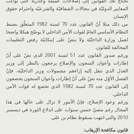
تحتاج تلك القوانين إلى إصلاحات عميقة وجذريّة حتّى تواكب
المعايير الدوليّة في مجالات الشفافيّة والشرعيّة واحترام حقوق
الإنسان.
من ذلك مثلا أنّ القانون عدد 70 لسنة 1982 المتعلّق بضبط
النظام الأساسي العامّ لقوات الأمن الداخلي لا يوضّح هيكلا واضحا
لعمل وزارة الداخليّة ولا ينصّ على إمكانيّة رفض التعليمات
المخالفة للقانون.
ورغم صدور القانون عدد 51 لسنة 2001 الذي نصّ على أنّ
إطارات وأعوان السجون والإصلاح يرجعون بالنظر إلى وزير
العدل الذي تنقل إليه إزاءهم مشمولات وزير الداخليّة، فإنّ
الفصل الأوّل منه نصّ على أنّ إطارات وأعوان السجون يخضعون
إلى القانون عدد 70 لسنة 1982 الذي تخضع له قوات الأمن
الداخلي.
ورغم وعود الإصلاح، فإنّ الأمور لا تزال على حالها في هذا
المجال رغم مضيّ خمس سنوات على اندلاع الثورة في ديسمبر
2010 والتي انتهت بسقوط نظام بن علي.
قانون مكافحة الإرهاب: