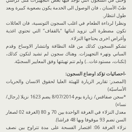
وحتى في السجون التي توجد فيها بعض التجهيزات مثل كراسي
طبّ الأسنان ، فان الوصول الى الخدمة يكون بصعوبة كبيرة وبعد
طول انتظار.
ونظرا لرداءة الطعام في اغلب السجون التونسية، فان العائلات
تكون مضطرة الى تزويد ابنائها “بالقفاف” التي تحتوي اغذية
وأغراض اخرى يحتاجها النزلاء.
تشكو السجون كذلك من قلة النظافة وانتشار الاوساخ وقدم
المباني وتهرء التجهيزات. وهناك سجون لم تشيد لتكون كذلك،
(ثكنات، مستودعات…) ولم تتم تهيئتها وفق المعايير السجنيّة.
-احصائيات تؤكد اوضاع السجون:
(المصدر: تقارير الزيارة للهيئة العليا لحقوق الانسان والحريات
الأساسيّة)
*سجن صفاقس/ زيارة يوم 8/07/2014 يضم 1623 نزيلا (رجال/
نساء)
معدل النزلاء في الغرفة الواحدة بين 70 و 80 (الغرفة 02 لصغار
السن تضم 93 موقوفا وبها 48 فراشا).
نزلاء الغرفة 06: اقتصار الفسحة على مدة تتراوح بين نصف