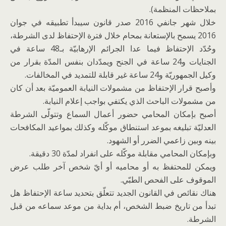
بملاحظات المنظمة).
خلال شهر جانفي 2016 صدر قانون سيبدأ تطبيقه في جوان
2016 يسمح بالإستعانة بمحام خلال فترة الإحتفاظ لدى الشرطة،
وحُدّد الإحتفاظ فيما عدا الجرائم الإرهابيّة بـ48 ساعة في
الجنايات و24 ساعة في الجنح ويمدّدان بنفس المدّة بقرار من
وكيل الجمهوريّة و24 ساعة غير قابلة للتمديد في المخالفات.
وأصبح قرار الإحتفاظ من مشمولات النيابة العموميّة بعد أن كان
من مشمولات الباحث الذي يكتفي بواجب إعلام النيابة.
أصبح بإمكان المحامي حضور أعمال السماع وتتولّى الشرطة
العدليّة تبليغه بموعد استنطاق موكّله وكذلك بمواعيد المكافحات
بينه وبين زاعمي الضرر أو الشهود.
وبإمكان المحامي مقابلة موكّله على انفراد لمدّة 30 دقيقة.
ويمكن للمحتفظ به أو محاميه أو أيّ شخص آخر طلب عرض
الموقوف على الفحص الطبّي.
هناك نقائص في القانون الجديد تتعلّق بتحديد ساعة الإحتفاظ هل
تبدأ من تاريخ ضبط الشخص، أم بداية من موعد سماعه من قبل
الشرطة.