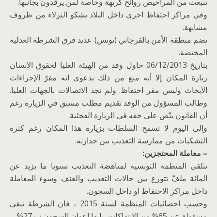
تنبعث من المراحيض روائح كريهة وخاصة لمن يرقدون بجانبها.
وفي مراكز احتفاظ اخرى داخل البلاد يشكو النزلاء من ظروف
مشابهة.
تضم منطقة الأمن بالقرجاني (تونس) عديد فرق الشرطة العدلية
المختصة.
بتاريخ 06/12/2013 حاول وفد من الهيئة العليا لحقوق الإنسان
زيارة المكان إلا أنه منع من ذلك بدعوى انه مقرّ الإجراءات
الأبحاث وليس مقر احتفاظ. ولم تجد الاتصالات بالجهات العليا.
وطالب المسؤول من الوفد تقديم مطلب مسبق في الزيارة رغم
أن القانون ينّص على حقه في الزيارة الفجئية.
وإلى اليوم لا تسمح السلطات بزيارة هذا المكان رغم كثرة
التشكيات من ممارسة التعذيب بين جدارنه.
– معاملة المحتجزين:
تتلقى المنظمة التونسية لمناهضة التعذيب سنويا ما يزيد عن
المائة ملفّ تتوزع بين حالات التعذيب والعنف وسوء المعاملة
داخل مراكز الاحتفاظ او داخل السجون.
وحسب احصائيات المنظمة لسنة 2015 ، فان الشرطة تبقى
مسؤولة عن 65% من الإنتهاكات، يليها اعوان السجون ب 27% .