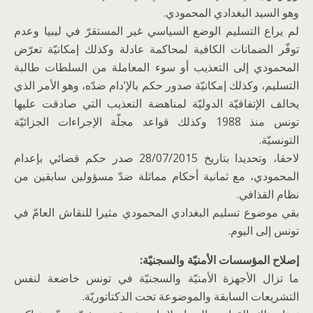
وهو السيد البغدادي المحمودي.
لم يراع التسليم الوضع السياسي غير المستقرّ في ليبيا وعدم
توفّر الضمانات الكافية لمحاكمة عادلة وكذلك إمكانيّة تعرّض
المحمودي إلى التعذيب أو سوء المعاملة من السلطات طالبة
التسليم، وكذلك إمكانيّة صدور حكم بالإ‘دام ضدّه، وهو الأمر الذي
يخالف الإتفاقيّة الدوليّة لمناهضة التعذيب التي صادقت عليها
تونس منذ 1988 وكذلك قواعد مجلّة الإجراءات الجزائيّة
التونسيّة.
لاحقا، وتحديدا بتاريخ 28/07/2015 صدر حكم قضائي بإعدام
المحمودي، مع ثمانية أحكام مماثلة ضدّ مسؤولين سابقين من
نظام القذافي.
بقي موضوع تسليم البغدادي المحمودي مثيرا للنقاش العامّ في
تونس إلى اليوم.
إصلاح المؤسسات الأمنيّة والسجنيّة:
ما تزال الأجهزة الأمنيّة والسجنيّة في تونس خاضعة لنفس
التشريعات السابقة والموضوعة تحت الدكتاتوريّة.