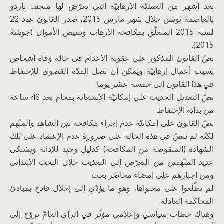
بعد أشهر من العمليّة الإرهابيّة التي تعرّض لها متحف باردو
بالعاصمة تونس خلال شهر مارس 2015، صدر القانون عدد 22
لسنة 2015 المتعلّق بمكافحة الإرهاب وتبييض الأموال (جويلية
2015).
نصّ القانون المذكور على عقوبة الإعدام في حالة وفاة أشخاص
بسبب أعمال إرهابيّة ويمكن أن تصل المدّة القصوى للإحتفاظ
في هذا القانون إلى خمسة عشر يوما.
نصّ التعديل الحديث على إمكانيّة الإستعانة بمحام بعد 48 ساعة
من بداية الإحتفاظ.
نصّ القانون على إمكانيّة عدم إجراء مكافحة بين الشاهد والمتّهم
لكنّه لم ينصّ في هذه الحالة على ضرورة عدم الإعتماد على تلك
الشهادة (المنقوصة من المكافحة) كدليل وحيد للإدانة ويشتكي
عديد المتّهمين من التعرّض إلى التعذيب خلال البحث الإبتدائي
ومن إجبارهم على إمضاء محاضر بحث
لم يطّلعوا على محتواها، وهو ما يؤدّي إلى إخلال فادح بمبادئ
المحاكمة العادلة.
وهناك خطاب سياسي وإعلامي مؤثّر في الرأي العامّ يروّج إلى