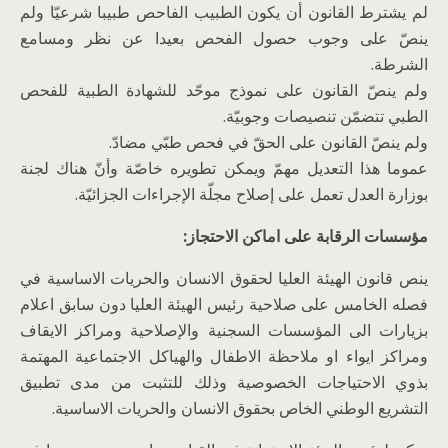
لم يشترط القانون أن يكون الطبيب الفاحص طبيبا شرعيّا ولم
ينصّ على وجوب حصول الفحص بعيدا عن نظر ومسامع
الشرطة.
ولم ينصّ القانون على نموذج موحّد للشهادة الطبية للفحص
الطبي تتضمّن تنصيصات وجوبيّة.
ولم ينصّ القانون على الحقّ في فحص طبّي مضادّ.
عموما هذا التعديل مهمّ ويمكن تطويره خاصّة وأنّ هناك لجنة
بوزارة العدل تعمل على إصلاح مجلّة الإجراءات الجزائيّة.
مؤسسات الرقابة على اماكن الاحتجاز:
ينص قانون الهيئة العليا لحقوق الانسان والحريات الاساسية في
فصله الخامس على صلاحية رئيس الهيئة العليا دون سابق اعلام
بزيارات الى المؤسسات السجنية والإصلاحية ومراكز الايقاف
ومراكز ايواء او ملاحظة الاطفال والهياكل الاجتماعية المهتمة
بذوي الاحتياجات الخصوصية وذلك للتثبت من مدى تطبيق
التشريع الوطني الخاص بحقوق الانسان والحريات الاساسية.