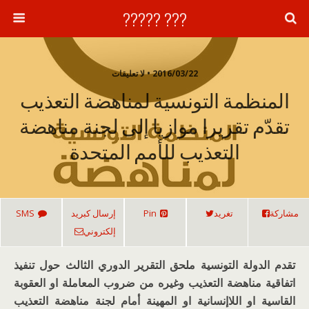
??? ?????
2016/03/22 • لا تعليقات
المنظمة التونسية لمناهضة التعذيب
تقدّم تقريرا موازيا إلى لجنة مناهضة
التعذيب للأمم المتحدة
مشاركة
تغريد
Pin
إرسال كبريد
SMS
إلكتروني
تقدم الدولة التونسية ملحق التقرير الدوري الثالث حول تنفيذ
اتفاقية مناهضة التعذيب وغيره من ضروب المعاملة او العقوبة
القاسية او اللاإنسانية او المهينة أمام لجنة مناهضة التعذيب