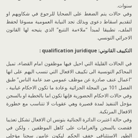
سنوات.
وفي حالات يتم الضغط على الضحايا للرجوع في شكاويهم او
لتقديم اسقاط دعوى وبذلك تجد النيابة العمومية مسوغا لحفظ
الملف، تطبيقا لمبدأ “ملاءمة التتبع” الذي يتيحه لها القانون
الاجرائي التونسي.
التكييف القانوني: qualification juridique :
في الحالات القليلة التي احيل فيها موظفون امام القضاء، تميل
المحاكم التونسية الى تكييف الافعال التي تنسب اليهم على انها
“اعمال عنف صادرة عن موظف عمومي ضد عامة الناس” طبق
الفصل 101 من المجلة الجزائية .وعادة ما تكون الاحكام غيابية ،
وفي حالات الاحكام الحضورية فإنها تكون اما بالخطية او بالسجن
مؤجل التنفيذ لمدة قصيرة وهي عقوبات لا تتناسب مع خطورة
الافعال المرتكبة.
وفي حالة اعتبرت الدائرة الجنائية بتونس ان الافعال تشكل تعذيبا
فقضت بالسجن والغرامات على كاهل الموظفين ، ولكن في
الطور الاستئنافي خفف الحكم ليكون عامين سجنا مؤجلي