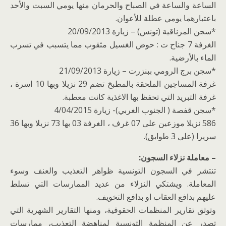
الساعة والساعة في الصباح والحرمان منها يومي السبت والأحد
باعتبارهما يومي عطلة للأعوان.
*سجن المرناقية (تونس) – زيارة 20/09/2013
الغرفة 7 جناح ت : حوض الغسيل مثقوب مما يتسبب في تسرب
الماء بالأرضية.
*سجن برج الرومي ببنزرت – زيارة 21/09/2013
غرفة المساجين الملحقة بالمطبخ تضم 29 نزيلا وبها 10 اسرة ،
غرفة التبريد التي تحفظ بها الاغذية كانت معطبة.
*سجن قفصة ( الجنوب الغربي)- زيارة 4/04/2015
586 نزيلا موزعين على 07 غرف ، الغرفة 03 بها 73 نزيلا وبها 36
سريرا (على 3 طوابق).
– معاملة نزلاء السجون:
تنتشر في السجون التونسية ظواهر التعذيب والعنف وسوء
المعاملة. ويشتكي النزلاء من عديد الممارسات التي تسلط
عليهم بدافع العقاب او بدافع التخويف.
وتوثق تقارير المنظمات الحقوقية، ومنها التقارير الشهرية التي
تصدر عن المنظمة التونسية لمناهضة التعذيب، ممارسات