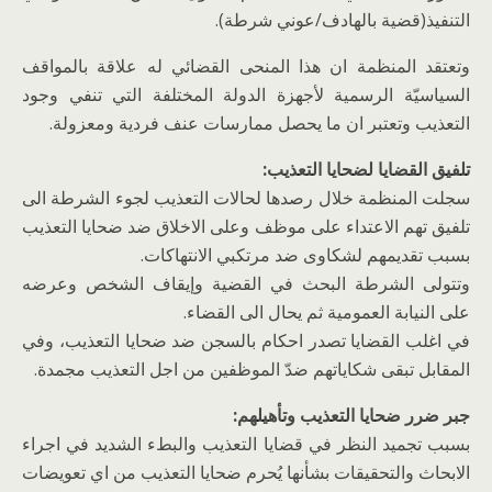
التنفيذ(قضية بالهادف/عوني شرطة).
وتعتقد المنظمة ان هذا المنحى القضائي له علاقة بالمواقف
السياسيّة الرسمية لأجهزة الدولة المختلفة التي تنفي وجود
التعذيب وتعتبر ان ما يحصل ممارسات عنف فردية ومعزولة.
تلفيق القضايا لضحايا التعذيب:
سجلت المنظمة خلال رصدها لحالات التعذيب لجوء الشرطة الى
تلفيق تهم الاعتداء على موظف وعلى الاخلاق ضد ضحايا التعذيب
بسبب تقديمهم لشكاوى ضد مرتكبي الانتهاكات.
وتتولى الشرطة البحث في القضية وإيقاف الشخص وعرضه
على النيابة العمومية ثم يحال الى القضاء.
في اغلب القضايا تصدر احكام بالسجن ضد ضحايا التعذيب، وفي
المقابل تبقى شكاياتهم ضدّ الموظفين من اجل التعذيب مجمدة.
جبر ضرر ضحايا التعذيب وتأهيلهم:
بسبب تجميد النظر في قضايا التعذيب والبطء الشديد في اجراء
الابحاث والتحقيقات بشأنها يُحرم ضحايا التعذيب من اي تعويضات