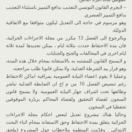
– لايجرم القانون التونسي التعذيب بدافع التمييز باستثناء التعذيب
بدافع التمييز العنصري.
وهو مرسوم في حاجة الى التعديل ليكون متوافقا مع الاتفاقية
الدوليّة.
وبالرجوع الى الفصل 13 مكرر من مجلة الاجراءات الجزائية،
فان مدة الاحتفاظ حددت بثلاثة ايام ، يمكن تجديدها لمدة ثلاثة
ايام اخرى في المخالفات والجنح والجنايات.
و لايسمح القانون للمشتبه به بالاستعانة بمحام خلال هذه المدة،
وهو قرار بيد الشرطة العدلية، ولا يمكن قانونا طلب مراجعته.
وعمليا لا يقوم اعضاء النيابة العمومية بمراقبة اماكن الاحتفاظ
رغم تنصيص الفصل 10 من م اج ان الضابطة العدلية تباشر
وظائفها تحت اشراف جهاز النيابة العمومية. ولا يسمح قانون
السجون لقضاة التحقيق ولقضاة المحاكم بزيارة الموقوفين
تحفظيا في السجون.
وحاليا هناك مشروع تعديل لبعض احكام مجلة الاجراءات
الجزائية يتعلق بمدة الاحتفاظ وحق الاستعانة بمحام اثناء البحث
الابتدائي . وقدّمت المنظمة ملاحظات حول المشروع (ملحق