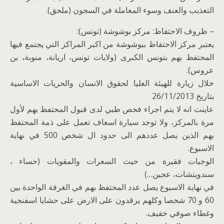
التعذيب والعنف وسوء المعاملة في السجون (ملحق).
– ظروف الاحتفاظ: مركز بوشوشة (تونس):
يعتبر مركز الاحتفاظ ببوشوشة من اكبر المراكز التي يجتمع فيها
المحتفظ بهم بتونس الكبرى (ولايات تونس، اريانة، منوبة، بن
عروس).
خلال زيارة للهيئة العليا لحقوق الانسان والحريات الاساسية
بتاريخ 26/11/2013
عاينت انه لا يتم اجراء فحص طبي لدى قبول المحتفظ بهم لأول
مرة بالمركز، ولا توجد سيارة اسعاف تعمل على ذمة المحتفظ
بهم الذين يصل عددهم الى حدود ال شخص 500 في نهاية
الاسبوع.
الوجبات فقيرة من حيث السعرات والمقويات (حساء ،
سندويتشات، عجين…)
في نهاية الاسبوع يصل عدد المحتفظ بهم في الغرفة الواحدة بين
60 و 70 شخصا وكلهم يرقدون على الارض على حشايا اسفنجية
وغطاء صوفي خفيف.