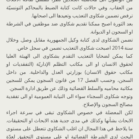
من العقاب. وفي حالات كانت كتابة الضبط بالمحاكم التونسيّة
ترفض تضمين شكاوى التعذيب وتعيدها الى اصحابها.
بعد الثورة اصبح ممكنا تقديم شكاوى ضد موظفين في الشرطة
او السجون او الديوانة.
تضمن الشكاوى لدى كتابة وكيل الجمهورية مقابل وصل. وخلال
سنة 2014 اصبحت شكاوى التعذيب تضمن في سجل خاص.
كما يمكن لضحايا التعذيب التقدم بشكاوى الى الهيئة العليا
لحقوق الانسان او الى مكاتب التظلم الإداريّة (التفقديات او
مكاتب حقوق الانسان) بوزارتي العدل والداخلية. من داخل
السجن، وحسب الفصل 17 من قانون السجون يمكن للسجين
مكاتبة محاميه والسلط القضائية وذلك عن طريق ادارة السجن.
وتوجه شكاوى السجناء سواء الى النيابة العمومية او الى تفقدية
مصالح السجون والإصلاح.
لكن المعضلة في خصوص الشكاوى تبقى في سرعة اجراء
الابحاث بشأنها وكذلك في مدى جدية هذه الابحاث او التحقيقات.
ما يلاحظ في هذا المجال ان اغلب الشكاوى تتعطل على مستوى
البحث لدى الشرطة القضائية او على مستوى التحقيق لعدّة