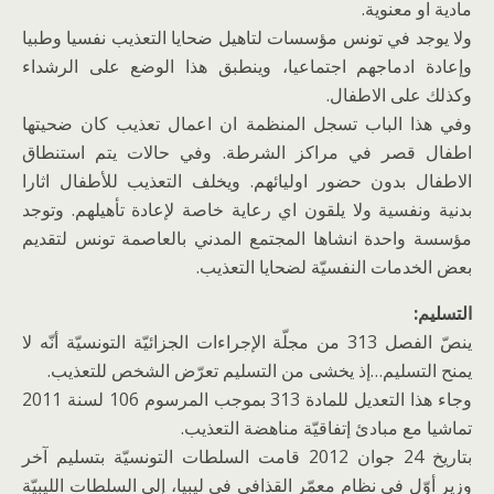
مادية او معنوية.
ولا يوجد في تونس مؤسسات لتاهيل ضحايا التعذيب نفسيا وطبيا
وإعادة ادماجهم اجتماعيا، وينطبق هذا الوضع على الرشداء
وكذلك على الاطفال.
وفي هذا الباب تسجل المنظمة ان اعمال تعذيب كان ضحيتها
اطفال قصر في مراكز الشرطة. وفي حالات يتم استنطاق
الاطفال بدون حضور اوليائهم. ويخلف التعذيب للأطفال اثارا
بدنية ونفسية ولا يلقون اي رعاية خاصة لإعادة تأهيلهم. وتوجد
مؤسسة واحدة انشاها المجتمع المدني بالعاصمة تونس لتقديم
بعض الخدمات النفسيّة لضحايا التعذيب.
التسليم:
ينصّ الفصل 313 من مجلّة الإجراءات الجزائيّة التونسيّة أنّه لا
يمنح التسليم…إذ يخشى من التسليم تعرّض الشخص للتعذيب.
وجاء هذا التعديل للمادة 313 بموجب المرسوم 106 لسنة 2011
تماشيا مع مبادئ إتفاقيّة مناهضة التعذيب.
بتاريخ 24 جوان 2012 قامت السلطات التونسيّة بتسليم آخر
وزير أوّل في نظام معمّر القذافي في ليبيا، إلى السلطات الليبيّة