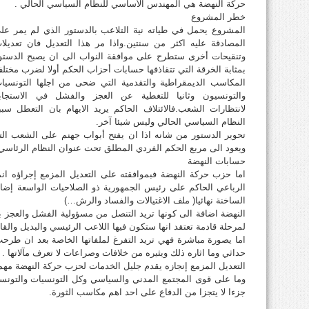
حركة النهضة هي المهندس الأساسي للنظام السياسي الحالي .
خطر المشروع
المشروع يحمل في طياته نية التلاعب بالدستور الذي لم يمر عل
المصادقة عليه اكثر من سنتين.واذا مر هذا التعديل فان تعديلا
وتنقيحات أخرى ستطرح على موافقة النواب الى ان يصبح الدستو
بمثابة الخرقة التي تتقاذفها حسابات أحزاب الحكم أولا لضرب مختل
المكاسب الديمقراطية والتقدمية التي ضحى من اجلها التونسيا
والتونسيون وثانيا للتغطية عن العجز والفشل في الاستجاب
لانتظارات الشعب.فالائتلاف الحاكم يريد الايهام بان التعطل سبب
النظام السياسي الحالي وليس شيئا آخر.
ويعود الى مربع الحكم الفردي المطلق تحت عنوان النظام الرئاسي
حسابات النهضة
اما حزب حركة النهضة فبموافقته على التعديل المزمع إجراؤه ا
الرباعي الحاكم على رئيس الجمهورية ذو الصلاحيات الواسعة إضافة
الساخنة نهائيا( ملف الاغتيالات والفساد والرش…)
النهضة اضافة الى كونها تريد التنصل من مسؤولية الفشل والعجز باعت
لمرحلة قادمة تعتقد انها ستكون فيها اللاعب الرئيسي والبديل والقا
اما يصورة مباشرة فهي تريد التفرغ لملفاتها الخاصة بعد ان ط
حداثي وما اثاره ذلك ويثيره من خلافات وصراعات لا تعرف مآلاتها .
التعديل المزمع إنجازه يقدم جليل الخدمات لحزب حركة النهضة مه
وما على قوى المجتمع المدني والسياسي وكل التونسيات والتونسيين
جزءا لا يتجزا من الدفاع على احد اهم مكاسب الثورة.