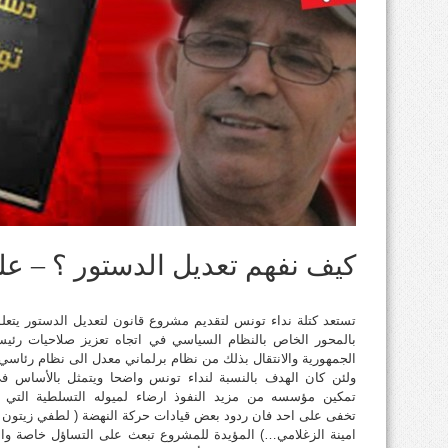
كيف نفهم تعديل الدستور ؟ – عل
تستعد كتلة نداء تونس لتقديم مشروع قانون لتعديل الدستور يتعل
بالمحور الخاص بالنظام السياسي في اتجاه تعزيز صلاحيات رئي
الجمهورية والانتقال بذلك من نظام برلماني معدل الى نظام رئاسي
ولئن كان الهدف بالنسبة لنداء تونس واضحا ويتمثل بالأساس ف
تمكين مؤسسه من مزيد النفوذ ارضاء لميوله التسلطية التي ل
تخفى على احد فان ردود بعض قيادات حركة النهضة ( لطفي زيتون 
امينة الزغلامي…) المؤيدة للمشروع تبعث على التساؤل خاصة وا