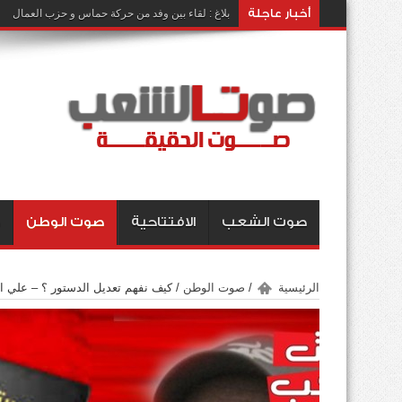
أخبار عاجلة
بلاغ : لقاء بين وفد من حركة حماس و حزب العمال
صوت الشعب
الافتتاحية
صوت الوطن
الرئيسية
/
صوت الوطن
/
كيف نفهم تعديل الدستور ؟ – علي ال