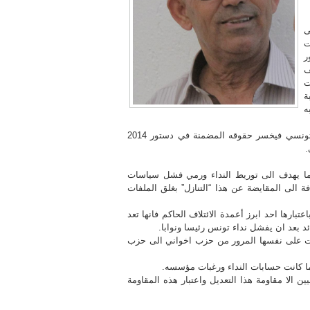
ى
ت
ر
ف
ت
ة
ه
تحوير الدستور من شانه اذا ان يفتح أبواب جهنم على الشعب التونسي فيخسر حقوقه المضمنة في دستور 2014
.
نما يهدف الى توريط النداء ورمي فشل سياسات
 الى المقايضة عن هذا “التنازل” بغلق الملفات
بارها احد ابرز أعمدة الائتلاف الحاكم فانها تعد
ئد بعد ان يفشل نداء تونس رئيسا ونوابا.
رحت على نفسها المرور من حزب اخواني الى حزب
ما كانت حسابات النداء ورغبات مؤسسه.
 الا مقاومة هذا التعديل واعتبار هذه المقاومة