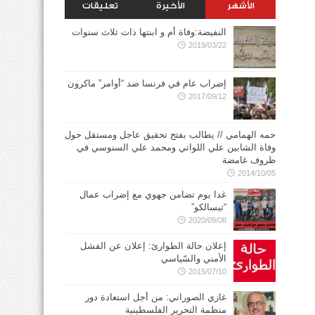
الأشهر
الأخيرة
تعليقات
النفيضة:وفاة أم و ابنتها ذات ثلاث سنوات
2019/03/22
إضراب عام في فرنسا ضد “أوامر” ماكرون
2017/09/12
حمه الهمامي // يطالب بفتح تحقيق عاجل ومستقل حول
وفاة الشابين علي اللواتي ومحمد علي السنوسي في
ظروف غامضة
2014/10/05
غدا يوم تضامن جهوي مع إضراب عمال
“تيسالكو”
2020/09/08
إعلان حالة الطوارئ: إعلان عن الفشل
الأمني والسّياسي
2015/07/10
غازي الصوراني: من أجل استعادة دور
منظمة التحرير الفلسطينية