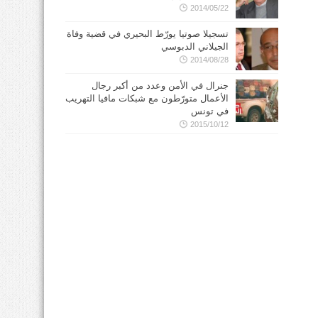
2014/05/22
تسجيلا صوتيا يورّط البحيري في قضية وفاة
الجيلاني الدبوسي
2014/08/28
جنرال في الأمن وعدد من أكبر رجال
الأعمال متورّطون مع شبكات مافيا التهريب
في تونس
2015/10/12