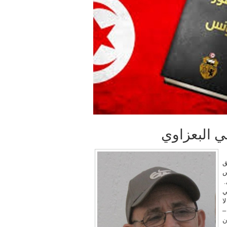
ي البعزاوي
ق
س
.
ي
ا
–
ن