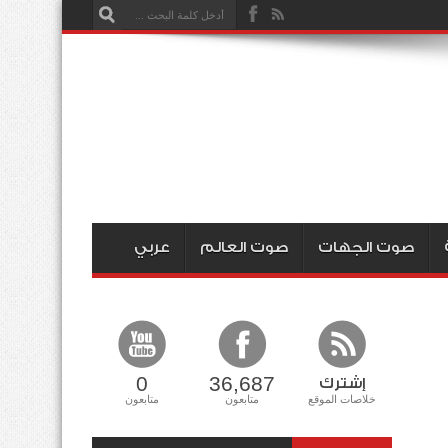
صوت الجهات
صوت العالم
عربي
0
36,687
إشترك
خلاصات الموقع
متابعون
متابعون