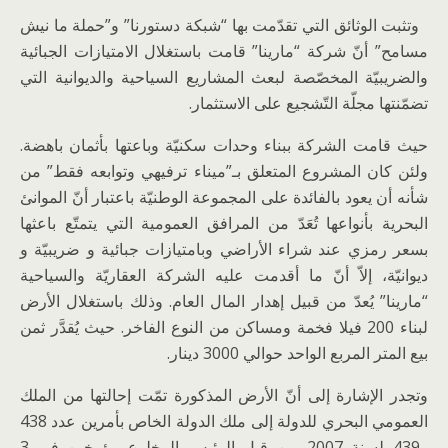
وتثبت الوثائق التي تقدّمت بها “شبكة دستورنا” و”حملة ما نيش
مسامح” أنّ شركة “مارينا” قامت باستغلال الامتيازات الجبائية
والضريبيّة المخصّصة لبعث المشاريع السياحية والديوانية التي
تضمّنتها مجلّة التّشجيع على الاستثمار.
حيث قامت الشركة ببناء وحدات سكنيّة وباعتها بأثمان باهضة.
ولئن كان المشروع المتعلق بـ”ميناء ترفيهي وتوابعه فقط” من
شأنه أن يعود بالفائدة على المجموعة الوطنيّة باعتبار أنّ الموانئ
البحرية بأنواعها تُعَدّ من المرافق العمومية التي يتمتّع باعثها
بسعر رمزي عند شراء الأراضي وبامتيازات جبائية و ضريبيّة و
ديوانيّة، إلاّ أنّ ما أقدمت عليه الشركة العقاريّة والسياحية
“مارينا” يُعدّ من قبيل إهدار المال العام. وذلك باستغلال الأرض
لبناء 200 فيلا فخمة ومساكن من النوع الفاخر. حيث يُقدَّر ثمن
بيع المتر المربع الواحد حوالي 3000 دينار.
وتجدر الإشارة إلى أنّ الأرض المذكورة تمّت إحالتها من الملك
العمومي البحري للدولة إلى ملك الدولة الخاص بأمرين عدد 438
و439 لسنة 2007 من قبل الرئيس المخلوع مؤرخين في 3