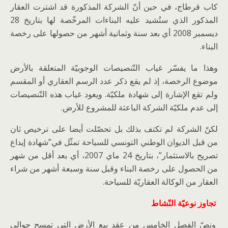
كاب قرطاج، في حين أنّ الشركة المذكورة قد اشترت العقار
المذكور الذي ستُشيد عليه البناءات المرخّصة لها بتاريخ 28
ديسمبر 2008 أي بعد سنة وثمانية أشهر من حصولها على رخصة
البناء.
وهذا ما يفسّر غياب التّنصيصات الوجوبيّة المتعلقة بالأرض
موضوع الرخصة، إذ لم يقع ذكر عدد الرسم العقاري أو المقسم
ولم تقع الإشارة إلى شهادة ملكيّة. ويعود غياب هذه التّنصيصات
إلى عدم ملكيّة الشركة الباعثة للمشروع للأرض.
لكنّ الشركة لم تكتف بذلك بل تحصّلت أيضا على ترخيص ثان
من قبل الديوان الوطني التونسي للسياحة تمثّل في”شهادة إيداع
تصريح بالاستثمار”، بتاريخ 24 ماي 2007، أي بعد أقل من شهر
من الحصول على رخصة البناء وقبل سنة وسبعة أشهر من شراء
العقار من الوكالة العقاريّة للسياحة.
تجاوز نوعيّة النّشاط
ونصّ الفصل الخامس من عقد بيع الأرض التي تمسح حوالي