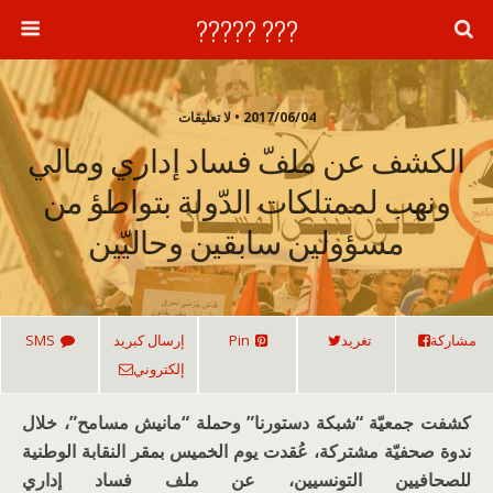
??? ?????
2017/06/04 • لا تعليقات
الكشف عن ملفّ فساد إداري ومالي
ونهب لممتلكات الدّولة بتواطؤ من
مسؤولين سابقين وحاليّين
مشاركة
تغريد
Pin
إرسال كبريد
SMS
إلكتروني
كشفت جمعيّة “شبكة دستورنا” وحملة “مانيش مسامح”، خلال
ندوة صحفيّة مشتركة، عُقدت يوم الخميس بمقر النقابة الوطنية
للصحافيين التونسيين، عن ملف فساد إداري