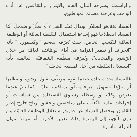
والواسطة وسرقه المال العام والابتزاز والتقاعس عن أداء
الواجب وعرقلة مصالح المواطنين.
الفساد لغة هو البطلان. ويقال فسُد الشيء أي بطُلَ واضمحلّ. أمّا
الفساد اصطلاحا فهو إساءة استعمال السّلطة العامّة أو الوظيفة
العامّة للكسب الخاص، حيث يُعرّفه معجم “أوكسفورد ” بأنه
“انحراف أو تدمير النزاهة في أداء الوظائف العامّة من خلال
الرّشوة والمحاباة”، وتُعرّفه منظّمة الشفافيّة العالمية بأنه
“استغلال السّلطة من أجل المنفعة الخاصّة”.
فالفساد يحدث عادة عندما يقوم موظّف بقبول رشوة أو يطلبها
أو يبتزّها لتسهيل إجراء متعلّق بمنافسة عامّة. كما يتمّ عندما
يعرض وكلاء أو وسطاء رشاوي للاستفادة من سياسات أو
إجراءات عامة للتّغلّب على منافسين وتحقيق أرباح خارج إطار
القانون. ويحصل الفساد عن طريق استغلال الوظيفة العامّة من
دون اللّجوء إلى الرشوة وذلك بتعيين الأقارب أو سرقة أموال
الدولة مباشرة.