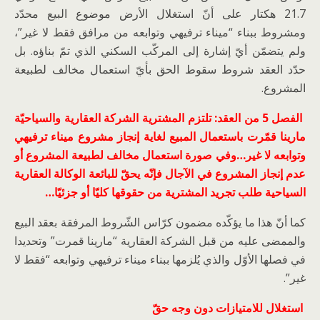
21.7 هكتار على أنّ استغلال الأرض موضوع البيع محدّد
ومشروط ببناء “ميناء ترفيهي وتوابعه من مرافق فقط لا غير”،
ولم يتضمّن أيّ إشارة إلى المركّب السكني الذي تمّ بناؤه. بل
حدّد العقد شروط سقوط الحق بأيّ استعمال مخالف لطبيعة
المشروع.
الفصل 5 من العقد: تلتزم المشترية الشركة العقارية والسياحيّة
مارينا قمّرت باستعمال المبيع لغاية إنجاز مشروع ميناء ترفيهي
وتوابعه لا غير…وفي صورة استعمال مخالف لطبيعة المشروع أو
عدم إنجاز المشروع في الآجال فإنّه يحقّ للبائعة الوكالة العقارية
السياحية طلب تجريد المشترية من حقوقها كليّا أو جزئيّا…
كما أنّ هذا ما يؤكّده مضمون كرّاس الشّروط المرفقة بعقد البيع
والممضى عليه من قبل الشركة العقارية “مارينا قمرت” وتحديدا
في فصلها الأوّل والذي يُلزمها ببناء ميناء ترفيهي وتوابعه “فقط لا
غير”.
استغلال للامتيازات دون وجه حقّ