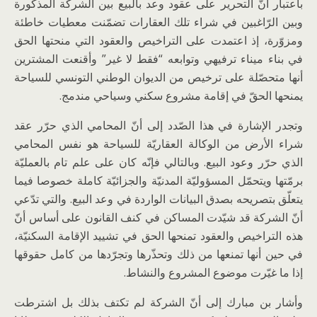
باعتبار أنّ التحرير على عقود وعد بالبيع بين الشركة المذكورة
وبين الرّاغبين في شراء تلك العقارات تضمّنت معطيات خاطئة
ومزوّرة، إذ اعتمدت على التراخيص والعقود التي منحتها الحق
في بناء ميناء ترفيهي وتوابعه “فقط لا غير” وأقنعت المشترين
أنها متحصّلة على ترخيص من الديوان الوطني التونسي للسياحة
يمنحها الحقّ في إقامة مشروع سكني وسياحي مندمج.
وتجدر الإشارة في هذا الصّدد إلى أنّ المحامي الذي حرّر عقد
شراء الأرض من الوكالة العقاريّة للسياحة هو نفس المحامي
الذي حرّر وعود البيع. وبالتالي فإنّه كان على علم تام بالعمليّة
برمّتها ويتحمّل المسؤوليّة المدنيّة والجزائيّة كاملة خصوصا فيما
يتعلّق بتصريحه بصدق البيانات الواردة في وعد البيع. والتي تدّعي
أنّ الشركة قد شيّدت المساكن في كنف القانون على أساس أنّ
هذه التراخيص والعقود تمنحها الحق في تشييد الإقامة السكنيّة،
في حين أنها تمنعها من ذلك وتحذّرها وتجرّدها من كامل حقوقها
إذا ما غيّرت موضوع المشروع والنشاط.
وأشار بن مبارك إلى أنّ الشركة لم تكتف بذلك بل اشترطت