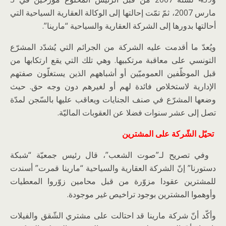
مارس 2007، ثمّ تمّت إحالتها إلى الوكالة العقارية السياحية التي
أحالتها بدورها إلى الشركة العقارية والسياحية “مارينا”.
ويُعدّ ما أقدمت عليه الشركة من الجرائم التي يُشدّد المشرّع
التونسي على معاقبة مرتكبيها. وهي تلك التي يقع ارتكابها من
قبل الموظّفين العموميّين أو أشباههم الذين يستغلّون صفتهم
الإدارية لاستخلاص فائدة لهم أو لغيرهم دون وجه حق. حيث
وضعها المشرّع في صنف الجنايات ويعاقب عليها بالسّجن لمدّة
تصل إلى عشر سنوات فضلا عن العقوبات الماليّة.
تحيّل الشّركة على المشترين
وفي تصريح لـ”صوت الشعب”، قال رئيس جمعيّة “شبكة
دستورنا” إنّ الشركة العقارية والسياحية “مارينا قمرت” أسندت
للمشترين عقودا مزوّرة من قبل محامين زوّروا المعطيات
وأوهموا المشترين بوجود تراخيص غير موجودة.
وأكّد أنّ شركة مارينا قد احتالت على مشتري الشّقق والفيلات