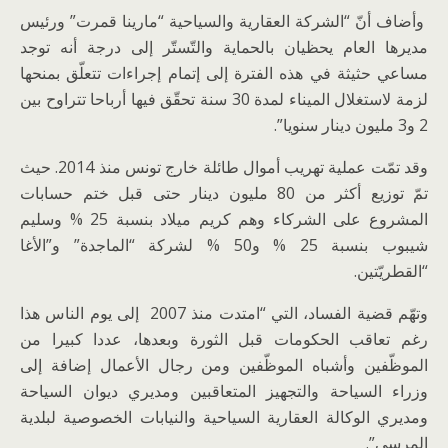
وأضاف أنّ “الشركة العقارية والسياحية “مارينا قمرت” ورئيس
مديرها العام يحظيان بالحماية والتّستّر إلى درجة أنه توجد
مساعي حثيثة في هذه الفترة إلى إتمام إجراءات تتعلّق بمنحها
لزمة لاستغلال الميناء لمدة 30 سنة تحقّق فيها أرباحا تتراوح بين
2 و3 مليون دينار سنويا”.
وقد تمّت عملية تهريب أموال طائلة خارج تونس منذ 2014. حيث
تمّ توزيع أكثر من 80 مليون دينار حتى قبل ختم حسابات
المشروع على الشركاء وهم كريم ميلاد بنسبة 25 % وسليم
شيبوب بنسبة 25 % و50 % لشركة “الماجدة” و”الأغا
“القطريّتين.
وتهّم قضية الفساد، التي “امتدت منذ 2007 إلى يوم الناس هذا
رغم تعاقب الحكومات قبل الثورة وبعدها، عددا كبيرا من
الموظّفين وأشباه الموظّفين ومن رجال الأعمال إضافة إلى
وزراء السياحة والتجهيز المتعاقبين ومديري ديوان السياحة
ومديري الوكالة العقارية السياحية والنيابات الخصوصية لبلدية
المرسى”.