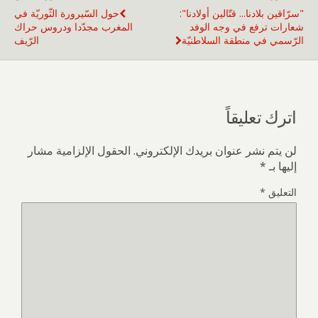
"سرّاقين بلادنا... قتّالين أولادنا":
حول السّيرورة الثّوريّة في
شعارات ترفع في وجه الوفد
المغرب مجدّدا ودروس حراك
الرّسمي في منطقة السلاطنيّة
الرّيف
اترك تعليقاً
لن يتم نشر عنوان بريدك الإلكتروني.
الحقول الإلزامية مشار
إليها بـ
*
التعليق
*