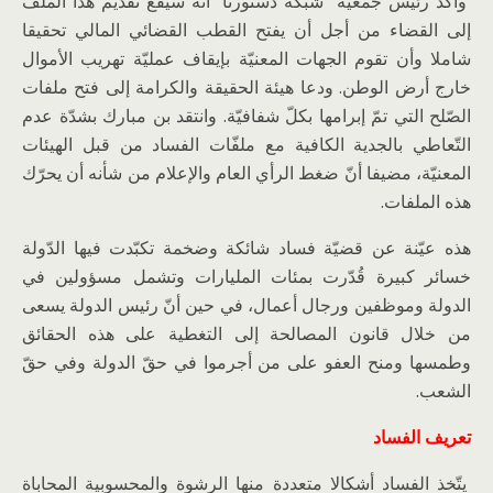
وأكّد رئيس جمعية “شبكة دستورنا” أنه سيقع تقديم هذا الملف
إلى القضاء من أجل أن يفتح القطب القضائي المالي تحقيقا
شاملا وأن تقوم الجهات المعنيّة بإيقاف عمليّة تهريب الأموال
خارج أرض الوطن. ودعا هيئة الحقيقة والكرامة إلى فتح ملفات
الصّلح التي تمّ إبرامها بكلّ شفافيّة. وانتقد بن مبارك بشدّة عدم
التّعاطي بالجدية الكافية مع ملفّات الفساد من قبل الهيئات
المعنيّة، مضيفا أنّ ضغط الرأي العام والإعلام من شأنه أن يحرّك
هذه الملفات.
هذه عيّنة عن قضيّة فساد شائكة وضخمة تكبّدت فيها الدّولة
خسائر كبيرة قُدّرت بمئات المليارات وتشمل مسؤولين في
الدولة وموظفين ورجال أعمال، في حين أنّ رئيس الدولة يسعى
من خلال قانون المصالحة إلى التغطية على هذه الحقائق
وطمسها ومنح العفو على من أجرموا في حقّ الدولة وفي حقّ
الشعب.
تعريف الفساد
يتّخذ الفساد أشكالا متعددة منها الرشوة والمحسوبية المحاباة