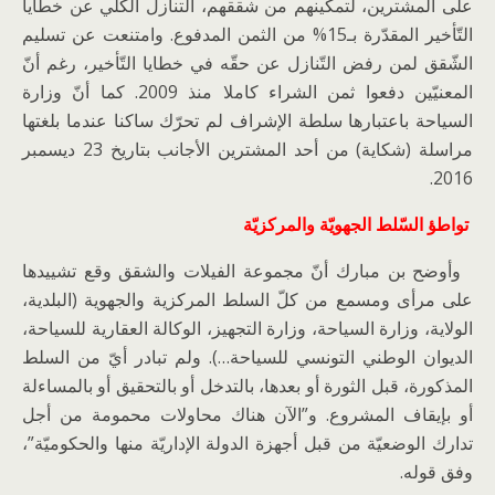
على المشترين، لتمكينهم من شققهم، التنازل الكلي عن خطايا
التّأخير المقدّرة بـ15% من الثمن المدفوع. وامتنعت عن تسليم
الشّقق لمن رفض التّنازل عن حقّه في خطايا التّأخير، رغم أنّ
المعنيّين دفعوا ثمن الشراء كاملا منذ 2009. كما أنّ وزارة
السياحة باعتبارها سلطة الإشراف لم تحرّك ساكنا عندما بلغتها
مراسلة (شكاية) من أحد المشترين الأجانب بتاريخ 23 ديسمبر
2016.
تواطؤ السّلط الجهويّة والمركزيّة
وأوضح بن مبارك أنّ مجموعة الفيلات والشقق وقع تشييدها
على مرأى ومسمع من كلّ السلط المركزية والجهوية (البلدية،
الولاية، وزارة السياحة، وزارة التجهيز، الوكالة العقارية للسياحة،
الديوان الوطني التونسي للسياحة…). ولم تبادر أيّ من السلط
المذكورة، قبل الثورة أو بعدها، بالتدخل أو بالتحقيق أو بالمساءلة
أو بإيقاف المشروع. و”الآن هناك محاولات محمومة من أجل
تدارك الوضعيّة من قبل أجهزة الدولة الإداريّة منها والحكوميّة”،
وفق قوله.