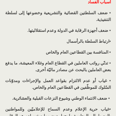
أسباب الفساد
• ضعف السلطتين القضائية والتشريعية وخضوعها إلى لسلطة
التنفيذية.
• ضعف أجهزة الرقابة في الدولة وعدم استقلاليتها.
•ارتباط السلطة بالرأسمال
• المنافسة بين القطاعين العام والخاص
• تدنّي رواتب العاملين في القطاع العام وغلاء المعيشة، ما يدفع
بعض العاملين بالبحث عن مصادر ماليّة أخرى.
• غياب أو عدم الالتزام بقواعد العمل والإجراءات ومدوّنات
السّلوك للموظّفين في القطاعين العام والخاص.
• ضعف الانتماء الوطني وشيوع النزعات القبلية والعشائرية.
•غياب حرية الإعلام وعدم السماح للإعلاميّين وللمواطنين
بالوصول إلى المعلومة ما يحول دون ممارستهم لدورهم الرقابي