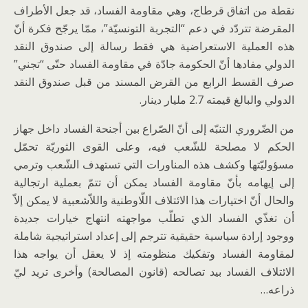
نقطة من اتفاق قرطاج، وهي مقاومة الفساد، قد جعل الأطراف
المقرضة تتردّد في دعم “التجربة التونسيّة”، ممّا يرجّح فكرة أنّ
هذه العملية الاستعراضية هي فقط رسالة إلى صندوق النقد
الدولي مفادها أنّ الحكومة جادّة في مقاومة الفساد حتّى “تجني”
صرف القسط الرابع من القرض المسند من قبل صندوق النقد
الدولي والبالغ قيمته 2.7 مليار دينار.
من الضّروري التنبّه إلى أنّ الصّراع بين أجنحة الفساد داخل جهاز
الحكم لا مصلحة للشّعب فيه، وعلى القوى الثوريّة تحمّل
مسؤوليّتها وكشف هذه المناورات التي تستهدف الشّعب وترمي
إلى إيهامه بأنّ مقاومة الفساد يمكن أن تتمّ بعملية ارتجالية
والحال أنّ اختيارات هذا الائتلاف اللّاوطنية واللاّشعبية لا يمكن إلاّ
أن تغذّي الفساد الذي تطلّب مواجهته انتهاج خيارات جديدة
ووجود إرادة سياسية حقيقية تترجم إلى إعداد استراتيجية شاملة
لمقاومة الفساد وتفكيك منظومته إذ لا يعقل أن يواجه هذا
الائتلاف الفساد بيد تصالحه (قانون المصالحة) وأخرى تريد ليّ
ذراعه…