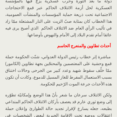
دولة ما بعد الثورة وحرب عسكرية يزجّ فيها بالمؤسّسة
العسكرية لحل أزمة الائتلاف الحاكم عبر قمع الاحتجاجات
الاجتماعية تحت ذريعة حماية المؤسسات والمنشآت العمومية،
هذا الخطاب كان بمثابة صبّ الزيت على النار المشتعلة ممّا زاد
في تأليب الرأي العام ضد الائتلاف الحاكم الذي أصبح يرى فيه
عائقا أمام تقدم البلاد إلى الأمام والنهوض بأوضاعها.
أحداث تطاوين والمنعرج الحاسم
مباشرة إثر خطاب رئيس الدولة العدواني، شنّت الحكومة حملة
قمع وحشية على المعتصمين والمحتجّين بجهة تطاوين (الكامور)
ممّا خلّف سقوط شهيد وعدد كبير من الجرحى وحالات اختناق
بسبب الاستعمال المفرط للغاز المسيل للدموع، وكادت أن تكون
هذه الأحداث جرعة الموت الرّحيم للحكومة.
ولكن الائتلاف سرعان ما شعر بأنّ هذا الوضع وإمكانيّة تطوّره
إلى وضع ثوري عارم قد يعصف بأركان الائتلاف الحاكم المتداعي
بطبعه، جعله يسارع لإقرار تجديد حالة الطوارئ وإعلان حملة
اعتقالات ووضع تحت الإقامة الجبرية لبعض الشخصيات في