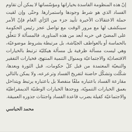
إنّ هذه المنظومة الفاسدة بخياراتها ومؤسّساتها لا يمكن أن تقاوم
الفساد الذي هو شرط وجودها واستمرارها. وحتّى وإن لقيت
حملة الاعتقالات الأخيرة تأييد جزء من الرّأي العام فإنّ الأمر
سينكشف لها مع مرور الوقت مع تواصل عجز رئيس الحكومة
على المضيّ في حربه أبعد من هذه المناورة، فالمسألة لا تتعلّق
بالحماسة أو بالعواطف الجيّاشة، بل مرتبطة بشروط موضوعيّة،
وهي ليست مسألة ظرفية بل مسألة هيكليّة ترتبط بالخيارات
الاقتصاديّة والاجتماعيّة وبمنوال التنمية المنتهج، فخيارات التفقير
والتبعيّة المعتمدة من قبل كلّ حكومات، قبل الثورة وبعدها،
شكّلت وتشكّل حاضنة لتفريخ الفساد وترعرعه، ولا يمكن بالتالي
مقارعة الفساد باعتباره ملفّا منفصلا بل باعتباره يرتبط ويتداخل
بعمق الخيارات التنمويّة، ووحدها الخيارات الوطنيّة الديمقراطيّة
والاجتماعيّة كفيلة بضرب قاعدة الفساد واجتثاث جذوره العميقة.
محمد الحباسي