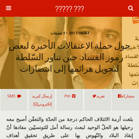
??? ?????
2017/06/04 • لا تعليقات
حول حملة الاعتقالات الأخيرة لبعض
رموز الفساد: حين تناور السّلطة
لتحويل هزائمها إلى انتصارات
مشاركة
تغريد
Pin
إرسال كبريد
SMS
إلكتروني
بلغت أزمة الائتلاف الحاكم درجة من الحدّة والتعفّن أصبح معه
رحيلها هو الحلّ الوحيد لبعث رسالة أمل للتونسيّين مفادها أنّ
إنقاذ البلاد والنّهوض بها على طريق تحقيق أهداف