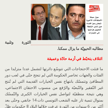
الثورة وتلبية
مطالبه الحيويّة ما يزال ممكنا.
ائتلاف يتخبّط في أزمة حادّة وعميقة
ما فتئت الاحتجاجات التي تتوسّع دائرتها لتشمل عددا متزايدا من
الفئات والجهات تحاصر الحكومة التي لم تنجح حتّى في لعب دور
المطافئ وتتمسّك بانتهاج نفس الخيارات القديمة التي لم تُنتج
غير التّفقير والتّبعيّة والرّفع من منسوب الاحتقان الاجتماعي،
وهي نتيجة منطقيّة لتواصل نفس الخيارات الكبرى والتّمسّك
بمنوال تنمية ثار عليه الشعب التونسي ذات 14 جانفي. وحتّى بعد
أكثر من 6 سنوات من الثورة عرفت خلالها البلاد 8 حكومات ظلّ