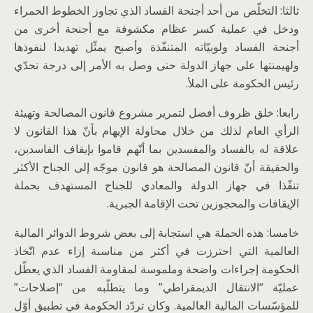
ثالثا: التخلّص من أحد أجنحة الفساد الذي تجاوز الخطوط الحمراء
ودخل في عملية كسر عظام مكشوفة مع أجنحة أخرى من
أجنحة الفساد ولوبيّاته المتنفّذة وأصبح يمثّل تهديدا لنفوذها
ولهيمنتها على جهاز الدولة حتى وصل به الأمر إلى درجة تحدّي
رئيس الحكومة على الملأ.
رابعا: خلق ظروف أفضل لتمرير مشروع قانون المصالحة وتهيئة
الرأي العام لذلك من خلال محاولة الإيهام بأنّ هذا القانون لا
علاقة له بالفساد والمفسدين بما أنّهم قاموا بإيقاف الفاسدين،
والحقيقة أنّ قانون المصالحة هو قانون موجّه إلى الجناح الأكثر
تنفّذا في جهاز الدولة والمعادي للجناح المستهدف بحملة
الإيقافات والمحجوزين تحت الإقامة الجبرية.
خامسا: هذه الحملة هي استجابة إلى بعض شروط الدوائر المالية
العالمية التي احترزت في أكثر من مناسبة إزاء عدم اتّخاذ
الحكومة إجراءات واضحة وملموسة لمقاومة الفساد الذي يعطّل
عمليّة “الانتقال الديمقراطي” وما يتطلّبه من “إصلاحات”
للمؤسّسات المالية العالمية. وكان تردّد الحكومة في تطبيق أوّل