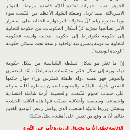
الجوهر نفسه: خيارات لفائدة أقليّة فاسدة مرتبطة بالدوائر
الامبرياليّة، بينما تزداد وضعيّة السّواد الأعظم من الشّعب سوء
يوما بعد يوم رغم كلّ محاولات البرجوازية الحفاظ على استقرار
الأمر لصالحها مجرّبة كلّ أشكال الحكومات، من حكومة انتخابية
إلى حكومة تكنوقراط إلى حكومة انتخابية واسعة فحكومة
انتخابية مدعومة بمشروعية توافقية واسعة تحت مسمّى حكومة
“الوحدة الوطنية”…
إنّ ما تغيّر هو شكل السلطة السّياسية من شكل حكومة
ديكتاتورية إلى شكل حكم بمؤسّسات ديمقراطيّة، أمّا المضمون
والجوهر فهو نفسه دولة طبقيّة تتمترس وراء جهاز حكمها
القمعي بأدواته المادّية والمعنوية لضمان سيطرة أقلّية مترفة
على حساب عموم الشّعب، والحصيلة: أزمة شاملة اقتصادية
واجتماعية وسياسية وأخلاقية تتسبّب فيها هذه الأقلية الجشعة
ويتحمّل وزرها غالبيّة الشعب، الذي يواصل رفض الوضع القديم
طالما أنّ ما وقع من تغيير، على أهمّيته، يظلّ شكليّا.
الرّئاسة تعمّق الأزمة وتتحوّل الى بؤرة تآمر على الثّورة