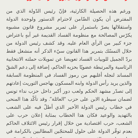
ورغم هذه الحصيلة الكارثية، فإنّ رئيس الدّولة الذي من
المفترض أن يكون الضّامن لاحترام الدستور ولوحدة الدولة
واستقلالها يصرّ باستمرار على تمرير مشروع قانون مشبوه
يكرّس المصالحة مع منظومة الفساد القديمة غير آبهٍ باعتراض
جزء كبير من الرأي العام عليه. وقد كشف رئيس الدولة من
خلال التمسّك بتمرير هذا القانون سيّء الذكر أنه منشغل فقط
بردّ الجميل للوبيات الفساد تعويضا عن تمويلات حملته الانتخابية
الرئاسية والمرتبطة عضويّا بحزبه الحاكم، إضافة إلى دعم الشقّ
المساند لنجله أغلبهم من رموز الفساد في المنظومة السابقة
والذين يريد رأس الدولة وابنه المسكون بهاجس التوريث إعادتهم
إلى تصدّر مشهد الحكم ولعب دور أكبر داخل حزب نداء تونس
لضمان سيطرة الابن على حزب “العائلة”. وقد تأكّد هذا المنحى
في خطاب رئيس الدولة الأخير الذي أطلّ فيه على الشعب
بالتهديد والوعيد فكان هذا الخطاب بمثابة إعلان حرب على
الشعب، حرب اقتصادية من خلال إقرار رئيس الائتلاف الحاكم
بعدم توفّر الدولة على حلول للمحتجّين المطالبين بالكرامة في