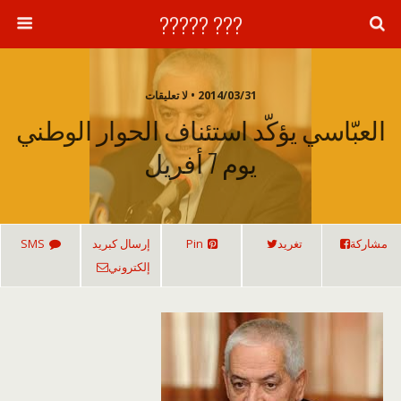
??? ?????
2014/03/31 • لا تعليقات
العبّاسي يؤكّد استئناف الحوار الوطني
يوم 7 أفريل
مشاركة
تغريد
Pin
إرسال كبريد
SMS
إلكتروني