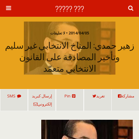
??? ?????
2014/04/05 • لا تعليقات
زهير حمدي: المناخ الانتخابي غير سليم
وتأخير المصادقة على القانون
الانتخابي متعمّد
مشاركة
تغريد
Pin
إرسال كبريد
SMS
إلكتروني