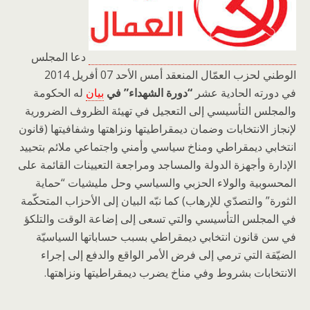
دعا المجلس
الوطني لحزب العمّال المنعقد أمس الأحد 07 أفريل 2014
في
دورته الحادية عشر
“دورة الشهداء” في
بيان
له الحكومة
والمجلس التأسيسي إلى التعجيل في تهيئة الظروف الضرورية
لإنجاز الانتخابات وضمان ديمقراطيتها ونزاهتها وشفافيتها (قانون
انتخابي ديمقراطي ومناخ سياسي وأمني واجتماعي ملائم بتحييد
الإدارة وأجهزة الدولة والمساجد ومراجعة التعيينات القائمة على
المحسوبية والولاء الحزبي والسياسي وحل مليشيات “حماية
الثورة” والتصدّي للإرهاب) كما نبّه البيان إلى الأحزاب المتحكّمة
في المجلس التأسيسي والتي تسعى إلى إضاعة الوقت والتلكؤ
في سن قانون انتخابي ديمقراطي بسبب حساباتها السياسيّة
الضيّقة التي ترمي إلى فرض الأمر الواقع والدفع إلى إجراء
الانتخابات بشروط وفي مناخ يضرب ديمقراطيتها ونزاهتها.