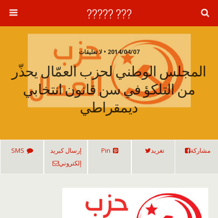
??? ?????
2014/04/07 • لا تعليقات
المجلس الوطني لحزب العمّال يحذّر
من التلكؤ في سن قانون انتخابي
ديمقراطي
مشاركة
تغريد
Pin
إرسال كبريد
SMS
إلكتروني