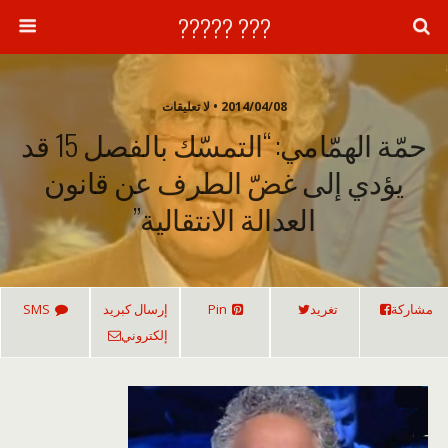
??? ?????
2014/04/08 • لا تعليقات
حمّة الهمّامي: “التمسّك بالفصل 15 قد
يؤدي إلى غضّ الطرف عن قانون
العدالة الانتقالية”
مشاركة
تغريد
Pin
إرسال كبريد
SMS
إلكتروني