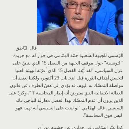
قال النّاطق
الرّسمي للجبهة الشعبية حمّة الهمّامي في حوار له مع جريدة
“التونسية” حول موقف الجبهة من الفصل 15 الذي ينصّ على
عزل السياسي، “لقد أيّدنا الفصل 15 الذي أقرّته الهيئة العليا
لتحقيق أهداف الثورة قبل انتخابات 23 أكتوبر، ولكننا نعتقد أن
مواصلة التمسّك به اليوم، قد يؤدي إلى غضّ الطرف عن قانون
العدالة الانتقالية الذي يفترض أنه إطار المحاسبة ؟ “، وكردّ على
الذين يرون أن عدم التمسّك بهذا الفصل مغازلة للباجي قائد
السبسي، قال الهمّامي “لو ثبتت على السبسي أية تهمة فهو
ليس فوق المحاسبة”.
كما عبّر الهمّامي في حواره، عن خشيته من أن