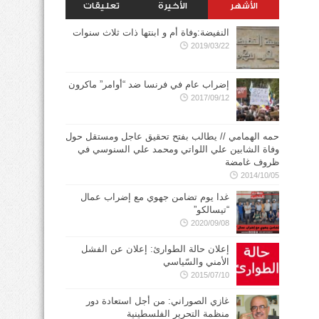
الأشهر
الأخيرة
تعليقات
النفيضة:وفاة أم و ابنتها ذات ثلاث سنوات
2019/03/22
إضراب عام في فرنسا ضد “أوامر” ماكرون
2017/09/12
حمه الهمامي // يطالب بفتح تحقيق عاجل ومستقل حول
وفاة الشابين علي اللواتي ومحمد علي السنوسي في
ظروف غامضة
2014/10/05
غدا يوم تضامن جهوي مع إضراب عمال
“تيسالكو”
2020/09/08
إعلان حالة الطوارئ: إعلان عن الفشل
الأمني والسّياسي
2015/07/10
غازي الصوراني: من أجل استعادة دور
منظمة التحرير الفلسطينية