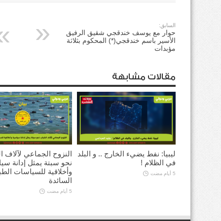
السابق:
حوار مع يوسف خندقجي شقيق الرفيق
الأسير باسم خندقجي(*) المحكوم بثلاثة
مؤبدات
مقالات مشابهة
ليبيا: نفط يضيء الخارج .. و البلد
النزوح الجماعي لآلاف ا
في الظلام !
نحو سبتة يمثل إدانة سي
وأخلاقية للسياسات الطب
5 أيام مضت
السائدة
5 أيام مضت