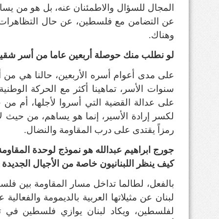
المجال للسؤال والاطمئنان عنه، بل هو من يسا
عن التضامن مع فلسطين، عن حال التظاهرات ا
وهناك.
لو نطلب منك حوصلة أربعين عاما من أسر شقيق
على مدى أعوام أسره الأربعين، حالنا هي من أ
سنوات الأسر، تماهينا أكثر مع الحركة الوطني
على عدالة القضية التي أسروا لأجلها، أم من 
لكسر إرادة الأسير، إنما هو يساهم، من حيث 
رمزاً يقتدى على درب المقاومة والنضال.
جورج ابراهيم عبدالله هو نموذج لوحدة المقاومة ا
كيف ينظر اللبنانيون خاصة من الأجيال الجديدة
بالفعل، لطالما تداخل مسار المقاومة بين فلس
لبنان عن مثيلاتها العربية بالديمومة والفعالية
لفلسطين، ويكاد لبنان يوازي فلسطين في تصدّ