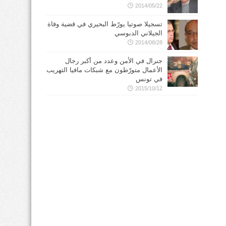
2014/05/22
تسجيلا صوتيا يورّط البحيري في قضية وفاة
الجيلاني الدبوسي
2014/08/28
جنرال في الأمن وعدد من أكبر رجال
الأعمال متورّطون مع شبكات مافيا التهريب
في تونس
2015/10/12