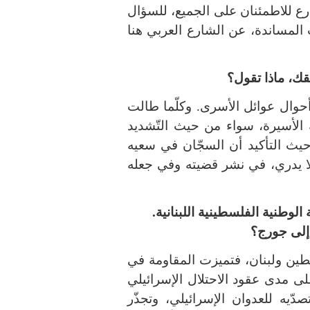
رع للاطمئنان على الجميع، للسؤال
لمساندة، عن الشارع العربي هنا
ك، ماذا تقول؟
حوال عوائل الأسرى. وكلّما طالت
ة الأسيرة، سواء من حيث التّشديد
حيث التأكيد أن السجّان في سعيه
لا يدري، في نشر قضيته وفي جعله
لوطنية الفلسطينية اللبنانية.
 إلى جورج؟
طين ولبنان، فتميزت المقاومة في
 على مدى عقود الاحتلال الإسرائيلي
يه للعدوان الإسرائيلي، وتجذّر