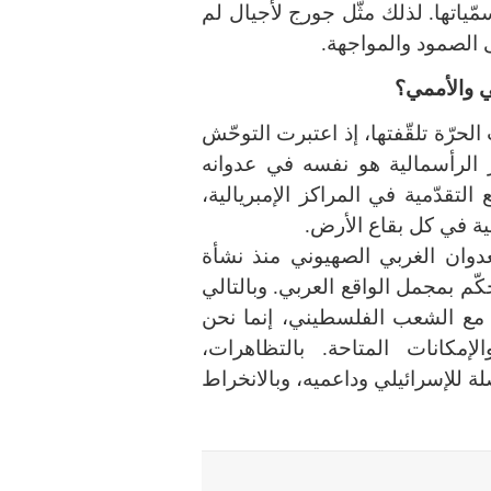
ّياتها. لذلك مثّل جورج لأجيال لم
ى الصمود والمواجهة.
ي والأممي؟
رّة تلقّفتها، إذ اعتبرت التوحّش
الرأسمالية هو نفسه في عدوانه
التقدّمية في المراكز الإمبريالية،
نية في كل بقاع الأرض.
عدوان الغربي الصهيوني منذ نشأة
ّم بمجمل الواقع العربي. وبالتالي
مع الشعب الفلسطيني، إنما نحن
لإمكانات المتاحة. بالتظاهرات،
ة للإسرائيلي وداعميه، وبالانخراط