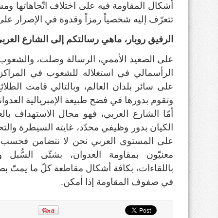
أشكال المقاومة فيه على اختلاف اتّجاهاتها ومسم
تتعرّف إليه شخصياً رمزاً وقدوة في الإصرار عل
الرفيق روبار، ماهي رسالتكم إلى الشارع العرب
على الصعيد الأممي، الرسالة وصلت، والشعوب الح
الرأسمالي في استغلاله للشعوب في المراكز 
على سائر بلدان العالم، وبالتالي قامت الطلائع 
وتقوم بدورها في فضح طبيعة الإمبريالية العدوا
أمّا الشارع العربي، فهو مجال الاستهداف بال
الكيان بدور وظيفي محدّد، غايته السيطرة والتحك
على المستوى العربي نحن لا نتضامن فحسب 
معنيّون بمقاومة العدوان، بشتّى السُّبل وا
باللقاءات، بكافة أشكال مقاطعة كلّ ما يمتّ بصل
في صفوف المقاومة إذا أمكن.