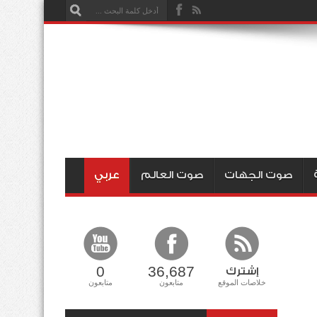
صوت الجهات
صوت العالم
عربي
0
36,687
إشترك
خلاصات الموقع
متابعون
متابعون