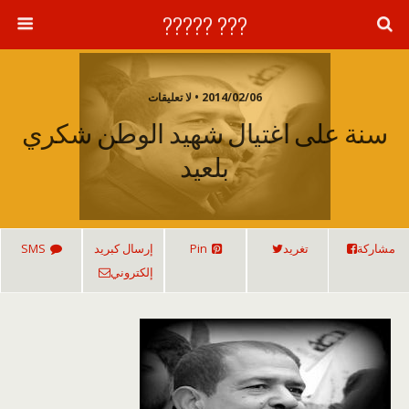
??? ?????
2014/02/06 • لا تعليقات
سنة على اغتيال شهيد الوطن شكري
بلعيد
مشاركة
تغريد
Pin
إرسال كبريد
SMS
إلكتروني