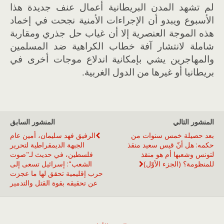
لم تشهد المدن البريطانية أعمال عنف جديدة هذا
الأسبوع ويبدو أن الإجراءات الأمنية نجحت في إخماد
هذه الموجة العنصرية إلا أن غياب حل جذري ومقاربة
شاملة لانتشار آفة خطاب الكراهية ضد المسلمين
والمهاجرين يشي بإمكانية اندلاع موجات أخرى في
بريطانيا أو غيرها من الدول الغربية.
المنشور التالي
المنشور السابق
بعد حصيلة خمس سنوات من
الرفيق فهد سليمان، أمين عام
حكمه: هل أنّ قيس سعيد منقذ
الجبهة الديمقراطية لتحرير
لتونس وشعبها أم هو منقذ
فلسطين، في حديث لـ"صوت
للمنظومة؟ (الجزء الأوّل)
الشعب": إسرائيل تسعى إلى
حرب إقليمية تحقق لها ما عجزت
عن تحقيقه بقوة القتل والتدمير