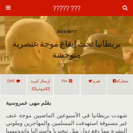
??? ?????
2024/08/17
بريطانيا تحت إيقاع موجة عنصرية
متوحشة
مشاركة
تغريد
Pin
إرسال كبريد
SMS
إلكتروني
بقلم مهى عمروسية
شهدت بريطانيا في الأسبوعين الماضيين موجة عنف
غير مسبوقة استهدفت المسلمين والمهاجرين وملوني
البشرة مما دفع دول مثل نيجيريا وأستراليا وإندونيسيا