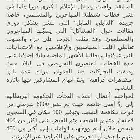
السابقة. ولعبت وسائل الإعلام الكبرى دورا هاما في
نشر خطاب شيطنة المهاجرين والمسلمين، خاصة
جريدة “الدايلي المايل” التي تنشر بشكل دوري
مقالات حول “المشاكل” التي يسبّبها المهاجرون
والمسلمون. وقد مثلت الحرب على غزة وأسلوب
تعاطي أغلب السياسيين والإعلاميين مع الاحتجاجات
التي عرفتها بريطانيا الأشهر الماضية دليلا إضافيا على
حدة الخطاب العنصري التحريضي في البلاد حيث
وصفت التحركات ضد العدوان مرات عدة بأنها
“مظاهرات كراهية” وتمّ اتهام المشاركين فيها بإثارة
الشغب.
لمواجهة أعمال العنف، التجأت الحكومة البريطانية
إلى ردّ أمني حاسم حيث تم نشر 6000 شرطي من
قوات مكافحة الشغب وتوفير 500 مكان في السجون
لاحتجاز مثيري الشغب وتم القبض على أكثر من 900
شخص خلال أيام ووجّهت اتهامات إلى أكثر من 450
منهم بالعنف أو التحريض على الكراهية عبر الإنترنت.