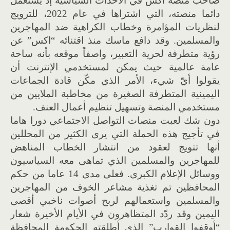
صاحب منصة اكس في الأحداث السياسية إذ يستعمل
دائما منصته، التي اشتراها في عام 2022، للترويج
لنظريات المؤامرة وخطاب الكراهية ضد المهاجرين
والمسلمين. وقد دافع ماسك منذ اقتنائه “اكس” عن
رؤية متطرفة لحرية التعبير، واصفاً موقعه بأنه ساحة
عامة عالمية حيث يمكن لمستخدمي الإنترنت أن
يقولوا أيّ شيء، الأمر الذي مكّن قادة الجماعات
اليمينية المتطرفة الصغيرة من مخاطبة الملايين من
مستخدمي المنصة وتسهيل تنظيم أعمال العنف.
دون شك لعبت منصات التواصل الاجتماعي دورا هاما
في تأجيج هذه الحملة التي يرى الكثير من المحللين
أنها تتويج لعقود من انتشار الخطاب المناهض
للمهاجرين والمسلمين الذي تماهى معه السياسيون
ووسائل الإعلام الكبرى. فعلى مدى 14 عاما من حكم
المحافظين تم تغذية مشاعر الخوف من المهاجرين
والمسلمين واستعمالهم لربح أصوات ناخبي أقصى
اليمين وقد ردّد المتظاهرون في الأيام الأخيرة شعار
“أوقفوا القوارب” الذي أطلقته الحكومة المحافظة