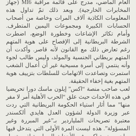
العام الماضي، مدرج على قائمة مراقبة MI6 (جهاز
المخابرات الخارجية). وبعد ذلك تمّ تداول هذه
المعلومات الكاذبة آلاف المرات وخاصة من أصحاب
الحسابات الكبيرة ومجموعات اليمين المتطرف.
وأمام تكاثر الإشاعات وخطورة الوضع، اضطرت
الشرطة البريطانية إلى الإفصاح على هوية المتهم
رغم تعارض ذلك مع القانون لأنه قاصر. وأكدت أن
المتهم بريطاني الجنسية والمولد، وليس طالب لجوء
وأنه ينتمي إلى أسرة مسيحية غير أن أعمال الشغب
استمرت وتصاعدت الاتهامات للسلطات بتزييف هوية
المتهم بغية إخفاء الحقيقة.
لعب صاحب منصة “اكس” إيلون ماسك دورا تحريضيا
في هذه الأحداث حيث علق “الحرب الأهلية أمر لا مفر
منها” مما أثار استياء الحكومة البريطانية التي ردت
عبر وزيرة الدولة لشؤون العدل هايدي ألكسندر
معتبرة تصريحات الملياردير بـ”غير المبررة وغير
المسؤولة”. هذه ليست المرة الأولى التي يتدخل فيها