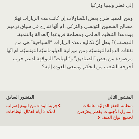
إلى قطر وليبيا وتركيا.
ومن المفيد طرح بعض التّساؤلات إن كانت هذه الزيارات تهمّ
مصالح الشعبين التونسي والتركي، أم أنّها تندرج في سياق ترميم
بيت هذا التنظيم العالمي ومصلحة فروعها (العدالة والتنمية،
النهضة…)؟ وهل أنّ تكاليف هذه الزيارات “السياحية” هي من
نفقات الدولة التونسيّة ومن ميزانية الدبلوماسيّة التونسيّة، ام انّها
مرصودة من بعض “الصناديق” و”الهِبات” الموجّهة لدعم حزب
أخرجه الشعب من الحكم ويسعى للعودة إليه؟
المنشور التالي
المنشور السابق
منظمة العفو الدوليّة: عاملات
جربة: ابتداء من اليوم إضراب
المنازل الأجنبيات بقطر يتعرّضن
لمدّة 3 أيام لعمّال البطاحات
لجميع أنواع العنف