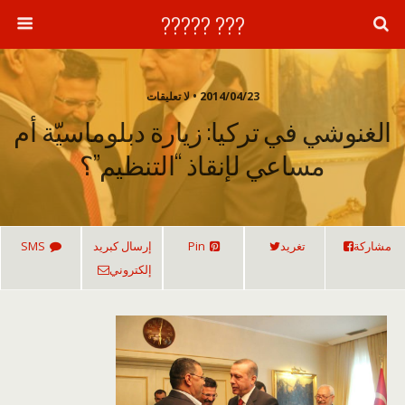
??? ?????
2014/04/23 • لا تعليقات
الغنوشي في تركيا: زيارة دبلوماسيّة أم
مساعي لإنقاذ “التنظيم”؟
مشاركة
تغريد
Pin
إرسال كبريد
SMS
إلكتروني