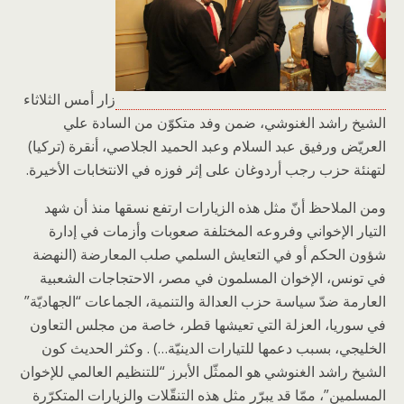
زار أمس الثلاثاء
الشيخ راشد الغنوشي، ضمن وفد متكوّن من السادة علي
العريّض ورفيق عبد السلام وعبد الحميد الجلاصي، أنقرة (تركيا)
لتهنئة حزب رجب أردوغان على إثر فوزه في الانتخابات الأخيرة.
ومن الملاحظ أنّ مثل هذه الزيارات ارتفع نسقها منذ أن شهد
التيار الإخواني وفروعه المختلفة صعوبات وأزمات في إدارة
شؤون الحكم أو في التعايش السلمي صلب المعارضة (النهضة
في تونس، الإخوان المسلمون في مصر، الاحتجاجات الشعبية
العارمة ضدّ سياسة حزب العدالة والتنمية، الجماعات “الجهاديّة”
في سوريا، العزلة التي تعيشها قطر، خاصة من مجلس التعاون
الخليجي، بسبب دعمها للتيارات الدينيّة…) . وكثر الحديث كون
الشيخ راشد الغنوشي هو الممثّل الأبرز “للتنظيم العالمي للإخوان
المسلمين”، ممّا قد يبرّر مثل هذه التنقّلات والزيارات المتكرّرة