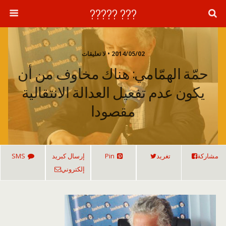
??? ?????
2014/05/02 • لا تعليقات
حمّة الهمّامي: هناك مخاوف من أن
يكون عدم تفعيل العدالة الانتقالية
مقصودا
مشاركة
تغريد
Pin
إرسال كبريد
SMS
إلكتروني