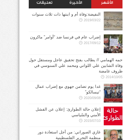
الأشهر
الأخيرة
تعليقات
النفيضة:وفاة أم و ابنتها ذات ثلاث سنوات
2019/03/22
إضراب عام في فرنسا ضد “أوامر” ماكرون
2017/09/12
حمه الهمامي // يطالب بفتح تحقيق عاجل ومستقل حول
وفاة الشابين علي اللواتي ومحمد علي السنوسي في
ظروف غامضة
2014/10/05
غدا يوم تضامن جهوي مع إضراب عمال
“تيسالكو”
2020/09/08
إعلان حالة الطوارئ: إعلان عن الفشل
الأمني والسّياسي
2015/07/10
غازي الصوراني: من أجل استعادة دور
منظمة التحرير الفلسطينية