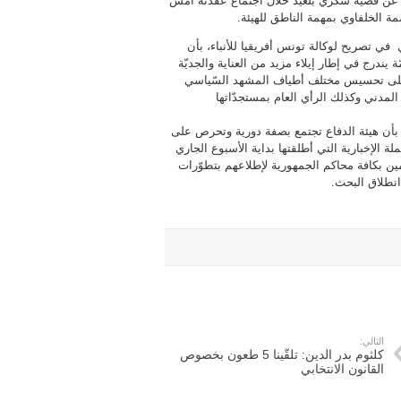
ع عن قضية شكري بلعيد خلال اجتماع عقدته أمس
ة الخلفاوي بمهمة الناطق للهيئة.
ي تصريح لوكالة تونس أفريقيا للأنباء، بأن
ّة يندرج في إطار إيلاء مزيد من العناية والجديّة
 على تحسيس مختلف أطياف المشهد السّياسي
لمدني وكذلك الرأي العام بمستجدّاتها
بأن هيئة الدفاع تجتمع بصفة دورية وتحرص على
لة الإخبارية التي أطلقتها بداية الأسبوع الجاري
 بكافة محاكم الجمهورية لإطلاعهم بتطوّرات
انطلاق البحث.
التالي:
كلثوم بدر الدين: تلقّينا 5 طعون بخصوص
القانون الانتخابي