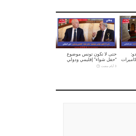
و:
حتى لا تكون تونس موضوع
كاميرات
“حفل شواء” إقليمي ودولي
3 أيام مضت