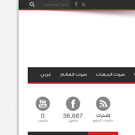
صوت الجهات
صوت العالم
عربي
0
36,687
إشترك
خلاصات الموقع
متابعون
متابعون