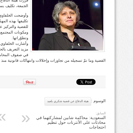
قرّرت هيئة الدفا
الجمعة، تكليف بسم
وأوضحت الخلفاوي ف
تكليفها بهذه المهم
للقضية والتركيز
ومكونات المجتمع ا
وتطوّراتها.
وأشارت الخلفاوي 
مزيد التعريف بالحم
في صفوف المحامين
القضية وما تمّ تسجيله من تجاوزات وإخلالات وانتهاكات قانونية منذ 
الوسوم :
هيئة الدفاع عن قضية شكري بلعيد
السابق:
السعودية: محاكمة شابين لمشاركتهما في
محادثات على الأنترنات حول تنظيم
احتجاجات