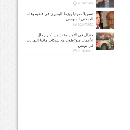
2014/05/22
تسجيلا صوتيا يورّط البحيري في قضية وفاة
الجيلاني الدبوسي
2014/08/28
جنرال في الأمن وعدد من أكبر رجال
الأعمال متورّطون مع شبكات مافيا التهريب
في تونس
2015/10/12