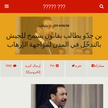
??? ?????
2014/06/06 • لا تعليقات
بن جدّو يطالب بقانون يسمح للجيش
بالتدخّل في المدن لمواجهة الإرهاب
مشاركة
تغريد
Pin
إرسال كبريد
SMS
إلكتروني