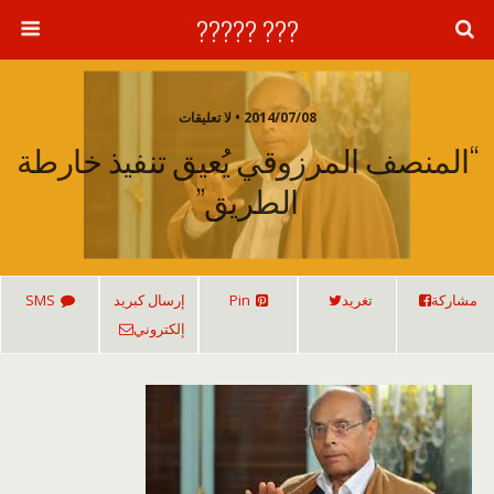
??? ?????
2014/07/08 • لا تعليقات
“المنصف المرزوقي يُعيق تنفيذ خارطة
الطريق”
مشاركة
تغريد
Pin
إرسال كبريد
SMS
إلكتروني