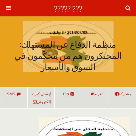
??? ?????
2014/07/09 • لا تعليقات
منظمة الدفاع عن المستهلك:
المحتكرون هم من يتحكّمون في
السوق والأسعار
مشاركة
تغريد
Pin
إرسال كبريد
SMS
إلكتروني