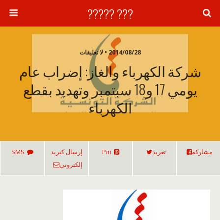
??? ?????
2014/08/28 • لا تعليقات
شركة الكهرباء والغاز: إضراب عام
يومي 17 و18 سبتمبر وتهديد بقطع
الكهرباء
مشاركة
تغريد
Pin
إرسال كبريد
SMS
إلكتروني