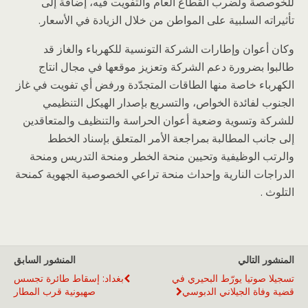
للخوصصة ولضرب القطاع العام والتفويت فيه، إضافة إلى
تأثيراته السلبية على المواطن من خلال الزيادة في الأسعار.
وكان أعوان وإطارات الشركة التونسية للكهرباء والغاز قد
طالبوا بضرورة دعم الشركة وتعزيز موقعها في مجال انتاج
الكهرباء خاصة منها الطاقات المتجدّدة ورفض أي تفويت في غاز
الجنوب لفائدة الخواص، والتسريع بإصدار الهيكل التنظيمي
للشركة وتسوية وضعية أعوان الحراسة والتنظيف والمتعاقدين
إلى جانب المطالبة بمراجعة الأمر المتعلق بإسناد الخطط
والرتب الوظيفية وتحيين منحة الخطر ومنحة التدريس ومنحة
الدراجات النارية وإحداث منحة تراعي الخصوصية الجهوية كمنحة
التلوث .
المنشور التالي
المنشور السابق
تسجيلا صوتيا يورّط البحيري في
بغداد: إسقاط طائرة تجسس
قضية وفاة الجيلاني الدبوسي
صهيونية قرب المطار