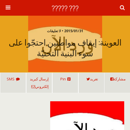
??? ?????
2015/01/31 • لا تعليقات
العوينة: إيقاف مواطنين احتجّوا على
سوء البنية التحتيّة
مشاركة
تغريد
Pin
إرسال كبريد
SMS
إلكتروني