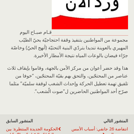
قـام صبـاح اليوم
مجموعة من المواطنين بتنفيذ وقفة احتجاجيّة بحيّ الطيّب
المهيري بالعوينة تنديدا بتردّي البنية التحتيّة (أنهج الحيّ) وخاصّة
جرّاء فيضان بالوعات المياه نتيجة الأمطار الأخيرة.
هذا وقد حضر أعوان من مركز الأمن بالجهة، وقاموا بإيقاف ثلاث
عناصر من المحتجّين، والتحق بهم بقيّة المحتجّين، “خوفا من
تلفيق تهمة تعطيل الحركة وإحداث الشغب لوقفة سلميّة” مثلما
صرّح أحد المواطنين الحاضرين ل”صوت الّشعب”.
المنشور التالي
المنشور السابق
انتفاضة 26 جانفي: أسباب الأمس
الحكومة الجديدة المنتظرة: بين