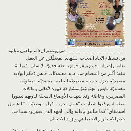
في يومهم ال35، يواصل ثمانية
من نشطاء اتّحاد أصحاب الشهائد المعطّلين عن العمل
بقابس إضراب جوع بمقر فرع رابطة حقوق الإنسان، فيما تمّ
تنفيذ أكثر من اعتصام في عديد معتمديّات قابس (مقّر الولاية،
معتمديّة منزل حبيب، معتمديّة الحامة، معتمديّة المطويّة،
معتمديّة قابس الجنوبيّة) بمشاركة كبيرة لأهالي وعائلات
المضربين، وخاصّة وقد شهدت الأوضاع الصحيّة لذويهم تدهورا
خطيرا، ورفعوا شعارات “شغل، حرية، كرامة وطنيّة”، “التشغيل
استحقاق” كما طالبوا بإقالة والي الجهة الذي يعتبروه سببا في
عدم الاستقرار الاجتماعي وتزايد الاحتقان..
هذا وقد تمّ إيقاف بعض المعتصمين (بمعتمديّة قابس الجنوبيّة)