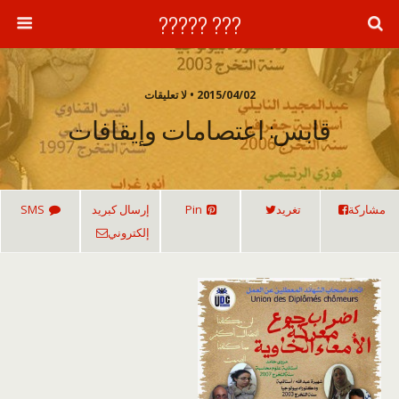
??? ?????
2015/04/02 • لا تعليقات
قابس: اعتصامات وإيقافات
مشاركة
تغريد
Pin
إرسال كبريد
SMS
إلكتروني