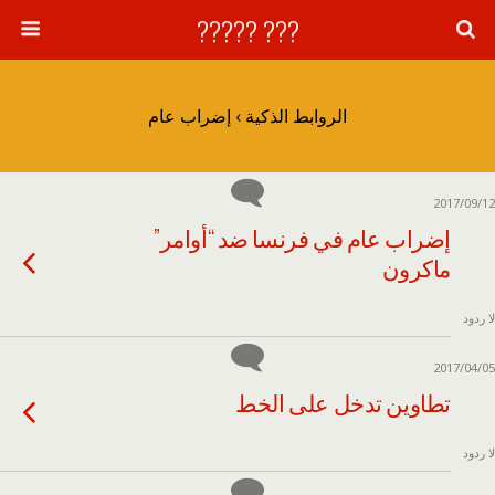
??? ?????
الروابط الذكية › إضراب عام
2017/09/12
إضراب عام في فرنسا ضد “أوامر”
ماكرون
لا ردود
2017/04/05
تطاوين تدخل على الخط
لا ردود