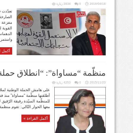
2016/04/18
0
2834 زيارة
تعدّدت ف
الصارخة
مفزعة عل
القوية ل
الدهمان
واستمرار
أكمل ا
منظّمة “مساواة”: “انطلاق حملة 
2015/11/23
0
4253 زيارة
على هامش الحملة الوطنية لملاءم
أطلقتها منظّمة “مساواة” منذ فت
للمنظّمة السيّدة رفيقة الرّقيق
معها الحوار التّالي: تقوم منظم
أكمل القراءة »