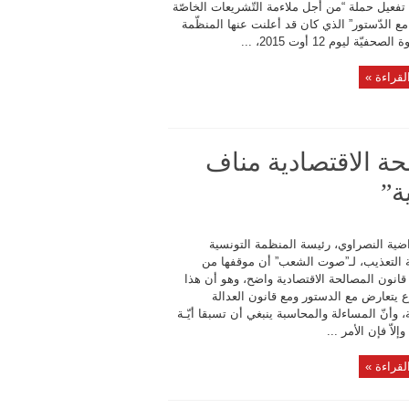
تفعيل حملة “من أجل ملاءمة التّشريعات الخاصّة
مع الدّستور” الذي كان قد أعلنت عنها المنظّمة
صحفيّة ليوم 12 أوت 2015، ...
لقراءة »
حة الاقتصادية مناف
ة”
ضية النصراوي، رئيسة المنظمة التونسية
 التعذيب، لـ”صوت الشعب” أن موقفها من
انون المصالحة الاقتصادية واضح، وهو أن هذا
 يتعارض مع الدستور ومع قانون العدالة
ية، وأنّ المساءلة والمحاسبة ينبغي أن تسبقا أيّـة
لاّ فإن الأمر ...
لقراءة »