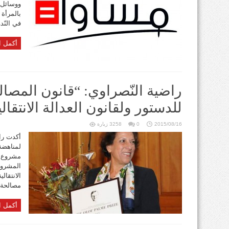
ووسائل 
بالمرأة 
في النّدوة ال
أكمل ا
راضية النّصراوي: “قانون المصال
للدستور ولقانون العدالة الانتقالي
2015/08/16
0
3258 زيارة
أكدت را
لمناهضة
مشروع ق
المشروع
الانتقال
مصالحة وإ
أكمل ا