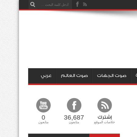
صوت الجهات
صوت العالم
عربي
0
36,687
إشترك
خلاصات الموقع
متابعون
متابعون