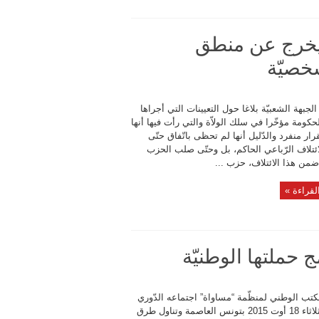
لم يخرج عن منطق
شخصيّة
جبهة الشعبيّة بلاغا حول التعيينات التي أجراها
كومة مؤخّرا في سلك الولاّة والتي رأت فيها أنها
ار منفرد والدّليل أنها لم تحظى باتّفاق حتّى
ئتلاف الرّباعي الحاكم، بل وحتّى صلب الحزب
ضمن هذا الائتلاف، حزب ...
لقراءة »
 حملتها الوطنيّة
كتب الوطني لمنظّمة “مساواة” اجتماعه الدّوري
اليوم الثلاثاء 18 أوت 2015 بتونس العاصمة وتناول طرق