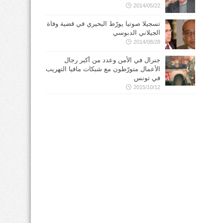
2014/05/22
تسجيلا صوتيا يورّط البحيري في قضية وفاة
الجيلاني الدبوسي
2014/08/28
جنرال في الأمن وعدد من أكبر رجال
الأعمال متورّطون مع شبكات مافيا التهريب
في تونس
2015/10/12