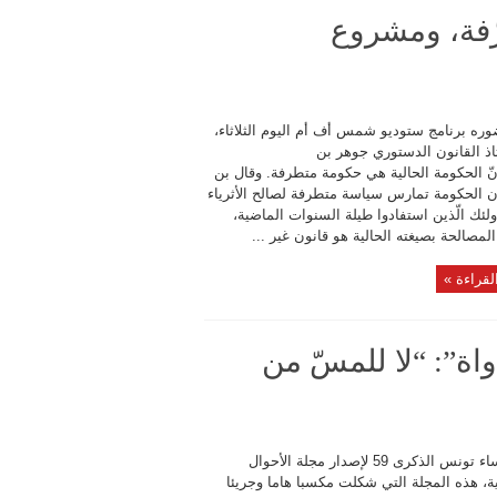
ّفة، ومشروع
وره برنامج ستوديو شمس أف أم اليوم الثلاثاء،
اذ القانون الدستوري جوهر بن
نّ الحكومة الحالية هي حكومة متطرفة. وقال بن
ن الحكومة تمارس سياسة متطرفة لصالح الأثرياء
لئك الّذين استفادوا طيلة السنوات الماضية،
لمصالحة بصيغته الحالية هو قانون غير ...
لقراءة »
“مساواة”: “لا للمسّ من
تحيي نساء تونس الذكرى 59 لإصدار مجلة الأحوال
، هذه المجلة التي شكلت مكسبا هاما وجريئا