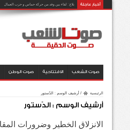
أخبار عاجلة
بلاغ : لقاء بين وفد من حركة حماس و حزب العمال
صوت الشعب
الافتتاحية
صوت الوطن
الرئيسية
/
أرشيف الوسم : الدّستور
أرشيف الوسم :
الدّستور
الانزلاق الخطير وضرورات المقا