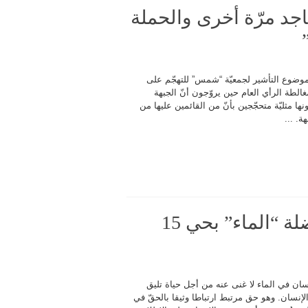
د مرّة أخرى والحملة
موضوع التأشير لجمعيّة “شمس” للتهجّم على
مغالطة الرأي العام حين يروّجون أنّ الجبهة
نها مثليّة متحجّجين بأنّ من القائمين عليها من
. ...
“صوت الشّعب” تكشف عن معضلة “الماء” بحي 15
سان في الماء لا غنى عنه من أجل حياة تليق
لإنسان. وهو حق مرتبط ارتباطا وثيقا بالحقّ في