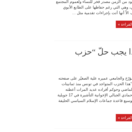
ود من الزمن مصدر فخر للنساء ولعموم المجتمع
، وهي التي رغم حفاظها على الطابع الأبوي
، الاّ أنها أتت بإجراءات تقدمية مثل ...
لقراءة »
اذا يجب حلّ “حزب
ؤرّخ والجامعي عميره علية الصغيّر على صفحته
“هذا الحزب المتواجد في تونس منذ ثمانينات
لماضي وحوكم أفراده عديد المرات أعطته
حكومة حمادي الجبالي الإخوانية التأشيرة في 17 جويلية
2 لتوسيع قاعدة جماعات الإسلام السياسي الحليفة
لقراءة »