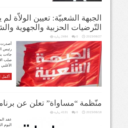
الجبهة الشعبيّة: تعيين الولاّة 
التّرضيات الحزبية والجهوية وال
2015/08/27
0
2484 زيارة
أصدرت ال
رئيس الح
جاءت بقر
صلب الا
الأغلبي 
أكمل ا
منّظمة “مساواة” تعلن عن برنامج
2015/08/18
0
4131 زيارة
عقد الم