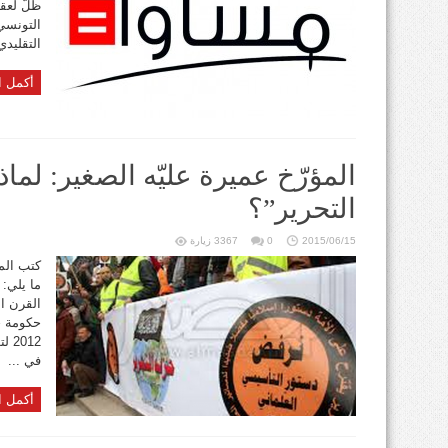
ظلّ لعق
التونسي
التقليدي
أكمل ا
المؤرّخ عميرة عليّه الصغير: لم
التحرير”؟
2015/06/15
0
3367 زيارة
كتب الم
ما يلي: 
القرن ا
012
في ...
أكمل ا