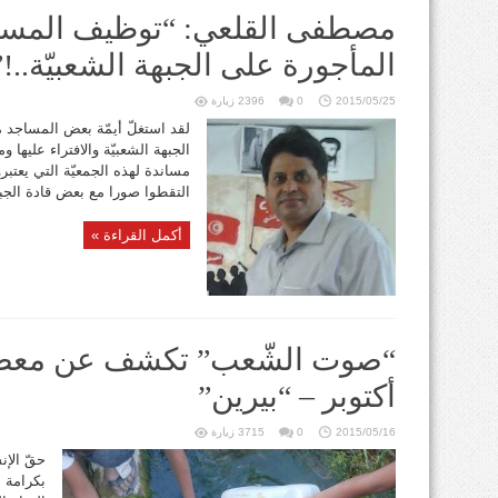
مصطفى القلعي: “توظيف المساج
المأجورة على الجبهة الشعبيّة..!”
2015/05/25
0
2396 زيارة
لقد استغلّ أيمّة بعض المساجد 
الجبهة الشعبيّة والافتراء عليها و
مساندة لهذه الجمعيّة التي يعتبرو
التقطوا صورا مع بعض قادة الجبهة
أكمل القراءة »
أكتوبر – “بيرين”
2015/05/16
0
3715 زيارة
حقّ الإن
بكرامة ا