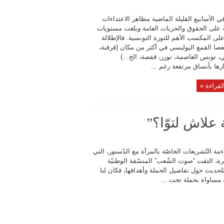
ي الأسابيع القليلة الماضية مظاهر الاعتداءات
 على الحقوق والحريات العامة وبلغت مستويات
ى المكسب الأهم للثورة التونسية. فالإطلالة
عصا القمع البوليسي في أكثر من مكان (قرقنة،
ي، تونس العاصمة، توزر، قفصة، الخ…)
ها بأنساق مرتفعة رغم ...
لقراءة »
علاش لتوّا؟”
ة التّشريعات الخاصّة بالمرأة مع الدّستور، التي
رة، التقت “صوت الشّعب” المنسّقة الوطنيّة
 للحديث حول تفاصيل الحملة وأهدافها، فكان لنا
ة مساواة بحملة تحت ...