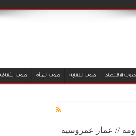
صوت الاقتصاد
صوت النقابة
صوت المرأة
صوت الثقافة
ومة // عمار عمروسية