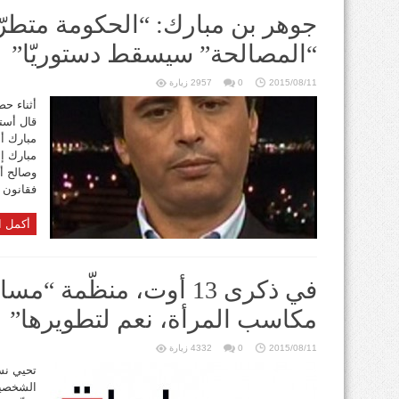
جوهر بن مبارك: “الحكومة متطر
“المصالحة” سيسقط دستوريّا”
2015/08/11
0
2957 زيارة
أثناء حض
قال أست
مبارك أ
مبارك إ
وصالح أو
فقانون ا
أكمل ا
في ذكرى 13 أوت، منظّمة 
مكاسب المرأة، نعم لتطويرها”
2015/08/11
0
4332 زيارة
الشخصية