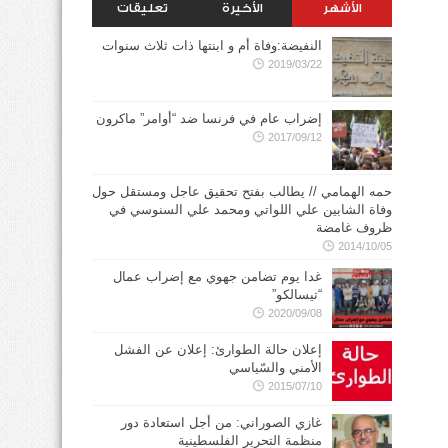
الأشهر
الأخيرة
تعليقات
النفيضة:وفاة أم و ابنتها ذات ثلاث سنوات
2019/03/22
إضراب عام في فرنسا ضد “أوامر” ماكرون
2017/09/12
حمه الهمامي // يطالب بفتح تحقيق عاجل ومستقل حول
وفاة الشابين علي اللواتي ومحمد علي السنوسي في
ظروف غامضة
2014/10/05
غدا يوم تضامن جهوي مع إضراب عمال
“تيسالكو”
2020/09/08
إعلان حالة الطوارئ: إعلان عن الفشل
الأمني والسّياسي
2015/07/10
غازي الصوراني: من أجل استعادة دور
منظمة التحرير الفلسطينية