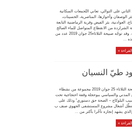
الثاني على التوالي، تعاني التّجمعات السكانية
 بئر الوصفان وأحوازها، المناصرية، الحسينات،
حاج، العوادنية، بئر الفيض وقرية الرماضنية التابعة
 الشراردة من الانقطاع المتواصل للماء الصالح
للشراب. وقد توجّه صبيحة الثلاثاء25 جوان 2019 عدد من
ه ...
لقراءة »
 طيّ النسيان
نفذ صبيحة الثلاثاء 25 جوان 2019 مجموعة من نشطاء
 المدني والسياسي ببوحجلة وقفة احتجاجية تحت
يب البلوكاج – الصحة حق دستوري” وذلك على
عطّل أشغال مشروع المستشفى الجهوي صنف ب
الذي يشهد إنجازه تأخّرا بأكثر من ...
لقراءة »