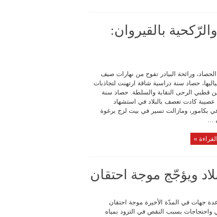
الرّكحية بالقيروان:
لحصاد، ورائحة البيادر تفوح من نهارات صيف
2 ولياليها، حصاد سنة دراسية شاقة ارتهنت لتجاذبات
ن قطبي الرحى النقابة والسلطة. حصاد سنة
 عصيبة كادت تعصف بالبلاد في استشهاد
في بكامور، ومازالت تسير في بيت لزج برغوة
...
لقراءة »
اد ويؤجّج موجة احتقان
ة جهات في المدّة الأخيرة موجة احتقان
 واحتجاجات بسبب النقص في التزود بمياه