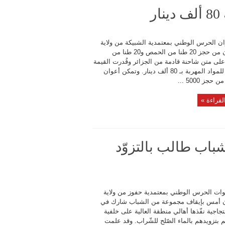
ر
ان الحرس الوطني بمعتمدية الشبيكة من ولاية
القيروان من حجز 20 طنا من الحمص و20 طنا من
لى متن شاحنة قادمة من الجزائر وقُدرت القيمة
الجملية للمواد المهربة بـ 80 ألف دينار. وتمكن أعوان
جز 5000 ...
لقراءة »
باب طالب بالتزوّد
ات الحرس الوطني بمعتمدية حفوز من ولاية
ن أمس بإيقاف مجموعة من الشباب شارك في
جاجية نفّذها أهالي منطقة العالية على خلفية
 بتزويدهم بالماء الصّلح للشّراب. وقد علمت