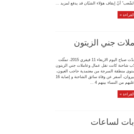
ّعب” أنّ إيقاف هؤلاء الشبّان قد يدفع لمزيد ...
لقراءة »
ملات جني الزيتون
فاجعة جدّت صباح اليوم الاربعاء 11 فيفري 2015، تمثّلت
اب شاحنة كانت تقل عمال وعاملات جني الزيتون
وى منطقة السرجة من معتمدية حاجب العيون،
ولاية القيروان، أسفر عن وفاة سائق الشاحنة و إصابة 16
بهم من النساء بينهم 4 ...
لقراءة »
ابات لساعات