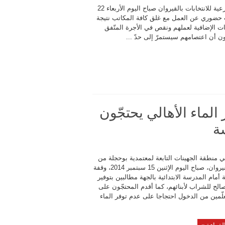
دخل مراقبو الهيئة الفرعية للانتخابات بالقيروان صباح اليوم الأربعاء 22
، فيإضراب حضوري عن العمل مع غلق كافة المكاتب نتيجة
الإضافية لعملهم ونقص في الأجرة المتّفق
بون أن اعتصامهم سيستمرّ إلى حدّ ...
الماء الأهالي يحتجّون
ة
لي منطقة الجهينات التابعة لمعتمدية بوحجلة من
ولاية القيروان، صباح اليوم الإثنين 15 سبتمبر 2014، وقفة
 أمام المدرسة الابتدائية بالجهة مطالبين بتوفير
صالح للشراب لأبنائهم، كما أقدم المحتجّون على
لّمين من الدخول احتجاجا على عدم توفر الماء