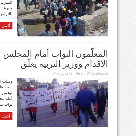
الشرب، 
وتيرة با
بالتزامن
أكمل ا
المعلّمون النواب أمام المجلس 
الأقدام ووزير التربية يعلّق
2015/11/16
0
3246 زيارة
وصلت ال
نوفمبر ف
أمام مج
نواب من 
أكمل ا