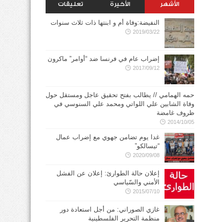
الأشهر
الأخيرة
تعليقات
النفيضة:وفاة أم و ابنتها ذات ثلاث سنوات
2019/03/22
إضراب عام في فرنسا ضد “أوامر” ماكرون
2017/09/12
حمه الهمامي // يطالب بفتح تحقيق عاجل ومستقل حول
وفاة الشابين علي اللواتي ومحمد علي السنوسي في
ظروف غامضة
2014/10/05
غدا يوم تضامن جهوي مع إضراب عمال
“تيسالكو”
2020/09/08
إعلان حالة الطوارئ: إعلان عن الفشل
الأمني والسّياسي
2015/07/10
غازي الصوراني: من أجل استعادة دور
منظمة التحرير الفلسطينية