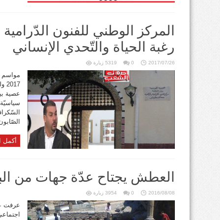
المركز الوطني للفنون الدّرامية و
رغبة الحياة والتّحدي الإنساني
2017/07/26
0
5319 زيارة
مواسم ا
017
عصية بي
سياسيّة
السّكرا
الصّابون 
أكمل ا
العطش يجتاح عدّة جهات من البل
2016/08/08
0
3954 زيارة
عرفت عد
اجتماعي