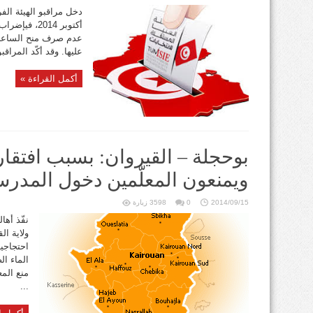
أكتوبر 2014
عدم صرف منح الساعات 
عليها. وقد أكّد المراق
أكمل القراءة »
بوحجلة – القيروان: بسبب افتقار 
ويمنعون المعلّمين دخول المدرس
2014/09/15
0
3598 زيارة
نفّذ أها
احتجاجية
الماء ال
منع المع
...