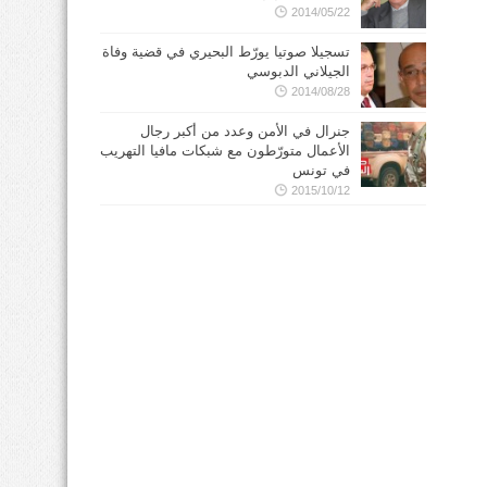
2014/05/22
تسجيلا صوتيا يورّط البحيري في قضية وفاة
الجيلاني الدبوسي
2014/08/28
جنرال في الأمن وعدد من أكبر رجال
الأعمال متورّطون مع شبكات مافيا التهريب
في تونس
2015/10/12