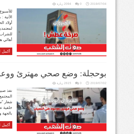
2019/07/04
0
2094 زيارة
للأسبوع 
الآتية :
أولاد ال
لمعتمدية
أهالي هذ
أكمل ا
بوحجلة: وضع صحي مهترئ ووعود
2019/07/02
0
2615 زيارة
المجتمع
شعار “س
خلفية ت
بالجهة و
أكمل ا