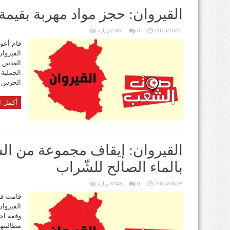
القيروان: حجز مواد مهربة بقيمة 80 ألف دينا
2015/10/05
0
2537 زيارة
قام أعو
العدس ع
الحرس من ح
أكمل ا
القيروان: إيقاف مجموعة من الش
بالماء الصالح للشّراب
2015/08/28
0
3248 زيارة
قامت قو
القيروا
وقفة احت
مطالبتهم