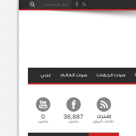
صوت الجهات
صوت العالم
عربي
0
36,687
إشترك
خلاصات الموقع
متابعون
متابعون