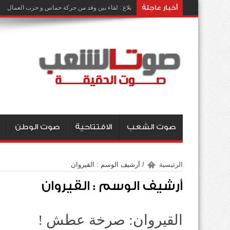
أخبار عاجلة
بلاغ : لقاء بين وفد من حركة حماس و حزب العمال
صوت الشعب
الافتتاحية
صوت الوطن
الرئيسية
/
أرشيف الوسم : القيروان
أرشيف الوسم :
القيروان
القيروان: صرخة عطش !