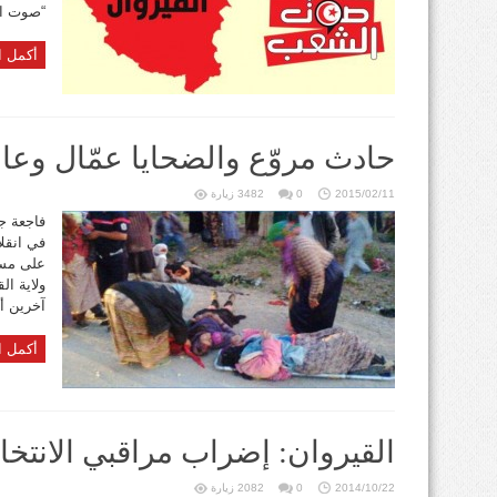
“صوت الش
أكمل ا
حادث مروّع والضحايا عمّال وعا
2015/02/11
0
3482 زيارة
في انقل
على مست
آخرين أغل
أكمل ا
القيروان: إضراب مراقبي الانتخ
2014/10/22
0
2082 زيارة