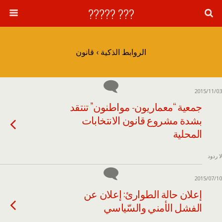
??? ?????
الروابط الذكية › قانون
2015/11/03
جمعية “معماريون- مواطنون” تنتقد
بشدة مشروع قانون الانتخابات
المحلية
لا ردود
2015/07/10
إعلان حالة الطوارئ: إعلان عن
الفشل الأمني والسّياسي