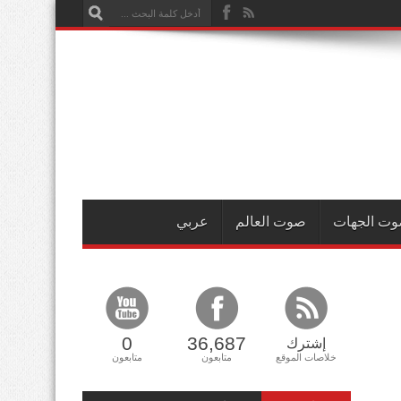
ت الجهات
صوت العالم
عربي
0
36,687
إشترك
خلاصات الموقع
متابعون
متابعون