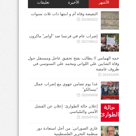
الأشهر
الأخيرة
تعليقات
النفيضة:وفاة أم و ابنتها ذات ثلاث سنوات
2019/03/22
إضراب عام في فرنسا ضد “أوامر” ماكرون
2017/09/12
حمه الهمامي // يطالب بفتح تحقيق عاجل ومستقل حول
وفاة الشابين علي اللواتي ومحمد علي السنوسي في
ظروف غامضة
2014/10/05
غدا يوم تضامن جهوي مع إضراب عمال
“تيسالكو”
2020/09/08
إعلان حالة الطوارئ: إعلان عن الفشل
الأمني والسّياسي
2015/07/10
غازي الصوراني: من أجل استعادة دور
منظمة التحرير الفلسطينية