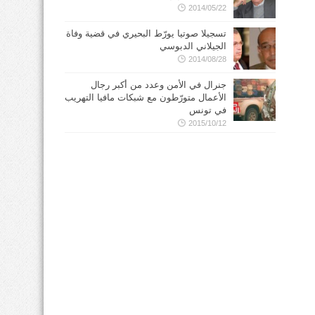
2014/05/22
تسجيلا صوتيا يورّط البحيري في قضية وفاة
الجيلاني الدبوسي
2014/08/28
جنرال في الأمن وعدد من أكبر رجال
الأعمال متورّطون مع شبكات مافيا التهريب
في تونس
2015/10/12