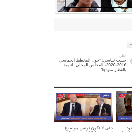
ب
التالي:
حبيـب تبـاسي: “حول المخطط الخماسي
2016-2020، المجلس المحلي للتنمية
بالقطار نموذجا”
و:
حتى لا تكون تونس موضوع