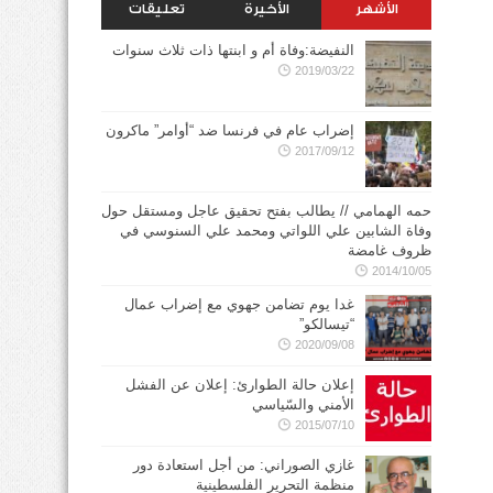
الأشهر
الأخيرة
تعليقات
النفيضة:وفاة أم و ابنتها ذات ثلاث سنوات
2019/03/22
إضراب عام في فرنسا ضد “أوامر” ماكرون
2017/09/12
حمه الهمامي // يطالب بفتح تحقيق عاجل ومستقل حول
وفاة الشابين علي اللواتي ومحمد علي السنوسي في
ظروف غامضة
2014/10/05
غدا يوم تضامن جهوي مع إضراب عمال
“تيسالكو”
2020/09/08
إعلان حالة الطوارئ: إعلان عن الفشل
الأمني والسّياسي
2015/07/10
غازي الصوراني: من أجل استعادة دور
منظمة التحرير الفلسطينية