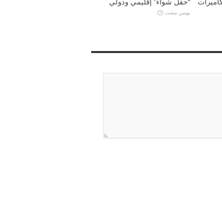
كاميرات
“حفل شواء” إقليمي ودولي
يومين مضت