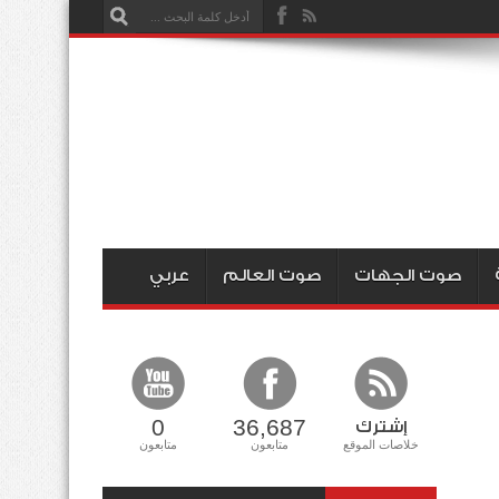
صوت الجهات
صوت العالم
عربي
0
36,687
إشترك
خلاصات الموقع
متابعون
متابعون