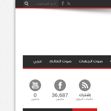
صوت الجهات
صوت العالم
عربي
0
36,687
إشترك
خلاصات الموقع
متابعون
متابعون