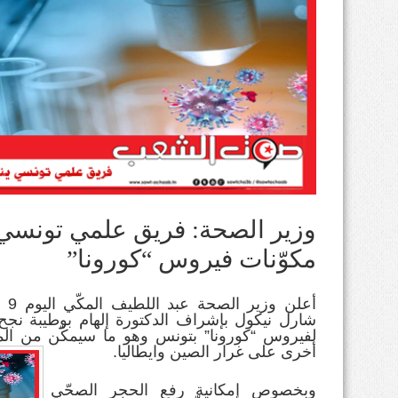
وزير الصحة: فريق علمي تونسي 
مكوّنات فيروس “كورونا”
أعل
شارل نيكول بإشراف الدكتورة إلهام بوطيبة نج
لفيروس “كورونا” بتونس وهو ما سيمكّن من الم
أخرى على غرار الصين وايطاليا.
وبخصوص إمكانية رفع الحجر الصحّي