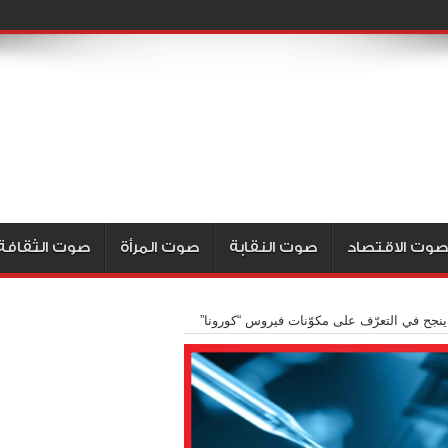
صوت الاقتصاد
صوت النقابة
صوت المرأة
صوت الثقافة
جح في التعرّف على مكوّنات فيروس “كورونا”