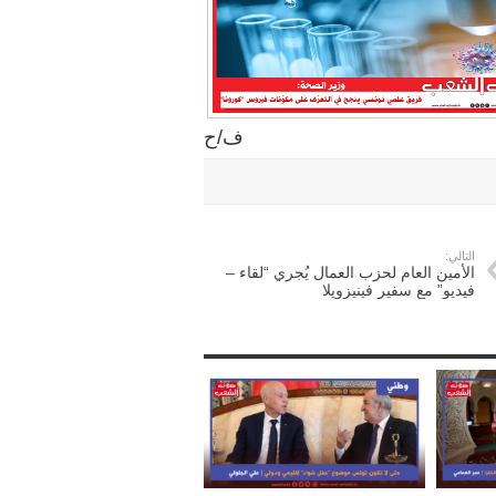
ف/ح
التالي:
الأمين العام لحزب العمال يُجري “لقاء –
فيديو” مع سفير فينيزويلا