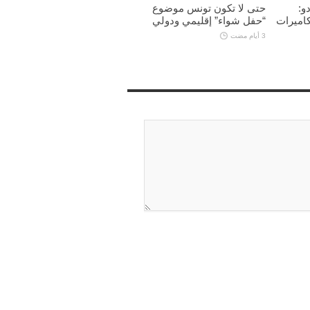
و:
حتى لا تكون تونس موضوع
كاميرات
“حفل شواء” إقليمي ودولي
3 أيام مضت