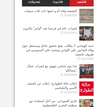
الأشهر
الأخيرة
تعليقات
النفيضة:وفاة أم و ابنتها ذات ثلاث سنوات
2019/03/22
إضراب عام في فرنسا ضد “أوامر” ماكرون
2017/09/12
حمه الهمامي // يطالب بفتح تحقيق عاجل ومستقل حول
وفاة الشابين علي اللواتي ومحمد علي السنوسي في
ظروف غامضة
2014/10/05
غدا يوم تضامن جهوي مع إضراب عمال
“تيسالكو”
2020/09/08
إعلان حالة الطوارئ: إعلان عن الفشل
الأمني والسّياسي
2015/07/10
غازي الصوراني: من أجل استعادة دور
منظمة التحرير الفلسطينية