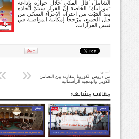
الشامل، قال المكّي خلال حواره بإذاعة
“موزاييك” الخاصة إنّ القرار سيتمّ اتّخاذه
بعد التثبّت من احترام الإجراء الصحّي من
قبل الجميع، مرّجحا إمكانية المواصلة في
نفس القرارات.
السابق:
من دروس الكورونا: مقارنة بين التضامن
الكوبي والهمجية الرأسمالية
مقالات مشابهة