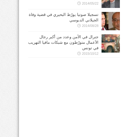
2014/05/22
تسجيلا صوتيا يورّط البحيري في قضية وفاة
الجيلاني الدبوسي
2014/08/28
جنرال في الأمن وعدد من أكبر رجال
الأعمال متورّطون مع شبكات مافيا التهريب
في تونس
2015/10/12