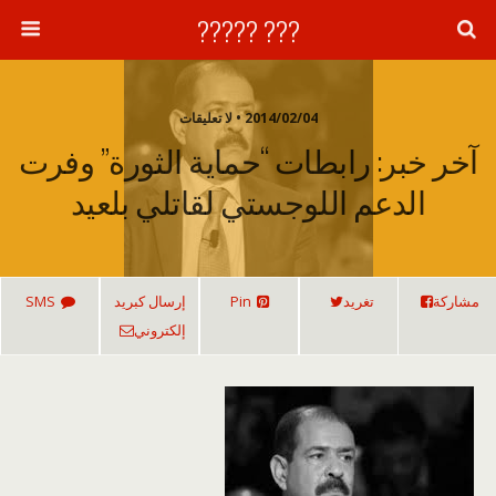
??? ?????
2014/02/04 • لا تعليقات
آخر خبر: رابطات “حماية الثورة” وفرت
الدعم اللوجستي لقاتلي بلعيد
مشاركة
تغريد
Pin
إرسال كبريد
SMS
إلكتروني