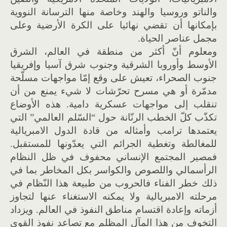
والناتو وروسيا والهند وخاصة منها الترسانة النووية
بإمكانها أن تقضي نهائيا على الكرة الأرضية وعلى
مجمل عناصر الحياة.
ومعلوم أنّ أكثر من منطقة في العالم، الشرق
الأوسط وأوروبا الشرقية وجنوب شرق آسيا وإفريقيا
جنوب الصحراء، تعيش على وقع إمّا مواجهات مسلّحة
مدمّرة أو هي مسرح تحرّشات لا شيء يمنع من أن
تنقلب إلى مواجهات عسكرية دامية. هذه الأوضاع
تكذّب كلّ الخطب الرنّانة حول “السّلم العالمي” التي
يعتمدها ترامب وأمثاله من قادة الدول الامبريالية
للمغالطة وتغطية الجرائم التي يعدّونها للمستقبل.
فمصير المجتمع الإنساني محفوف في ظل النظام
الرأسمالي واللصوص والكواسر بكل المخاطر بما في
ذلك خطر الفناء فالحروب من طبيعة هذا النّظام في
مرحلته الامبريالية ولا يمكنه الاستغناء عنها لتجاوز
أزماته وإعادة اقتسام مناطق النفوذ في العالم. ويزداد
التخوف من هذا المآل المظلم مع تصاعد نفوذ القوى