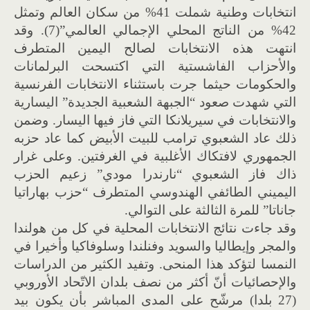
انتخابات وطنية شملت 41% من سكان العالم وتمثل
42% من الناتج المحلي الإجمالي العالمي”(7). وقد
انتهت هذه الانتخابات لصالح اليمين المتطرف
والأحزاب الفاشستية التي اكتسحت البرلمانات
والحكومات حيثما جرت باستثناء الانتخابات الفرنسية
التي شهدت صعود “الجبهة الشعبية الجديدة” اليسارية
والانتخابات في سيريلانكا التي فاز فيها اليسار. وضمن
ذلك عاد الشعبوي ترامب للبيت الأبيض كما عاد حزبه
الجمهوري لافتكاك الأغلبية في الغرفتين. وعلى غرار
ذاك فاز الشعبوي “نارندرا مودي” زعيم الحزب
اليميني الطائفي الهندوسي المتطرف “حزب بهاراتيا
جاناتا” للمرة الثالثة على التوالي.
وقد جاءت نتائج الانتخابات المحلية في كل من هولندا
والمجر وإيطاليا والسويد وفنلندا وسلوفاكيا وأخيرا في
النمسا لتؤكد هذا المنحى. وتفيد الكثير من الدراسات
والإحصائيات أنّ أكثر من نصف بلدان الاتّحاد الأوروبي
(27 بلدا) مرشّح على المدى المباشر بأن يكون بيد