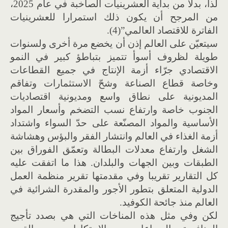
لذا، بدلا من بداية العشرينيات الصاخبة في عام 2025،
من المرجح أن يكون ذلك استمرارا للعشرينيات
الفاترة للاقتصاد العالمي”(4).
سيتعيّن على العالم إذن أن يخضع مرة أخرى ولسنوات
طويلة لظروف أسوأ تتميز بتباطؤ كبير في النمو
الاقتصادي جرّاء أزمة الإنتاج في جميع القطاعات
وخاصة قطاع الصناعة وشحّ الاستثمارات وتفاقم
المديونية على نطاق واسع ومديونية اقتصاديات
الجنوب خاصة وارتفاع نسب التضخم وأسعار المواد
الأساسية والمواد المصنّعة على حدّ السواء واشتداد
أزمة الغذاء في العالم وانتشار الفقر والبؤس وهشاشة
الشغل وارتفاع معدلات البطالة وتعمّق الفوراق بين
الطبقات وبين الجهات والبلدان. هذا ما اتفقت عليه
كل التقارير تقريبا وفي مقدمتها تقرير منظمة العمل
الدولية المتعلق بتطور الأجور والمقدرة الشرائية في
العالم منذ جائحة الكوفيد.
لكن وفي مثل هذه المناخات التي هي بصدد تأجيج