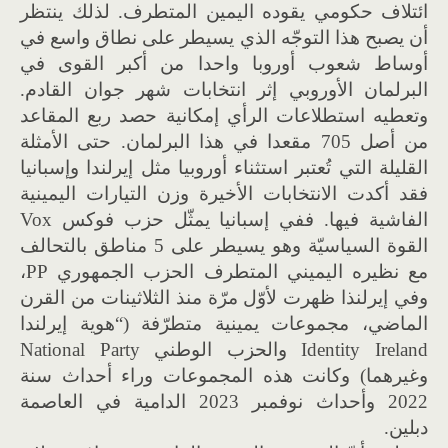
ائتلاف حكومي يقوده اليمين المتطرف. لذلك ينتظر
أن يصبح هذا التوجّه الذي يسيطر على نطاق واسع في
أوساط شعوب أوروبا واحدا من أكبر القوى في
البرلمان الأوروبي إثر انتخابات شهر جوان القادم.
وتعطيه استطلاعات الرأي إمكانية حصد ربع المقاعد
من أصل 705 مقعدا في هذا البرلمان. حتى الأمثلة
القليلة التي تُعتبر استثناء أوروبيا مثل إيرلندا وإسبانيا
فقد أكدت الانتخابات الأخيرة وزن التيارات اليمينية
الفاشية فيها. ففي إسبانيا يمثّل حزب فوكس Vox
القوة السياسيّة وهو يسيطر على 5 مناطق بالتحالف
مع نظيره اليميني المتطرف الحزب الجمهوري PP،
وفي إيرلنذا ظهرت لأوّل مرّة منذ الثلاثينات من القرن
الماضي، مجموعات يمينية متطرّفة (“هوية إيرلندا
Identity Ireland والحزب الوطني National Party
وغيرهما) وكانت هذه المجموعات وراء أحداث سنة
2022 وأحداث نوفمبر 2023 الدامية في العاصمة
دبلين.