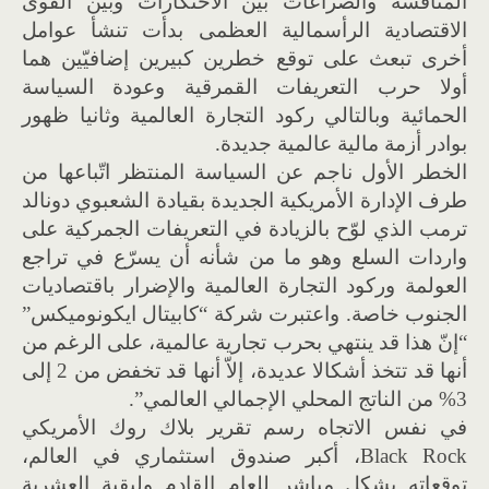
المنافسة والصراعات بين الاحتكارات وبين القوى
الاقتصادية الرأسمالية العظمى بدأت تنشأ عوامل
أخرى تبعث على توقع خطرين كبيرين إضافيّين هما
أولا حرب التعريفات القمرقية وعودة السياسة
الحمائية وبالتالي ركود التجارة العالمية وثانيا ظهور
بوادر أزمة مالية عالمية جديدة.
الخطر الأول ناجم عن السياسة المنتظر اتّباعها من
طرف الإدارة الأمريكية الجديدة بقيادة الشعبوي دونالد
ترمب الذي لوّح بالزيادة في التعريفات الجمركية على
واردات السلع وهو ما من شأنه أن يسرّع في تراجع
العولمة وركود التجارة العالمية والإضرار باقتصاديات
الجنوب خاصة. واعتبرت شركة “كابيتال ايكونوميكس”
“إنّ هذا قد ينتهي بحرب تجارية عالمية، على الرغم من
أنها قد تتخذ أشكالا عديدة، إلاّ أنها قد تخفض من 2 إلى
3% من الناتج المحلي الإجمالي العالمي”.
في نفس الاتجاه رسم تقرير بلاك روك الأمريكي
Black Rock، أكبر صندوق استثماري في العالم،
توقعاته بشكل مباشر للعام القادم ولبقية العشرية