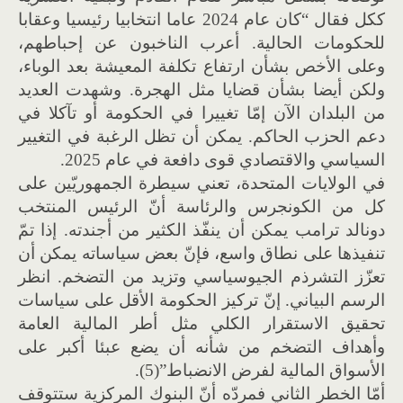
ككل فقال “كان عام 2024 عاما انتخابيا رئيسيا وعقابا
للحكومات الحالية. أعرب الناخبون عن إحباطهم،
وعلى الأخص بشأن ارتفاع تكلفة المعيشة بعد الوباء،
ولكن أيضا بشأن قضايا مثل الهجرة. وشهدت العديد
من البلدان الآن إمّا تغييرا في الحكومة أو تآكلا في
دعم الحزب الحاكم. يمكن أن تظل الرغبة في التغيير
السياسي والاقتصادي قوى دافعة في عام 2025.
في الولايات المتحدة، تعني سيطرة الجمهوريّين على
كل من الكونجرس والرئاسة أنّ الرئيس المنتخب
دونالد ترامب يمكن أن ينفّذ الكثير من أجندته. إذا تمّ
تنفيذها على نطاق واسع، فإنّ بعض سياساته يمكن أن
تعزّز التشرذم الجيوسياسي وتزيد من التضخم. انظر
الرسم البياني. إنّ تركيز الحكومة الأقل على سياسات
تحقيق الاستقرار الكلي مثل أطر المالية العامة
وأهداف التضخم من شأنه أن يضع عبئا أكبر على
الأسواق المالية لفرض الانضباط”(5).
أمّا الخطر الثاني فمردّه أنّ البنوك المركزية ستتوقف