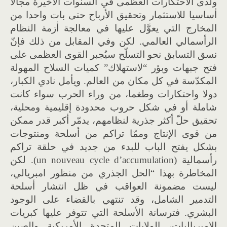
ولدى الاحتكارات العظمى في السنوات الأخيرة مجالا
أساسيا للاستثمار وتحقيق الأرباح حتى بات واحدا من
المخارج التي يعوَّل عليها في معالجة أزمة النظام
الرأسمالي العالمي. لكن وفي المقابل من ذلك فإنّ
نسق التسابق نحو التسلّح سيُجبر القوى العظمى على
فتح جبهات وبؤر “لاستهلاك” كميات السلاح المهولة
المكدّسة في كل مكان من العالم. ويأمل نادي الكبار،
دولا واحتكارات وطغما، من وراء الحرب سواء كانت
شاملة أو في شكل حروب محدودة إقليمية ومحلية،
تحقيق حلّ أكثر جذرية لنظامهم، يدمّر أكبر قدر ممكن
من قوى الإنتاج وممّا تراكم من أسلحة ومنتوجات
بشكل يفتح الباب للبدء من جديد في حلقة تراكم
رأسمالية (un nouveau cycle d’accumulation). لكن
المخاطرة بهذا “الحل الجذري من منظور امبريالي،
ليست مضمونة العواقب في ظل انتشار أسلحة
التدمير الشامل، وقد تنتهي بالقضاء على الوجود
البشري. فترسانة الأسلحة التي تتوفر عليها كبريات
الامبرياليات، الولايات المتحدة الأمريكية والصين