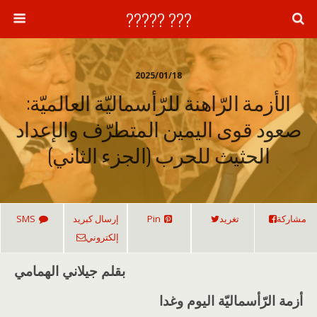
??? ?????
2025/01/18
الأزمة الرّاهنة للرّأسماليّة العالميّة:
صعود قوى اليمين المتطرّف والإعداد
الحثيث للحرب (الجزء الثاني)
مشاركة
تغريد
Pin
إرسال كبريد
SMS
إلكتروني
بقلم جيلاني الهمامي
أزمة الرّأسماليّة اليوم وغدا