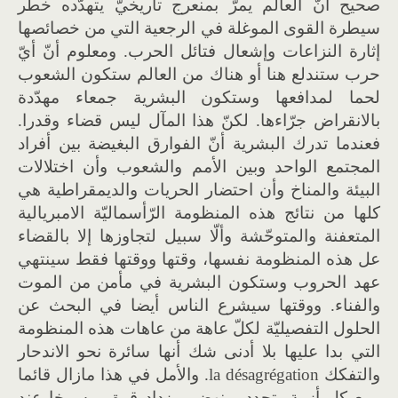
صحيح أنّ العالم يمرّ بمنعرج تاريخيّ يتهدّده خطر
سيطرة القوى الموغلة في الرجعية التي من خصائصها
إثارة النزاعات وإشعال فتائل الحرب. ومعلوم أنّ أيّ
حرب ستندلع هنا أو هناك من العالم ستكون الشعوب
لحما لمدافعها وستكون البشرية جمعاء مهدّدة
بالانقراض جرّاءها. لكنّ هذا المآل ليس قضاء وقدرا.
فعندما تدرك البشرية أنّ الفوارق البغيضة بين أفراد
المجتمع الواحد وبين الأمم والشعوب وأن اختلالات
البيئة والمناخ وأن احتضار الحريات والديمقراطية هي
كلها من نتائج هذه المنظومة الرّأسماليّة الامبريالية
المتعفنة والمتوحّشة وألّا سبيل لتجاوزها إلا بالقضاء
عل هذه المنظومة نفسها، وقتها ووقتها فقط سينتهي
عهد الحروب وستكون البشرية في مأمن من الموت
والفناء. ووقتها سيشرع الناس أيضا في البحث عن
الحلول التفصيليّة لكلّ عاهة من عاهات هذه المنظومة
التي بدا عليها بلا أدنى شك أنها سائرة نحو الاندحار
والتفكك la désagrégation. والأمل في هذا مازال قائما
ومع كل أزمة يتجدد وينهض ويزداد قوة ورسوخا عند