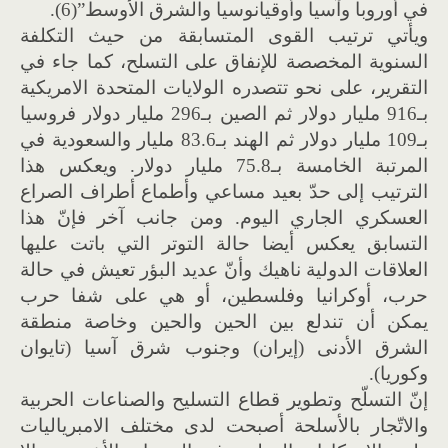
في أوروبا وآسيا وأوقيانوسيا والشرق الأوسط”(6).
ويأتي ترتيب القوى المتسابقة من حيث التكلفة
السنوية المخصصة للإنفاق على التسلح، كما جاء في
التقرير، على نحو تتصدره الولايات المتحدة الامريكية
بـ916 مليار دولار ثم الصين بـ296 مليار دولار فروسيا
بـ109 مليار دولار ثم الهند بـ83.6 مليار والسعودية في
المرتبة الخامسة بـ75.8 مليار دولار. ويعكس هذا
الترتيب إلى حدّ بعيد مساعي وأطماع أطراف الصراع
العسكري الجاري اليوم. ومن جانب آخر فإنّ هذا
التسابق يعكس أيضا حالة التوتر التي باتت عليها
العلاقات الدولية ناهيك وأنّ عديد البؤر تعيش في حالة
حرب، أوكرانيا وفلسطين، أو هي على شفا حرب
يمكن أن تندلع بين الحين والحين وخاصة منطقة
الشرق الأدنى (إيران) وجنوب شرق آسيا (تايوان
وكوريا).
إنّ التسلّح وتطوير قطاع التسليح والصناعات الحربية
والاتّجار بالأسلحة أصبحت لدى مختلف الامبرياليات