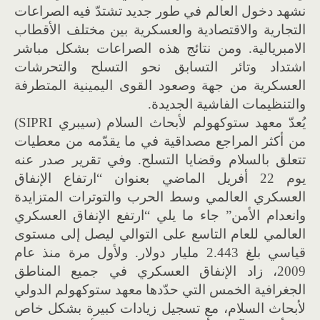
نشهد دخول العالم في طور جديد تشتدّ فيه الصراعات
التجارية والاقتصادية والعسكرية بين مختلف الأقطاب
الامبريالية. ومن نتائج هذه الصراعات بشكل مباشر
اشتداد وتائر التسابق نحو التسلح والتحرشات
العسكرية من جهة وصعود القوى اليمينية المتطرفة
والتنظيمات الفاشية الجديدة.
يُعدّ معهد ستوكهولم لأبحاث السلام (سيبري SIPRI)
من أكثر المراجع مصداقية في ما يقدّمه من معطيات
تتعلق بالسلام وقضايا التسلح. وفي تقرير صدر عنه
يوم 22 أفريل الماضي بعنوان “ارتفاع الإنفاق
العسكري العالمي وسط الحرب والتوترات المتزايدة
وانعدام الأمن” جاء ما يلي “ارتفع الإنفاق العسكري
العالمي للعام التاسع على التوالي ليصل إلى مستوى
قياسي بلغ 2.443 مليار دولار. ولأول مرة منذ عام
2009، زاد الإنفاق العسكري في جميع المناطق
الجغرافية الخمس التي حدّدها معهد ستوكهولم الدولي
لأبحاث السلام، مع تسجيل زيادات كبيرة بشكل خاص