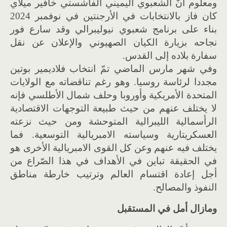
ومعلوم أنّ الشعبوي اليميني الفاشستي خافير ميلاي
كان فاز بالانتخابات في الأرجنتين في نوفمبر 2024
بناء على برنامج شعبوي نيوليبرالي وقد سارع فور
نجاحه بزيارة الكيان الصهيوني والإعلان عن نقل
سفارة بلاده إلى القدس.
وفي شهر مارس الماضي تمّ انتخاب فلاديمير بوتين
مجددا لرئاسة روسيا. وهو رغم تناقضاته مع الولايات
المتحدة الأمريكية وأوروبا وحلف شمال الأطلسي فإنه
لا يختلف عنهم من حيث طبيعة التوجهات الاقتصادية
الرأسمالية الليبرالية المتوحشة ومن حيث نزعته
العسكريتارية وسياسته الامبريالية التوسعية. فما
يختلف فيه عنهم وعن كل القوى الامبريالية الأخرى هو
في الحقيقة تباين في الأهداف في هذا الصّراع من
أجل إعادة اقتسام العالم وترتيب خارطة مناطق
النفوذ والمصالح.
ومازال أمل في المستقبل