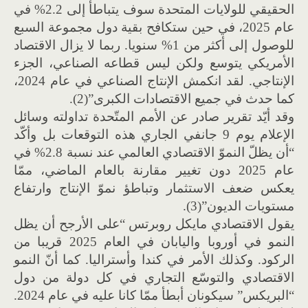
الحقيقي للولايات المتحدة سوف يتباطأ إلى 2.2% في
عام 2025، في حين ستكافح بقية دول مجموعة السبع
للوصول إلى أكثر من 1% سنويا. ربما لا يزال الاقتصاد
الأمريكي يتوسع ولكن ليس قطاعه الصناعي، الجزء
الإنتاجي. لقد انكمش الإنتاج الصناعي في عام 2024،
كما حدث في جميع الاقتصادات الكبرى”(2).
وقد أيّد تقرير صادر عن الأمم المتّحدة تداولته وسائل
الإعلام يوم 9 جانفي الجاري هذه التوقعات بل وأكّد
“أن يظلّ النموّ الاقتصادي العالمي عند نسبة 2.8% في
عام 2025 دون تغيير مقارنة بالعام الماضي، ممّا
يعكس ضعف الاستثمار وتباطؤ نموّ الإنتاج وارتفاع
مستويات الديون”(3).
يقول الاقتصادي مايكل روبرتس “على الأرجح أن يظل
النمو في أوروبا واليابان في العام 2025 قريبا من
الركود. وكذلك الأمر في كندا وأستراليا. كما أنّ النمو
الاقتصادي والتوسّع التجاري في كل دولة من دول
“البريكس” سيكونان أبطأ ممّا كانا عليه في عام 2024.