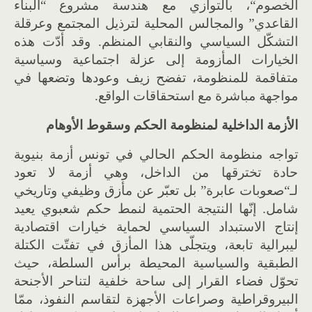
الخصوم
“
، بالتوازي مع هندسة مشروع
“
البناء
القاعدي
”
والمجالس المحلية لترذيل المجتمع وعرقلة
التشكّل السياسي والنقابي المنظم
.
وقد أدّت هذه
الخيارات المأزومة إلى عزلة اجتماعية وسياسية
متفاقمة للمنظومة، تفضح زيف وعودها وتضعها في
مواجهة مباشرة مع استحقاقات الواقع
.
الأزمة الداخلية لمنظومة الحكم وسقوط الأوهام
تواجه منظومة الحكم الحالي في تونس أزمة بنيوية
حادة تخترقها من الداخل، وهي أزمة لا تعود
لـ
“
صعوبات عابرة
”
بل تعبّر عن مأزق وظيفي وتاريخي
شامل
.
إنّها النتيجة الحتمية لنمط حكم شعبوي يعيد
إنتاج الاستبداد السياسي لحماية خيارات اقتصادية
ليبرالية تابعة، ويتجلّى هذا المأزق في تفتّت الكتلة
الطبقية والسياسية المحيطة برأس السلطة، حيث
تحوّل فضاء القرار إلى ساحة خلفية لتناحر الأجنحة
البيروقراطية وصراعات الأجهزة لتقاسم النفوذ، ممّا