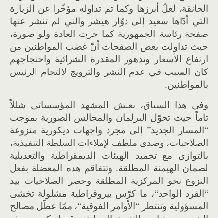
الخانقة، لعلّ أبرزها وكما تم تداوله مؤخّرا عن الزيارة
التي أدّاها سعيد إلى دوّار هيشر والتي لم تنشر عنها
صفحة رئاسة الجمهورية كما جرت العادة ولو صورة،
حيث تداولت بعض الصفحات أنّ غضب المواطنين من
ارتفاع الأسعار وتدهور المقدرة الشرائية واحتجاجهم
كان السبب في عدم النشر والترويج لالتحام الرئيس
بالمواطنين
.
وفي هذا السياق، يعيش المشهد المؤسساتي شللاً
تاماً حيث تحوّل البرلمان والمجالس الصورية بموجب
“
المسار الجديد
”
إلى مجرد واجهات ديكورية منزوعة
الصلاحيات، وصدى ملطف لإملاءات السلطة التنفيذية،
بالتوازي مع تجميد الهيئات الديمقراطية والتعديلية
لضمان الهيمنة المطلقة
.
وتتفاقم هذه المعضلة بفعل
النزوع نحو المركزية المطلقة وحصر الصلاحيات بيد
“
الفرد الواحد
“
، ما كرّس بيروقراطية مشلولة تخشى
المسؤولية وتنتظر
“
الأوامر الفوقية
“
، ممّا عطّل مصالح