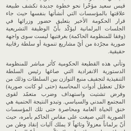
قيس سعيد مؤخّرا نحو خطوة جديدة تكشف طبيعة
علاقتها بالمؤسسات التي أنشأتها بنفسها حيث جاء
قرار الحكومة الأخير بتعليق حضور وزرائها في
الجلسات البرلمانية ليؤكّد بأنّ الوظيفة التشريعية
(
وفقا للمنظومة الحاكمة
)
بغرفتيها ليست سوى واجهة
صورية مجرّدة من أيّ مشاريع تنموية أو سلطة رقابية
حقيقية
.
وتأتي هذه القطيعة الحكومية كأثر مباشر للمنظومة
الدستورية الانفرادية التي صاغها رئيس السلطة
التنفيذية لتجفيف منبع التوازن بين السلطات وذلك من
خلال تعطيل أدوات المحاسبة
(
حتى لو كانت صورية
)
وفرض تشتيت واستهداف وضرب متعمّد لقوى
المجتمع المدني والسياسي
.
وتبدو النتيجة الحتمية هي
خنق الحياة العامة ومحاصرة حتى تلك المؤسسات
الصورية التي صيغت على مقاس الحاكم بأمره، حيث
أنّ برلماناً معزولاً وتائهاً لا يملك آليات إنقاذ وطن من