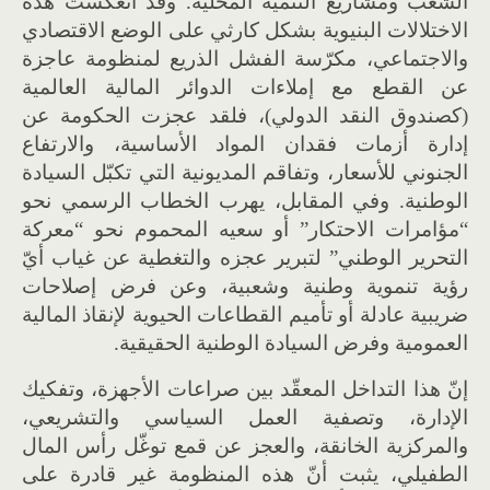
الشعب ومشاريع التنمية المحلية
.
وقد انعكست هذه
الاختلالات البنيوية بشكل كارثي على الوضع الاقتصادي
والاجتماعي، مكرّسة الفشل الذريع لمنظومة عاجزة
عن القطع مع إملاءات الدوائر المالية العالمية
(
كصندوق النقد الدولي
)
، فلقد عجزت الحكومة عن
إدارة أزمات فقدان المواد الأساسية، والارتفاع
الجنوني للأسعار، وتفاقم المديونية التي تكبّل السيادة
الوطنية
.
وفي المقابل، يهرب الخطاب الرسمي نحو
“
مؤامرات الاحتكار
”
أو سعيه المحموم نحو
“
معركة
التحرير الوطني
”
لتبرير عجزه والتغطية عن غياب أيّ
رؤية تنموية وطنية وشعبية، وعن فرض إصلاحات
ضريبية عادلة أو تأميم القطاعات الحيوية لإنقاذ المالية
العمومية وفرض السيادة الوطنية الحقيقية
.
إنّ هذا التداخل المعقّد بين صراعات الأجهزة، وتفكيك
الإدارة، وتصفية العمل السياسي والتشريعي،
والمركزية الخانقة، والعجز عن قمع توغّل رأس المال
الطفيلي، يثبت أنّ هذه المنظومة غير قادرة على