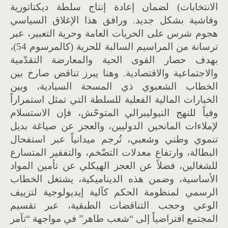
الانتخابات
)
لضمان إعادة إنتاج سلطة ديكتاتورية
وفاشية بشكل جديد
.
ورافق هذا الإغلاق السياسي
هجوم شرس على الحريات العامة وحرية التعبير، عبر
ترسانة من المراسيم السالبة للحرية
(
كالمرسوم
54)
،
بهدف حصار القوى الحية والمعارضة التقدّمية
والاجتماعية والاقتصادية
.
وهنا يبرز تناقض صارخ بين
الخطاب الشعبوي ذي المسحة السيادية، وبين
الخيارات المالية الفعلية للسلطة التي تمثل استمراراً
وفياً للنهج النيوليبرالي المتوحّش، فإن الاستسلام
لإملاءات المانحين الدوليين، والعجز عن صياغة بديل
تنموي وطني وشعبي، تُرجم ميدانياً عبر استفحال
البطالة، وارتفاع معدلات التضّخم، والتفقير المتسارع
للشغالين، فضلاً عن العجز الهيكلي عن تأمين المواد
الأساسية، وضمن هذه الديناميكية، يشتغل الخطاب
الرسمي لمنظومة الحكم كآلية إيديولوجية لتزييف
الوعي وحجب التناقضات الطبقية، عبر تقسيم
المجتمع افتراضياً إلى
“
شعب طاهر
”
في مواجهة
“
تآمر