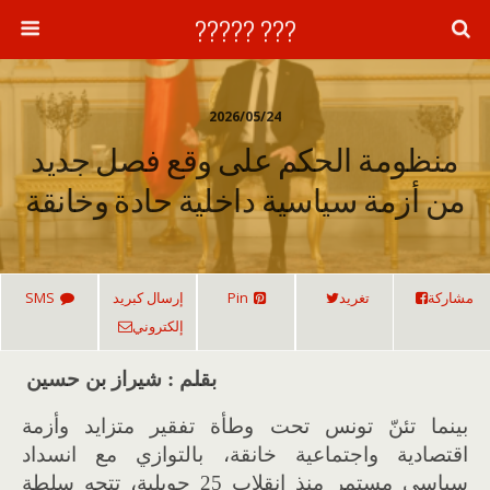
??? ?????
2026/05/24
منظومة الحكم على وقع فصل جديد
من أزمة سياسية داخلية حادة وخانقة
مشاركة
تغريد
Pin
إرسال كبريد
SMS
إلكتروني
بقلم : شيراز بن حسين
بينما تئنّ تونس تحت وطأة تفقير متزايد وأزمة
اقتصادية واجتماعية خانقة، بالتوازي مع انسداد
سياسي مستمر منذ انقلاب
25
جويلية، تتجه سلطة