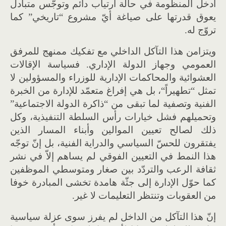
أدخل المنظومة في حالة ارتياب دائم وتوجّس متبادل
يعوق قدرتها على صياغة أيّ مشروع
“
تاريخي
”
كما
تروّج له
.
ويتزامن هذا التآكل الداخلي مع تفكيك ممنهج للمرفق
العمومي وجهاز الدولة الإداري
.
فسياسة الإقالات
العشوائية والمحاكمات الإدارية للوزراء والمسؤولين لا
تمثل
“
تطهيراً
“
، بل هي إفراغ متعمّد للإدارة من الخبرة
الفنية وتصفية لما تبقى من
“
ذاكرة الدولة الاجتماعية
”
وتحميلهم فشل خيارات رأس السلطة التنفيذية، وكل
ذلك لصالح تعيين الموالين وأبناء المسار الذين
يفتقرون للحسّ السياسي والدراية الفنية، بل إنّ توجّه
هذا النمط في التعيين الفوقي لم يساهم إلاّ في نشر
ثقافة الرعب والتردّد بين صغار ومتوسطي الموظفين
كما حوّل الإدارة إلى جثّة هامدة تخشى المبادرة خوفا
من العقوبات وتنتظر التعليمات لا غير
.
إنّ هذا التآكل من الداخل لم يفرز سوى عزلة سياسية