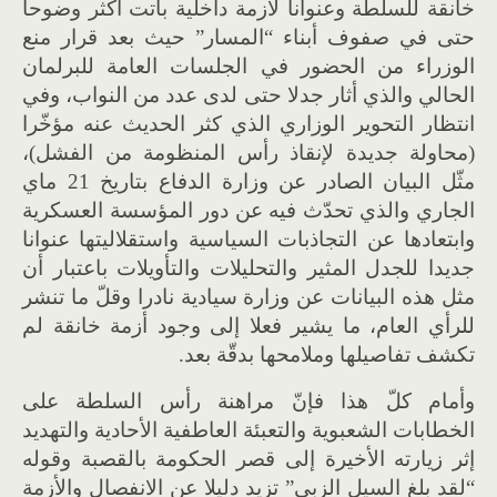
خانقة للسلطة وعنوانا لأزمة داخلية باتت أكثر وضوحا
حتى في صفوف أبناء
“
المسار
”
حيث بعد قرار منع
الوزراء من الحضور في الجلسات العامة للبرلمان
الحالي والذي أثار جدلا حتى لدى عدد من النواب، وفي
انتظار التحوير الوزاري الذي كثر الحديث عنه مؤخّرا
(
محاولة جديدة لإنقاذ رأس المنظومة من الفشل
)
،
مثّل البيان الصادر عن وزارة الدفاع بتاريخ
21
ماي
الجاري والذي تحدّث فيه عن دور المؤسسة العسكرية
وابتعادها عن التجاذبات السياسية واستقلاليتها عنوانا
جديدا للجدل المثير والتحليلات والتأويلات باعتبار أن
مثل هذه البيانات عن وزارة سيادية نادرا وقلّ ما تنشر
للرأي العام، ما يشير فعلا إلى وجود أزمة خانقة لم
تكشف تفاصيلها وملامحها بدقّة بعد
.
وأمام كلّ هذا فإنّ مراهنة رأس السلطة على
الخطابات الشعبوية والتعبئة العاطفية الأحادية والتهديد
إثر زيارته الأخيرة إلى قصر الحكومة بالقصبة وقوله
“
لقد بلغ السيل الزبى
”
تزيد دليلا عن الانفصال والأزمة