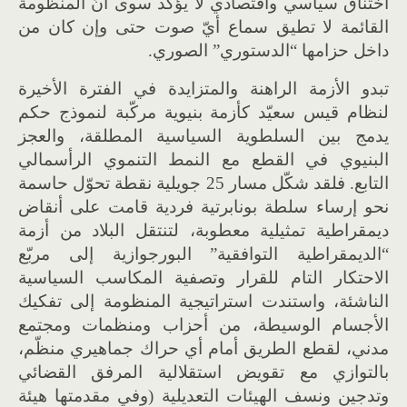
اختناق سياسي واقتصادي لا يؤكّد سوى أنّ المنظومة
القائمة لا تطيق سماع أيّ صوت حتى وإن كان من
داخل حزامها
“
الدستوري
”
الصوري
.
تبدو الأزمة الراهنة والمتزايدة في الفترة الأخيرة
لنظام قيس سعيّد كأزمة بنيوية مركّبة لنموذج حكم
يدمج بين السلطوية السياسية المطلقة، والعجز
البنيوي في القطع مع النمط التنموي الرأسمالي
التابع
.
فلقد شكّل مسار
25
جويلية نقطة تحوّل حاسمة
نحو إرساء سلطة بونابرتية فردية قامت على أنقاض
ديمقراطية تمثيلية معطوبة، لتنتقل البلاد من أزمة
“
الديمقراطية التوافقية
”
البورجوازية إلى مربّع
الاحتكار التام للقرار وتصفية المكاسب السياسية
الناشئة، واستندت استراتيجية المنظومة إلى تفكيك
الأجسام الوسيطة، من أحزاب ومنظمات ومجتمع
مدني، لقطع الطريق أمام أي حراك جماهيري منظّم،
بالتوازي مع تقويض استقلالية المرفق القضائي
وتدجين ونسف الهيئات التعديلية
(
وفي مقدمتها هيئة