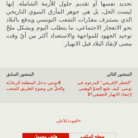
تجديد نفسها أو تقديم حلول للأزمة الشاملة
.
إنها
ليست الحل، بل هي جوهر المأزق البنيوي التاريخي
الذي يستنزف مقدّرات الشعب التونسي ويدفع بالبلاد
نحو الانفجار الاجتماعي، ما يتطلب اليوم وبشكل ملحّ
توحيد الجهود للمواجهة والاستعداد أكثر من أيّ وقت
مضى لإنقاذ البلاد قبل الانهيار
.
المنشور التالي
المنشور السابق
"الخطر الإفريقي" المزعوم في
تونس تدخل المنطقة الرماديّة
تونس: كيف صُنِع العدوّ الوهمي
والحلّ في وضوح الطريق للشعب
لإخفاء الانهيار الحقيقي؟
العودة للأعلى
سطح المكتب
هاتف محمول