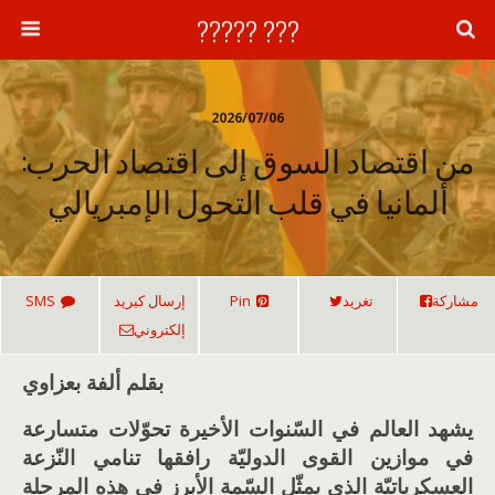
??? ?????
2026/07/06
من اقتصاد السوق إلى اقتصاد الحرب:
ألمانيا في قلب التحول الإمبريالي
مشاركة
تغريد
Pin
إرسال كبريد
SMS
إلكتروني
بقلم ألفة بعزاوي
يشهد العالم في السّنوات الأخيرة تحوّلات متسارعة
في موازين القوى الدوليّة رافقها تنامي النّزعة
العسكرياتيّة الذي يمثّل السّمة الأبرز في هذه المرحلة