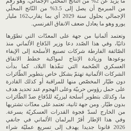
ما يزيد عن 2% من النّاتج المحلّي الإجمالي، وهو رقم
من المبرمج أن يصل إلى 3.5% من النّاتج المحلّي
الإجمالي بحلول سنة 2029 أي بما يقارب162 مليار
يورو وهو ما يعادل ضعف الانفاق الفرنسي.
وتعتمد ألمانيا من جهة على المعدّات التي تطوّرها
ذاتيّا، وفي هذا الصّدد دعا وزير الدّفاع الألماني منذ
الصّائفة الفارطة شركات تصنيع الأسلحة إلى الإيفاء
بوعودها وزيادة الإنتاج لمواكبة خطط الانفاق
العسكري الضّخمة التي تنفّذها البلاد، كما بدأت
الشركات الألمانية تهتمّ بشكل خاص بتطوير الطّائرات
دون طيّار المخصّص منها للمراقبة أو كذلك القادرة
على حمل رؤوس حربيّة وعلى الهجوم عند تحديد هدف
ما، وكذلك بتطوير أسلحة ليزريّة للدّفاع ضدّ الطّائرات
بدون طيّار. ومن جهة ثانية، تعتمد على معدّات تشتريها
من الخارج لسدّ فجوة القدرات العسكريّة بسرعة.
وفي هذا الإطار أقرّ البرلمان الألماني في جانفي
2026 قانونا جديدا يهدف إلى تسريع عمليّة شراء