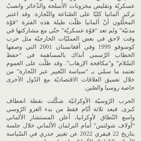
عسكريّة وتقليص مخزونات الأسلحة والذّخائر وانصبّ
تركيز ألمانيا كليّا على الصّناعة والتّجارة. وقد اعتبر
المحلّلون أنّ ألمانيا ظلّت طيلة هذه الفترة “قوّة
مدنيّة” ولم تعد “قوّة عسكريّة” حتّى مع مشاركتها في
وقت لاحق في بعض العمليّات الخارجيّة مثل حرب
كوسوفو 1999 وفي أفغانستان 2001 التي وصفها
الخطاب الرّسمي آنذاك بالمساهمة في “حفظ
السّلام” و”مكافحة الإرهاب”. وقد ظلّت على العموم
تعتمد ما سمّي بـ “سياسة التّغيير عبر التّجارة” من
خلال تعميق العلاقات الاقتصاديّة مع الدّول الأخرى
خاصة روسيا والصّين.
الحرب الرّوسيّة الأوكرانيّة شكّلت نقطة انعطاف
كبرى. فبعد ثلاثة أيّام فقط من بدء الغزو الرّوسي
واسع النّطاق لأوكرانيا، أعلن المستشار الألماني
“أولاف شولتس” أمام البرلمان الألماني خلال جلسة
بتاريخ 22 فيفري 2022 عن تغيير جذري في السّياسة