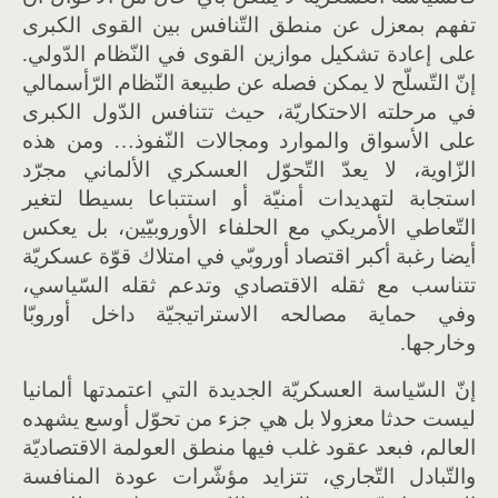
تفهم بمعزل عن منطق التّنافس بين القوى الكبرى
على إعادة تشكيل موازين القوى في النّظام الدّولي.
إنّ التّسلّح لا يمكن فصله عن طبيعة النّظام الرّأسمالي
في مرحلته الاحتكاريّة، حيث تتنافس الدّول الكبرى
على الأسواق والموارد ومجالات النّفوذ… ومن هذه
الزّاوية، لا يعدّ التّحوّل العسكري الألماني مجرّد
استجابة لتهديدات أمنيّة أو استتباعا بسيطا لتغير
التّعاطي الأمريكي مع الحلفاء الأوروبيّين، بل يعكس
أيضا رغبة أكبر اقتصاد أوروبّي في امتلاك قوّة عسكريّة
تتناسب مع ثقله الاقتصادي وتدعم ثقله السّياسي،
وفي حماية مصالحه الاستراتيجيّة داخل أوروبّا
وخارجها.
إنّ السّياسة العسكريّة الجديدة التي اعتمدتها ألمانيا
ليست حدثا معزولا بل هي جزء من تحوّل أوسع يشهده
العالم، فبعد عقود غلب فيها منطق العولمة الاقتصاديّة
والتّبادل التّجاري، تتزايد مؤشّرات عودة المنافسة