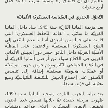
عالميّا) أي أنّ الانفاق زاد بنسبة تقارب 101% خلال
أربع سنوات.
التّحوّل الجذري في السّياسة العسكريّة الألمانيّة
بعد هزيمة ألمانيا النّازيّة سنة 1945 ساد داخل ألمانيا
الغربيّة ما سمّي بـ “ثقافة التّحفّظ العسكري” التي
قامت على جملة من المبادئ أساسا عدم السّعي إلى
القوّة العسكريّة المستقلّة والاعتماد على المظلّة
الأمنيّة الغربيّة داخل النّاتو، حصر دور الجيش الألماني
الغربي في الدّفاع سواء عن أراضي ألمانيا الغربيّة أو
في الدّفاع الجماعي للنّاتو وعدم خوض حروب توسّعيّة
أو عمليّات هجوميّة مستقلّة إضافة إلى تنصيص
الدّستور على إخضاع الجيش للسّلطة السّياسيّة ومنع
تحوّله إلى قوّة مستقلّة.
بعد نهاية الحرب الباردة وتوحيد ألمانيا سنة 1990،
ظهرت مرحلة جديدة تمّ خلالها تقليص عدد الجنود،
تخفيض الانفاق العسكري، إغلاق قواعد ومنشآت