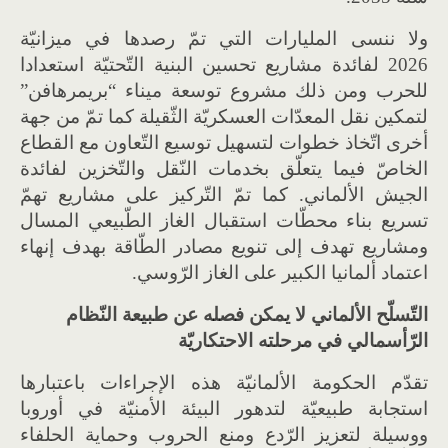
ولا ننسى المليارات التي تمّ رصدها في ميزانيّة
2026 لفائدة مشاريع تحسين البنية التّحتيّة استعدادا
للحرب ومن ذلك مشروع توسعة ميناء “بريمرهافن”
لتمكين نقل المعدّات العسكريّة الثّقيلة كما تمّ من جهة
أخرى اتّخاذ خطوات لتسهيل توسيع التّعاون مع القطاع
الخاصّ فيما يتعلّق بخدمات النّقل والتّخزين لفائدة
الجيش الألماني. كما تمّ التّركيز على مشاريع تهمّ
تسريع بناء محطّات استقبال الغاز الطّبيعي المسال
ومشاريع تهدف إلى تنويع مصادر الطّاقة بهدف إنهاء
اعتماد ألمانيا الكبير على الغاز الرّوسي.
التّسلّح الألماني لا يمكن فصله عن طبيعة النّظام
الرّأسمالي في مرحلته الاحتكاريّة
تقدّم الحكومة الألمانيّة هذه الإجراءات باعتبارها
استجابة طبيعيّة لتدهور البيئة الأمنيّة في أوروبا
ووسيلة لتعزيز الرّدع ومنع الحروب وحماية الحلفاء