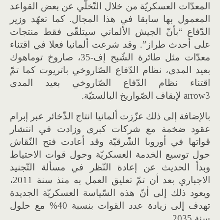
المعدّات العسكريّة من خلال التّخلّي عن بعض القواعد
المعمول بها سابقا في هذا المجال. كما تعهّد وزير
الدّفاع “بأنّ الجيش الألماني سيتلقّى فقط منتجات
على أحدث طراز”. وقد شرعت ألمانيا فعلا في اقتناء
معدّات مثل طائرة الشّبح إف-35، صاروخ توماهوك
بعيد المدى، نظام الدّفاع الصّاروخي باتريوت كما تمّ
اقتناء نظام الدّفاع الصّاروخي بعيد المدى
arrow3 لإيقاف الصّواريخ البالستيّة.
بالإضافة إلى ذلك عزّزت ألمانيا انتاج الذّخائر عبر إبرام
عقود ضخمة مع شركات كبرى وزادت في انتشار
قواتها في أوروبا الشّرقيّة وقد أعادت فتح النّقاش
حول توسيع الخدمة العسكريّة وحول قوات الاحتياط
وبدأ الحديث عن إعادة النّظر في مسألة التّجنيد
الاجباري بعد أن تمّ تعليق العمل به منذ سنة 2011،
ويعود ذلك إلى أنّ هذه السّياسة العسكريّة الجديدة
تهدف إلى زيادة عدد القوات بنسبة 40% مع حلول
سنة 2035.