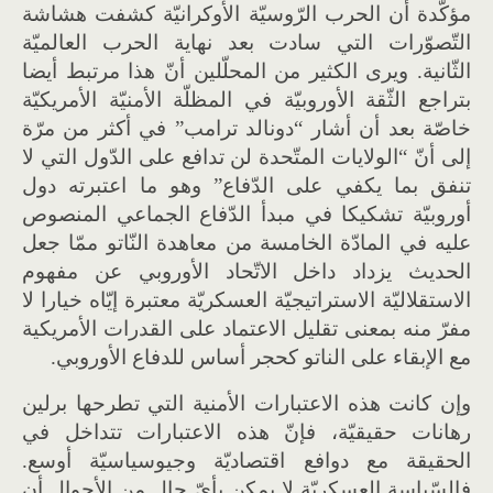
مؤكّدة أن الحرب الرّوسيّة الأوكرانيّة كشفت هشاشة
التّصوّرات التي سادت بعد نهاية الحرب العالميّة
الثّانية. ويرى الكثير من المحلّلين أنّ هذا مرتبط أيضا
بتراجع الثّقة الأوروبيّة في المظلّة الأمنيّة الأمريكيّة
خاصّة بعد أن أشار “دونالد ترامب” في أكثر من مرّة
إلى أنّ “الولايات المتّحدة لن تدافع على الدّول التي لا
تنفق بما يكفي على الدّفاع” وهو ما اعتبرته دول
أوروبيّة تشكيكا في مبدأ الدّفاع الجماعي المنصوص
عليه في المادّة الخامسة من معاهدة النّاتو ممّا جعل
الحديث يزداد داخل الاتّحاد الأوروبي عن مفهوم
الاستقلاليّة الاستراتيجيّة العسكريّة معتبرة إيّاه خيارا لا
مفرّ منه بمعنى تقليل الاعتماد على القدرات الأمريكية
مع الإبقاء على الناتو كحجر أساس للدفاع الأوروبي.
وإن كانت هذه الاعتبارات الأمنية التي تطرحها برلين
رهانات حقيقيّة، فإنّ هذه الاعتبارات تتداخل في
الحقيقة مع دوافع اقتصاديّة وجيوسياسيّة أوسع.
فالسّياسة العسكريّة لا يمكن بأيّ حال من الأحوال أن