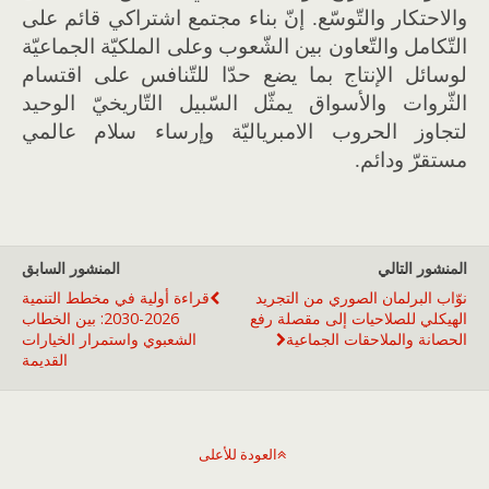
والاحتكار والتّوسّع. إنّ بناء مجتمع اشتراكي قائم على
التّكامل والتّعاون بين الشّعوب وعلى الملكيّة الجماعيّة
لوسائل الإنتاج بما يضع حدّا للتّنافس على اقتسام
الثّروات والأسواق يمثّل السّبيل التّاريخيّ الوحيد
لتجاوز الحروب الامبرياليّة وإرساء سلام عالمي
مستقرّ ودائم.
المنشور التالي
المنشور السابق
نوّاب البرلمان الصوري من التجريد
قراءة أولية في مخطط التنمية
الهيكلي للصلاحيات إلى مقصلة رفع
2026-2030: بين الخطاب
الحصانة والملاحقات الجماعية
الشعبوي واستمرار الخيارات
القديمة
العودة للأعلى