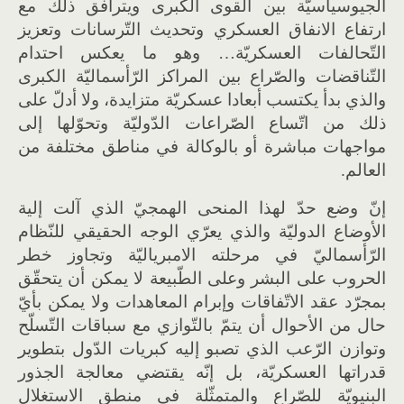
الجيوسياسيّة بين القوى الكبرى ويترافق ذلك مع
ارتفاع الانفاق العسكري وتحديث التّرسانات وتعزيز
التّحالفات العسكريّة… وهو ما يعكس احتدام
التّناقضات والصّراع بين المراكز الرّأسماليّة الكبرى
والذي بدأ يكتسب أبعادا عسكريّة متزايدة، ولا أدلّ على
ذلك من اتّساع الصّراعات الدّوليّة وتحوّلها إلى
مواجهات مباشرة أو بالوكالة في مناطق مختلفة من
العالم.
إنّ وضع حدّ لهذا المنحى الهمجيّ الذي آلت إلية
الأوضاع الدوليّة والذي يعرّي الوجه الحقيقي للنّظام
الرّأسماليّ في مرحلته الامبرياليّة وتجاوز خطر
الحروب على البشر وعلى الطّبيعة لا يمكن أن يتحقّق
بمجرّد عقد الاتّفاقات وإبرام المعاهدات ولا يمكن بأيّ
حال من الأحوال أن يتمّ بالتّوازي مع سباقات التّسلّح
وتوازن الرّعب الذي تصبو إليه كبريات الدّول بتطوير
قدراتها العسكريّة، بل إنّه يقتضي معالجة الجذور
البنيويّة للصّراع والمتمثّلة في منطق الاستغلال