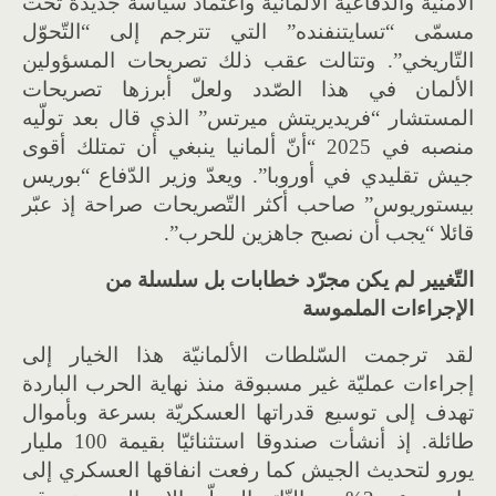
الأمنيّة والدّفاعيّة الألمانيّة واعتماد سياسة جديدة تحت
مسمّى “تسايتنفنده” التي تترجم إلى “التّحوّل
التّاريخي”. وتتالت عقب ذلك تصريحات المسؤولين
الألمان في هذا الصّدد ولعلّ أبرزها تصريحات
المستشار “فريديريتش ميرتس” الذي قال بعد تولّيه
منصبه في 2025 “أنّ ألمانيا ينبغي أن تمتلك أقوى
جيش تقليدي في أوروبا”. ويعدّ وزير الدّفاع “بوريس
بيستوريوس” صاحب أكثر التّصريحات صراحة إذ عبّر
قائلا “يجب أن نصبح جاهزين للحرب”.
التّغيير لم يكن مجرّد خطابات بل سلسلة من
الإجراءات الملموسة
لقد ترجمت السّلطات الألمانيّة هذا الخيار إلى
إجراءات عمليّة غير مسبوقة منذ نهاية الحرب الباردة
تهدف إلى توسيع قدراتها العسكريّة بسرعة وبأموال
طائلة. إذ أنشأت صندوقا استثنائيّا بقيمة 100 مليار
يورو لتحديث الجيش كما رفعت انفاقها العسكري إلى