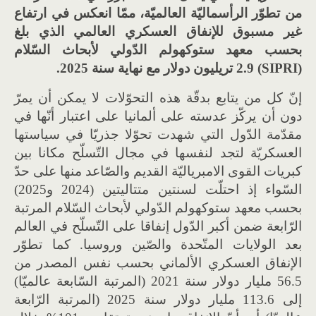
من تطوّر الرأسماليّة العالميّة، ممّا انعكس في ارتفاع
غير مسبوق للإنفاق العسكري العالمي الذي بلغ
بحسب معهد ستوكهولم الدّولي لأبحاث السّلام
(SIPRI) 2.9 تريليون دولار مع نهاية سنة 2025.
إنّ كل من يتابع بدقّة هذه التحوّلات لا يمكن أن يمرّ
دون أن يركّز عدسته على ألمانيا على اعتبار أنّها في
مقدّمة الدّول التي شهدت تحوّلا جذريّا في سياستها
العسكريّة لتجد لنفسها في مجال التّسلّح مكانا بين
كبريات القوى الامبرياليّة القديم والصّاعد منها على حدّ
السّواء إذ احتلّت لسنتين متتاليتين (2024 و2025)
بحسب معهد ستوكهولم الدّولي لأبحاث السّلام المرتبة
الرّابعة ضمن أكبر الدّول إنفاقا على التّسلّح في العالم
بعد الولايات المتّحدة والصّين وروسيا. كما تطوّر
الإنفاق العسكري الألماني بحسب نفس المصدر من
56.5 مليار دولار سنة 2021 (المرتبة السّابعة عالميّا)
إلى 113.6 مليار دولار سنة 2025 (المرتبة الرّابعة