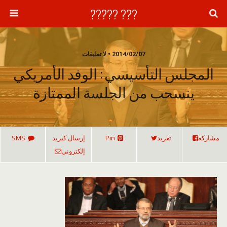
??? ?????
2014/02/07 • لا تعليقات
المجلس التأسيسي : الوفد الأمريكي
ينسحب من الجلسة الممتازة
مشاركة
تغريد
Pin
إرسال كبريد
SMS
إلكتروني