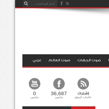
صوت الجهات
صوت العالم
عربي
0
36,687
إشترك
خلاصات الموقع
متابعون
متابعون