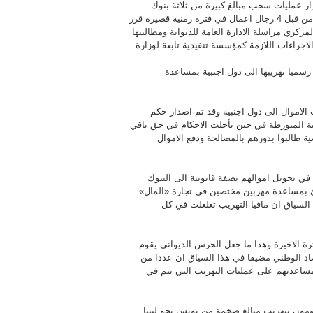
ار عمليات سحب مبالغ كبيرة من ثلاثة بنوك
وطنية من قبل 4 رجال اعمال في فترة زمنية قصيرة قرر
لمركزي مراسلة الادارة العامة للديوانة ومطالبتها
الاجراءات اللازمة كمؤسسة تنفيذية تابعة لوزارة
رسميا تهريبها الى دول اجنبية بمساعدة
ن في عمليات تهريب الاموال الى دول اجنبية وقد تم اصدار حكم
ت البنكية المتورطة في حين تأجلت الاحكام في حق باقي
 طالبوا بدورهم بالمصالحة ودفع الاموال
ي تحويل اموالهم بصفة قانونية الى البنوك
نئ بمساعدة مهربين مختصين في تجارة «المال»
 مضيفا في هذا السياق ان مافيا التهريب تغلغلت في كل
رة الاخيرة وهذا ما جعل الحرس الديواني يقوم
صاد الوطني مضيفا في هذا السياق ان عددا من
ساعدتهم على عمليات التهريب التي تتم في
ومون بتهريب مبالغ ضخمة من تونس نحو ليبيا