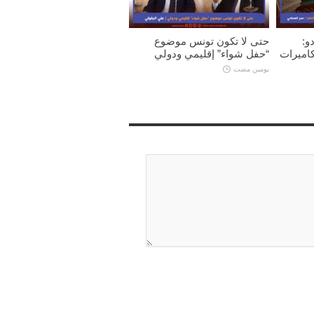
و:
حتى لا تكون تونس موضوع
كاميرات
“حفل شواء” إقليمي ودولي
يومين مضت