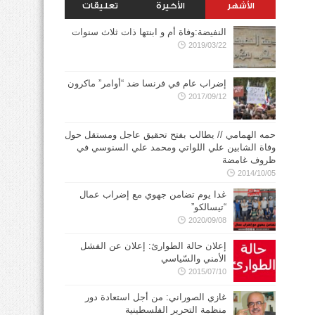
الأشهر
الأخيرة
تعليقات
النفيضة:وفاة أم و ابنتها ذات ثلاث سنوات
2019/03/22
إضراب عام في فرنسا ضد “أوامر” ماكرون
2017/09/12
حمه الهمامي // يطالب بفتح تحقيق عاجل ومستقل حول
وفاة الشابين علي اللواتي ومحمد علي السنوسي في
ظروف غامضة
2014/10/05
غدا يوم تضامن جهوي مع إضراب عمال
“تيسالكو”
2020/09/08
إعلان حالة الطوارئ: إعلان عن الفشل
الأمني والسّياسي
2015/07/10
غازي الصوراني: من أجل استعادة دور
منظمة التحرير الفلسطينية