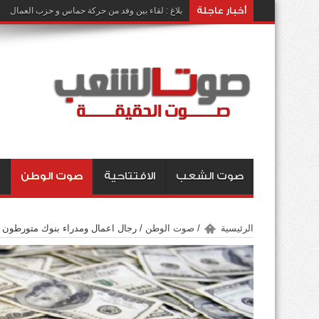
أخبار عاجلة
بلاغ : لقاء بين وفد من حركة حماس و حزب العمال
صوت الشعب
الافتتاحية
صوت الوطن
الرئيسية
/
صوت الوطن
/
رجال اعمال ومدراء بنوك متورطون ف