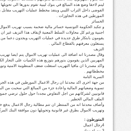
ليتم لاحقا وضع هذه المبالغ في بنوك ليبية تقوم بدورها الى تحويلها
الفوضى داخل التراب الليبي وينفذ مخطط عمليات التهريب مقابل مر
المورطين في هذه التجاوزات .
الخسائر
و تتكبد الحكومة التونسية خسائر مالية ضخمة بسبب تهريب الاموال 
اجنبية ورغم كل محاولات السلط المعنية لإيقاف هذا النزيف غير ان
يقومون بابتكار طرق جديدة في عمليات التهريب ويجدون دعما من
يستغلون معرفتهم بالقطاع المالي .
النزيف
وقال مصدرنا انه اضافة الى عمليات تهريب الاموال يتم ايضا تهريب
المهربين الذين يقومون بدورهم بتوزيع هذه الكميات على التجار ا
واكد مصدرنا ان مافيا التهريب استغلت ضعف المنظومة الامنية وتو
مخططاتهم .
السرية التامة
من جهة اخرى اكد محدثنا ان رجال الاعمال المورطين في هذه الجرا
تسوية وضعياتهم المالية واعادة جزء من المبالغ التي سحبت من البن
قانونيين لشركاتهم من اجل التفاوض مجددا حول حلول ترضي جمي
الملف المالي الخطير .
وأضاف محدثنا انه من المنتظر ان تتم مطالبة رجال الاعمال بدفع خ
وتهريب الاموال بطرق غير قانونية وتحويلها دون موافقة البنك المر
المتورطون :
4رجال اعمال
3 مدراء بنوك