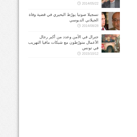
2014/05/22
تسجيلا صوتيا يورّط البحيري في قضية وفاة
الجيلاني الدبوسي
2014/08/28
جنرال في الأمن وعدد من أكبر رجال
الأعمال متورّطون مع شبكات مافيا التهريب
في تونس
2015/10/12