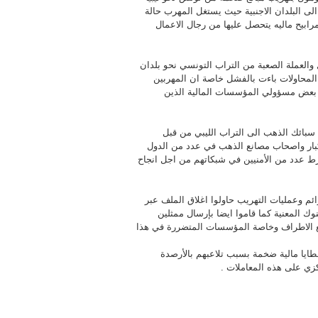
 الى البلدان الاجنبية حيث يستغل المهرب حالة
ابيح ماليه يتحصل عليها من رجال الاعمال
والعملة الصعبة من التراب التونسي نحو بلدان
 المحاولات باءت بالفشل خاصة ان المهربين
 بعض مسؤولي المؤسسات المالية الذين
 سبائك الذهب الى التراب الليبي من قبل
لكبار واصحاب مصانع الذهب في عدد من الدول
رط عدد من الأمنيين في شبكاتهم من اجل انجاح
ئم وعمليات التهريب حاولوا اغلاق الملف عبر
وك المعنية كما قاموا ايضا بإرسال ممثلين
ع الاطراف وخاصة المؤسسات المتضررة في هذا
طايا مالية ضخمة بسبب تلاعبهم بالأرصدة
كزي على هذه المعاملات .