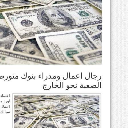
رجال اعمال ومدراء بنوك متورط
الصعبة نحو الخارج
اعتماد
اورد م
اعمال 
سبائك 