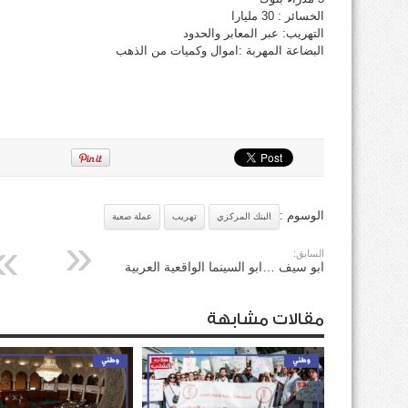
الخسائر : 30 مليارا
التهريب: عبر المعابر والحدود
البضاعة المهربة :اموال وكميات من الذهب
الوسوم :
البنك المركزي
تهريب
عملة صعبة
السابق:
ابو سيف …ابو السينما الواقعية العربية
مقالات مشابهة