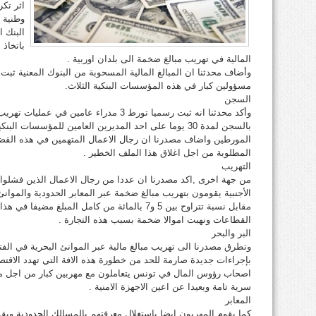
اثر تكر
البنك ا
باتخاذ 
المالية في تهريب مبالغ ضخمة الى بلدان اوربية .
وأضاف محدثنا ان المبالغ المالية المسحوبة من البنوك المعنية ثبت 
مسؤولين كبار في هذه المؤسسات البنكية الثلاث.
السجن
وأكد محدثنا انه ثبت رسميا تورط 3 مدراء عامي
بالسجن لمدة 30 يوما على احد المديرين العامين للمؤسسا
المورطين واضاف مصدرنا ان رجال الاعمال المتهمين في هذه القضية
المطلوبة من اجل اغلاق هذا الملف الخطير .
التهريب
من جهة اخرى ,اكد مصدرنا ان عددا من رجال الاعمال الذين فشلوا ف
الأجنبية يقومون بتهريب مبالغ ضخمة عبر المعابر الحدودية والموا
مقابل نسبة تتراوح بين 5 و7 بالمائة من كامل المبلغ
القطاعات ونهبت اموالا ضخمة بسبب هذه التجارة .
البر والبحر
وتطرق مصدرنا الى تهريب مبالغ مالية عبر الموانئ البحرية في الفت
بإجراءات جديدة صارمة للحد من خطورة هذه الافة التي تهدد الاقت
اصحاب رؤوس المال في تونس يتعاملون مع مهربين كبار من اجل م
سرية تامة وبعيدا عن اعين الاجهزة الامنية .
المعابر
كما يقوم المهربون ايضا باستغلال معرفتهم بالمسالك الحدودية ويق