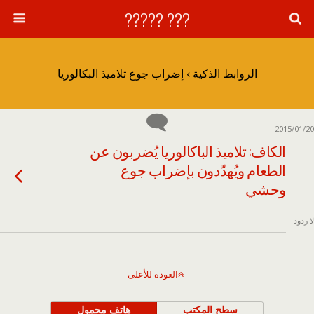
??? ?????
الروابط الذكية › إضراب جوع تلاميذ البكالوريا
2015/01/20
الكاف: تلاميذ الباكالوريا يُضربون عن
الطعام ويُهدّدون بإضراب جوع
وحشي
لا ردود
العودة للأعلى
سطح المكتب
هاتف محمول