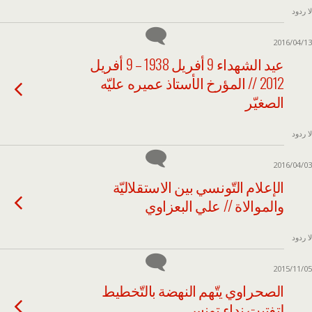
لا ردود
2016/04/13
عيد الشهداء 9 أفريل 1938 – 9 أفريل
2012 // المؤرخ الأستاذ عميره عليّه
الصغيّر
لا ردود
2016/04/03
الإعلام التّونسي بين الاستقلاليّة
والموالاة // علي البعزاوي
لا ردود
2015/11/05
الصحراوي يتّهم النهضة بالتّخطيط
لتفتيت نداء تونس