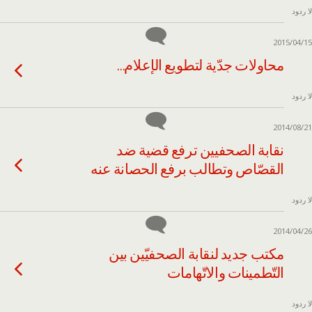
لا ردود
2015/04/15
محاولات جدّية لتطويع الإعلام…
لا ردود
2014/08/21
نقابة الصحفيين ترفع قضية ضد
القصّاص وتطالب برفع الحصانة عنه
لا ردود
2014/04/26
مكتب جديد لنقابة الصحفيّين بين
التّطمينات والاتّهامات
لا ردود