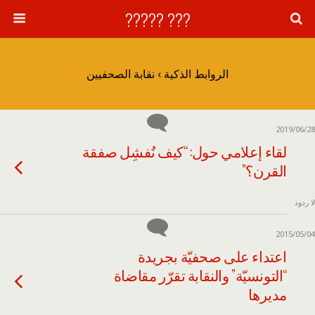
??? ?????
الروابط الذكية › نقابة الصحفيين
2019/06/28
لقاء إعلامي حول: “كيف نُفشِل صفقة
القرن؟”
لا ردود
2015/05/04
اعتداء على صحفيّة بجريدة
“التونسيّة” والنقابة تقرّر مقاضاة
مديرها