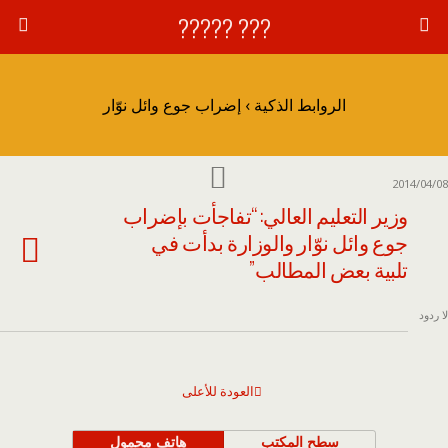
??? ?????
الروابط الذكية › إضراب جوع وائل نوّار
2014/04/08
وزير التعليم العالي: “تفاجأت بإضراب
جوع وائل نوّار والوزارة بدأت في
تلبية بعض المطالب”
لا ردود
العودة للأعلى
سطح المكتب
هاتف محمول