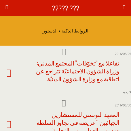
??? ?????
الروابط الذكية › الدستور
2016/08/25
تفاعلا مع “تخوّفات” المجتمع المدني:
وزراة الشؤون الاجتماعيّة تتراجع عن
اتفاقية مع وزارة الشؤون الدينيّة
لا ردود
2016/06/30
المعهد التونسي للمستشارين
الجبائيين: “عريضة في تجاوز السلطة
ضد وزير العدل ووزير التجارة”