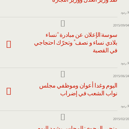
لا ردود
2015/09/04
سوسة:الإعلان عن مبادرة “نساء
بلادي نساء و نصف” وتحرّك احتجاجي
في القصبة
لا ردود
2015/06/24
اليوم وغدا أعوان وموظفي مجلس
نواب الشعب في إضراب
لا ردود
2015/02/20
منجي الرحوي: المجلس يشهد اليوم