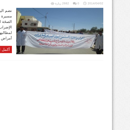
2014/04/02
0
2682 زيارة
نضم الي
مسيرة اح
الصحَة 
الإضراب
لمطالبه
أمراض ال
أكمل ا