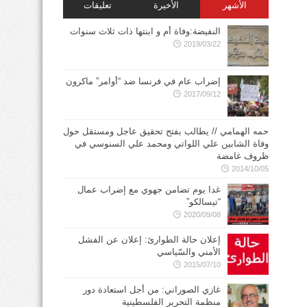
الأشهر
الأخيرة
تعليقات
النفيضة:وفاة أم و ابنتها ذات ثلاث سنوات
2019/03/22
إضراب عام في فرنسا ضد “أوامر” ماكرون
2017/09/12
حمه الهمامي // يطالب بفتح تحقيق عاجل ومستقل حول
وفاة الشابين علي اللواتي ومحمد علي السنوسي في
ظروف غامضة
2014/10/05
غدا يوم تضامن جهوي مع إضراب عمال
“تيسالكو”
2020/09/08
إعلان حالة الطوارئ: إعلان عن الفشل
الأمني والسّياسي
2015/07/10
غازي الصوراني: من أجل استعادة دور
منظمة التحرير الفلسطينية