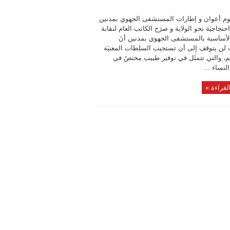
وم أعوان و إطارات المستشفى الجهوي بمدنين
تجاجيَة نحو الولاية و صرَح الكاتب العام لنقابة
الأساسية بالمستشفى الجهوي بمدنين أنَ
 لن يتوقف إلى أن تستجيب السلطات المعنيَة
م، والتي تتمثَل في توفير طبيب مختصً في
نساء ...
لقراءة »