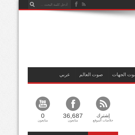
ت الجهات
صوت العالم
عربي
0
36,687
إشترك
خلاصات الموقع
متابعون
متابعون