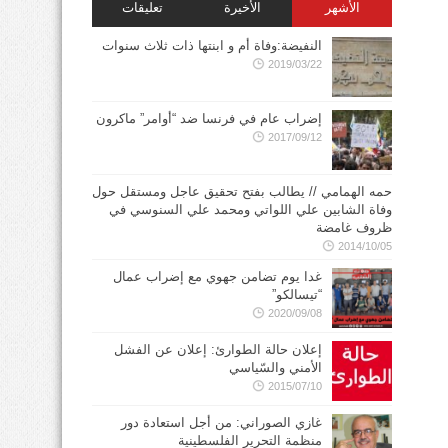
الأشهر
الأخيرة
تعليقات
النفيضة:وفاة أم و ابنتها ذات ثلاث سنوات
2019/03/22
إضراب عام في فرنسا ضد “أوامر” ماكرون
2017/09/12
حمه الهمامي // يطالب بفتح تحقيق عاجل ومستقل حول
وفاة الشابين علي اللواتي ومحمد علي السنوسي في
ظروف غامضة
2014/10/05
غدا يوم تضامن جهوي مع إضراب عمال
“تيسالكو”
2020/09/08
إعلان حالة الطوارئ: إعلان عن الفشل
الأمني والسّياسي
2015/07/10
غازي الصوراني: من أجل استعادة دور
منظمة التحرير الفلسطينية