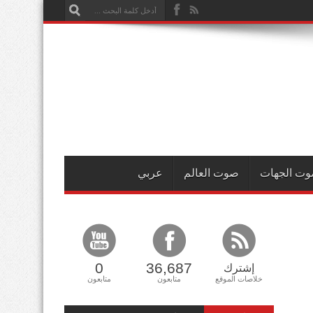
ت الجهات
صوت العالم
عربي
0
36,687
إشترك
خلاصات الموقع
متابعون
متابعون