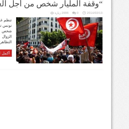
“وقفة المليار شخص من أجل الع
2014/02/13
0
2886 زيارة
تنظم غد
تونس تظ
شخص من 
الزوال 
التظاهر
أكمل ا