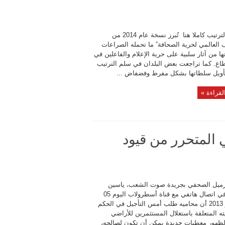
لتنزيل الترتيب كاملا هنا تُبرز نسخة عام 2014 من
ف العالمي لحرية الصحافة” ما تحمله الصراعات
ا من آثار سلبية على حرية الإعلام والفاعلين في
طاع. كما تراجعت بعض البلدان في سلم الترتيب
ويل سلطاتها بشكل مفرط وفضفاض ...
لقراءة »
 المتحرر من قيود
ميل الصحفي بجريدة صوت الشعب، ياسين
النابلي في اتصال هاتفي مع قناة أسطرولاب اليوم 05
ديسمبر 2013 أن محاميه طلب أمس التأجيل في الحكم
ه المتعلقة باستغلال المستثمرين للأراضي
 لظهور معطيات جديدة يمكن أن تكون لصالحه،