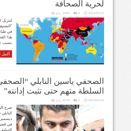
لحرية الصحافة
2014/02/12
0
3486 زيارة
“التصني
في طياته
هذا الق
بسبب تأ
أكمل ا
الصحفي ياسين النابلي “الصحفي
السلطة متهم حتى تثبت إدانته”
2014/01/31
0
4039 زيارة
صرح الز
في قضيت
الدولية