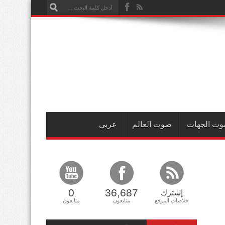
ت الجهات
صوت العالم
عربي
0
36,687
إشترك
خلاصات الموقع
متابعون
متابعون