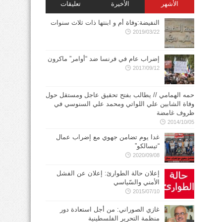
الأشهر
الأخيرة
تعليقات
النفيضة:وفاة أم و ابنتها ذات ثلاث سنوات
2019/03/22
إضراب عام في فرنسا ضد “أوامر” ماكرون
2017/09/12
حمه الهمامي // يطالب بفتح تحقيق عاجل ومستقل حول
وفاة الشابين علي اللواتي ومحمد علي السنوسي في
ظروف غامضة
2014/10/05
غدا يوم تضامن جهوي مع إضراب عمال
“تيسالكو”
2020/09/08
إعلان حالة الطوارئ: إعلان عن الفشل
الأمني والسّياسي
2015/07/10
غازي الصوراني: من أجل استعادة دور
منظمة التحرير الفلسطينية