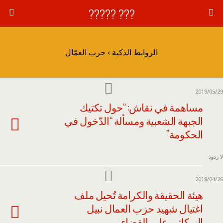
??? ?????
الروابط الذكية › حزب العمّال
2019/05/29
مساهمة في نقاش: “حول تكتيك
الجبهة الشعبية ومسألة “الدّخول في
الحكومة”
لا ردود
2018/04/26
هيئة الحقيقة والكرامة تُحيل ملف
اغتيال شهيد حزب العمال نبيل
البركاتي على القضاء