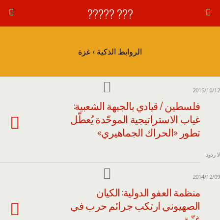
??? ?????
الروابط الذكية › غزة
2015/10/12
فلسطين / قيادي بالجبهة الشعبية:
غياب الاستراتيجية الموحّدة يُعطّل
تطور «الحراك الجماهيري»
لا ردود
2014/12/09
منظمة العفو الدولية: الكيان
الصهيوني ارتكب جرائم حرب في
غزّة