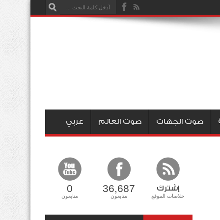
صوت الجهات
صوت العالم
عربي
0
36,687
إشترك
خلاصات الموقع
متابعون
متابعون