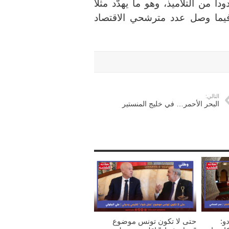
 من التلاميذ، وهو ما يهدّد مثلا
لانقراض (8224 مترشحا) فيما وصل عدد مترشحي الاقتصاد
التالي:
البحر الأحمر… في خليج المنستير
و:
حتى لا تكون تونس موضوع