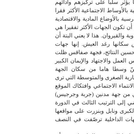
يؤثّر سلبا على تركيزهم وأدائهم
 بالأوساط الاجتماعية الأكثر فقرا
سية بالأوضاع المادية والاقتصادية
 أن تكون الجهات الأكثر تفقيرا هي
 والقيروان. هذا لا يعني البتة أن
 سكانها رغد العيش. إنها جهات
حسين النتائج، فجهة صفاقس ظلت
 العمل والاجتهاد والإيمان الكبير
سّ وسطا هاما من سكان الجهة
جارية الصغرى والمتوسطة التي ترى
نتماء الاجتماعي وافتكاك الموقع
ي من جهة مدنين (جربة وجرجيس)
ي إلى الترتيب الثالث في الدورة
برى ونابل وبنزرت على مواقعها
هات الداخلية ترصّفت في النصف