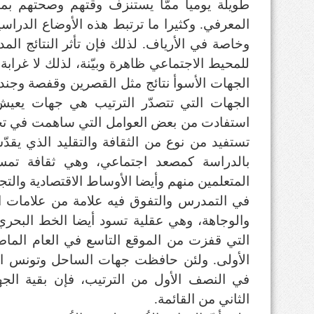
طويلة يوميا ممّا يستنزف وقتهم وصحتهم بما 
المعرفي. وكثيرا ما ترتبط هذه الأوضاع الدراسية
وخاصة في الأرياف. لذلك فإن تأثر النتائج المدر
للمحيط الاجتماعي ظاهرة وبيّنة، لذلك لا غرابة
الجهات الأسوأ نتائج مثل القصرين وقفصة وجندوبة
الجهات التي تتصدّر الترتيب هي جهات يعيش
استفادت من بعض العوامل التي ساهمت في ت
تستفيد من نوع من الثقافة والتقليد الذي يقدّس
بالدراسة كمصعد اجتماعي، وهي ثقافة تم
المتعلمين منهم وأيضا الأوساط الاقتصادية والت
في التمدرس والتفوق فيه علامة من علامات الا
والوجاهة، وهي عقلية تسود أيضا الخط البحر
التي قفزت من الموقع التاسع في العام الماض
الأولى. ولئن حافظت جهات الساحل وتونس الك
في النصف الأول من الترتيب، فإن بقية الج
الثاني من القائمة.