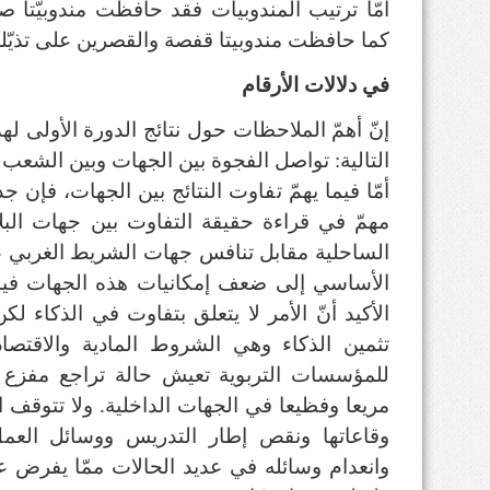
كما حافظت مندوبيتا قفصة والقصرين على تذيّله
في دلالات الأرقام
إنّ أهمّ الملاحظات حول نتائج الدورة الأولى ل
التالية: تواصل الفجوة بين الجهات وبين الشعب 
أمّا فيما يهمّ تفاوت النتائج بين الجهات، فإن
مهمّ في قراءة حقيقة التفاوت بين جهات الب
الساحلية مقابل تنافس جهات الشريط الغربي ع
الأساسي إلى ضعف إمكانيات هذه الجهات فيما
الأكيد أنّ الأمر لا يتعلق بتفاوت في الذكاء
تثمين الذكاء وهي الشروط المادية والاقتصادي
للمؤسسات التربوية تعيش حالة تراجع مفزع 
مريعا وفظيعا في الجهات الداخلية. ولا تتوقف ا
وقاعاتها ونقص إطار التدريس ووسائل الع
وانعدام وسائله في عديد الحالات ممّا يفرض ع