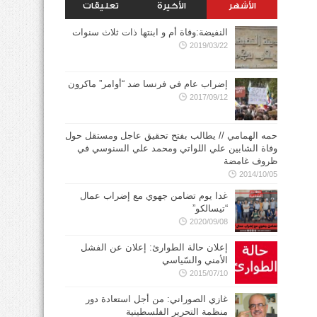
الأشهر
الأخيرة
تعليقات
النفيضة:وفاة أم و ابنتها ذات ثلاث سنوات
2019/03/22
إضراب عام في فرنسا ضد “أوامر” ماكرون
2017/09/12
حمه الهمامي // يطالب بفتح تحقيق عاجل ومستقل حول
وفاة الشابين علي اللواتي ومحمد علي السنوسي في
ظروف غامضة
2014/10/05
غدا يوم تضامن جهوي مع إضراب عمال
“تيسالكو”
2020/09/08
إعلان حالة الطوارئ: إعلان عن الفشل
الأمني والسّياسي
2015/07/10
غازي الصوراني: من أجل استعادة دور
منظمة التحرير الفلسطينية