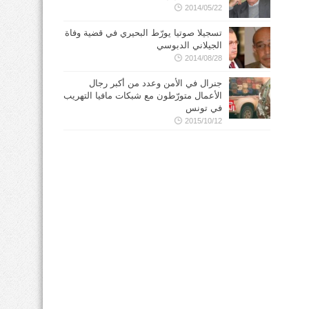
2014/05/22
تسجيلا صوتيا يورّط البحيري في قضية وفاة
الجيلاني الدبوسي
2014/08/28
جنرال في الأمن وعدد من أكبر رجال
الأعمال متورّطون مع شبكات مافيا التهريب
في تونس
2015/10/12