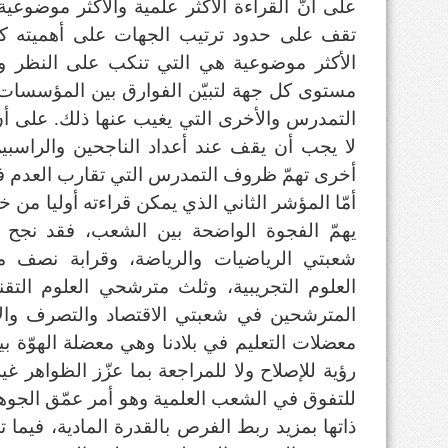
على أنّ القراءة الأكثر علمية والأكثر موضوعية
تقف على حدود ترتيب الجهات على أهميته كمؤ
الأكثر موضوعية هي التي تنكب على النظر 
مستوى كل جهة لتبيّن الفوارق بين المؤسسات 
التمدرس والأخرى التي يغيب عنها ذلك. على أنّ
لا يجب أن يقف عند أعداد الناجحين والراس
أخرى تهمّ ظروف التمدرس التي تقارب العدم 
أمّا المؤشر الثاني الذي يمكن قراءته أوليا من 
يهمّ الفجوة الواضحة بين الشعب، فقد نجح ت
شعبتي الرياضيات والرياضة، وقرابة نصف م
العلوم التجريبية، وثلث مترشحي العلوم التقن
المترشحين في شعبتي الاقتصاد والتصرف والآ
معضلات التعليم في بلادنا وهي معضلة الهوّة 
رؤية للإصلاح ولا للمراجعة بما عزّز الظواهر غ
للتفوق في الشعب العلمية وهو أمر عمّق الجوه
ذاتها بمزيد ربط الفرص بالقدرة المادية، فيما تت