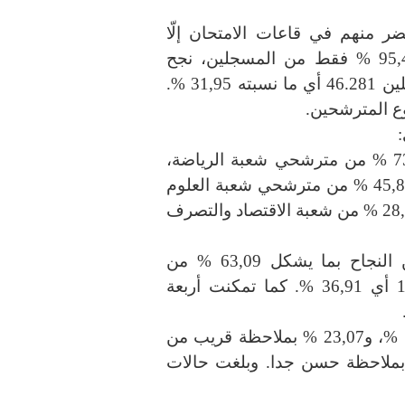
 151.779 تلميذ ولم يحضر منهم في قاعات الامتحان إلّا
144.863، أي أنه لم يجر الاختبارات سوى 95,44 % فقط من المسجلين، نجح
53.721 أي ما نسبته 37,08 %، وبلغ عدد المؤجَّلين 46.281 أي ما نسبته 31,95 %.
74,93 % من مترشحي شعبة الرياضيات، 73,33 % من مترشحي شعبة الرياضة،
48,47 % من مترشحي شعبة علوم الإعلامية، 45,83 % من مترشحي شعبة العلوم
التجريبية، 35,02 % من شعبة العلوم التقنية، 28,95 % من شعبة الاقتصاد والتصرف
ومن جملة الناجحين تمكنت 33.890 فتاة من النجاح بما يشكل 63,09 % من
مجموع الناجحين، فيما بلغ عدد الذكور 19.831 أي 36,91 %. كما تمكنت أربعة
وقد حاز على الشهادة بملاحظة متوسط 55,51 %، و23,07 % بملاحظة قريب من
و13,13 % بملاحظة حسن، و8,29 % بملاحظة حسن جدا. وبلغت حالات