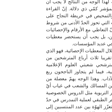
 لهذا الوجه من النتائج لا يجب أن
شر كمّي ذي دلالة. إنّ القراءة
والتمحيص في خريطة النجاح على
التي تحوز الحدّ الأدنى من شروط
 التعاطي مع الأرقام والإحصائيات
بين، بل يجب أن يستحضر معطيات
في عديد المؤسسات.
خلال المعطيات الإحصائية، فهو الذي
قريبا ثلاث أرباع المترشحين من
ترشحي شعبتي العلوم الإعلامية
ية، فيما لم يتجاوز الناجحون ربع
داب. وهذا الوجه يهمّ معضلة من
بين المسالك والشعب في غياب أيّ
ير التربوية مثل الدروس الخصوصية
ر الطبقي لعملية التمدرس في حدّ
عزّز الهوّة بين عدد المنتسبين إلى