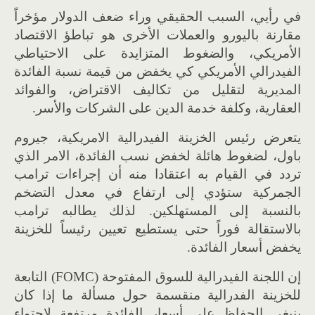
في رأيي، السبب الحقيقي وراء ضعف الدولار مؤخراً
مقارنة باليورو والعملات الأخرى هو تباطؤ الاقتصاد
الأمريكي، والضغوط المتزايدة على الاحتياطي
الفيدرالي الأمريكي كي يخفض من قيمة نسبة الفائدة
المديرية لتقليل من تكاليف الاقتراض، والفوائد
العقارية، وكلفة خدمة الدين على الشركات والأسر.
يتعرض رئيس الخزينة الفيدرالية الامريكية، جيروم
باول، لضغوط هائلة لخفض نسب الفائدة، الامر الذي
تردد في القيام به اعتقادا منه أن إجراءات ترامب
الجمركية ستؤدي إلى ارتفاع في معدل التضخم
بالنسبة إلى المستهلكين. لذلك يطالبه ترامب
بالاستقالة فوراً حتى يستطيع تعيين رئيساً للخزينة
يخفض أسعار الفائدة.
إن اللجنة الفيدرالية للسوق المفتوحة (FOMC) التابعة
للخزينة الفدرالية منقسمة حول مسألة ما إذا كان
ينبغي الحفاظ على أسعار الفائدة مرتفعة لاحتواء