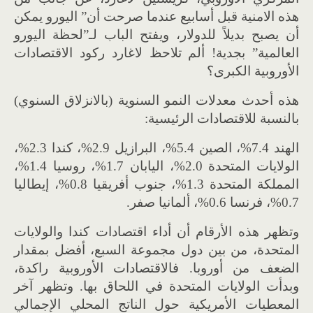
هذه الامنية قبل أسابيع عندما صرحت أن” اليورو يمكن
أن يصبح بديلاً للدولار، ويفتح الباب لـ”لحظة اليورو
العالمية” بجدية! ألم تلاحظ لاغارد ركود الاقتصادات
الأوروبية الكبرى؟
هذه أحدث معدلات النمو السنوية (بالانزلاق السنوي)
بالنسبة للاقتصادات الرئيسية:
الهند 7.4%، الصين 5.4%، البرازيل 2.9%، كندا 2.3%،
الولايات المتحدة 2.0%، اليابان 1.7%، روسيا 1.4%،
المملكة المتحدة 1.3%، جنوب أفريقيا 0.8%، إيطاليا
0.7%، فرنسا 0.6%، ألمانيا صفر.
وتظهر هذه الأرقام أن أداء اقتصادات كندا والولايات
المتحدة، من بين دول مجموعة السبع، أفضل بمقدار
الضعف من أوروبا. فالاقتصادات الأوروبية راكدة،
وبدأت الولايات المتحدة في اللحاق بها. وتظهر آخر
المعطيات الأمريكية حول الناتج المحلي الإجمالي