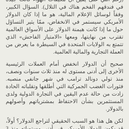
في فندقهم الفخم هناك في التلال). السؤال الكبير،
وفقاً لوسائل الإعلام المالية، هو ما إذا كان الدولار
الأمريكي سيستمر في الانخفاض، ممّا يثير التساؤل
حول ما إذا كانت هيمنة الدولار على الأسواق العالمية
تقترب من نهايتها، ومعها «الامتياز الفاحش» الذي
تتمتع به الولايات المتحدة في السيطرة ما يعرض من
العملة التجارية والمالية العالمية.
صحيح أن الدولار انخفض أمام العملات الرئيسية
الأخرى إلى أدنى مستوى له منذ ثلاث سنوات ونصف،
منذ تولي دونالد ترامب في شهر جانفي منصبه.
فثورات الغضب الجمركية التي أطلقها وتقلباته الحادة
زادت من حالة عدم اليقين في التجارة الدولية ولدى
المستثمرين بشأن الاحتفاظ بمشترياتهم وأصولهم
بالدولار.
لكن هل هذا هو السبب الحقيقي لتراجع الدولار؟ أولاً،
قد يكون الدولار الأمريكي في أدنى مستوياته منذ 3