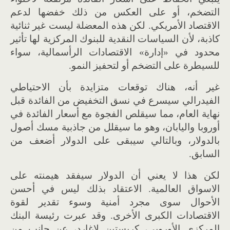
التضخم، أو على العكس من ذلك خفضها لدعم
الاقتصاد الأمريكي. لكن هذه المعضلة ليست غير ثنائية
كاذبة، لأن السياسات النقدية للبنوك المركزية لها تأثير
محدود في «إدارة» الاقتصادات الرأسمالية، سواء
للسيطرة على التضخم أو لتحفيز النمو.
غير أنه، هناك توقعات متزايدة بأن الاحتياطي
الفيدرالي سيسرع في نسق التخفيض من الفائدة قبل
نهاية العام، مما سيقلص الفجوة مع أسعار الفائدة في
أوروبا واليابان، وهو ما سيقلل من جاذبية مسك أصول
بالدولار، وبالتالي سيبقى على الدولار أضعف من
السابق.
لكن هذا لا يعني أن الدولار سيفقد هيمنته على
الاسواق العالمية. الاعتقاد بذلك ليس في أحسن
الأحوال سوى مجرد أمنية وسوء تقدير لقوة
الاقتصادات الكبرى الأخرى. وقد عبرت رئيسة البنك
المركزي الأوروبي، كريستين لاغارد، عن جانب من