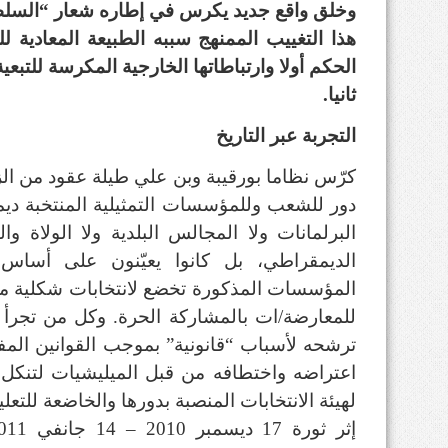
وخلق واقع جديد يكرس في إطاره شعار “السل
هذا التغييب الممنهج سببه الطبيعة المعادية لل
الحكم أولا وارتباطاتها الخارجية المكرسة للتبع
ثانيا.
التجربة عبر التاريخ
كرّس نظاما بورقيبة وبن علي طيلة عقود من الزم
دور للشعب وللمؤسسات التمثيلية المنتخبة ديمق
البرلمانات ولا المجالس البلدية ولا الولاة و
الديمقراطي، بل كانوا يعيّنون على أساس ا
المؤسسات المذكورة تخضع لانتخابات شكلية معل
للمعارضة/ات بالمشاركة الحرة. وكل من تجرأ ع
ترشحه لأسباب “قانونية” بموجب القوانين المف
اعتراضه واختطافه من قبل الميليشيات لتنكل
لهيئة الانتخابات المنصبة بدورها والخاضعة للتعل