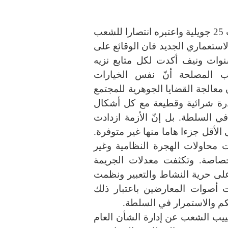
لئن هلّل البعض أحزابا ومنظمات وأفرادا لانقلاب 25 جويلية واعتبره انتصارا للشعب
استعماري الجديد فان الوقائع على
ات ونيف أكدت لكل متابع نزيه
 المصلحة أنّ نفس الخيارات
عالجة القضايا الجوهرية للمجتمع
رة شرائية وقطيعة مع كل أشكال
في السلطة. بل إنّ الأزمة ازدادت
الأقل جزءا هاما منها غير متوفرة.
 محاولات الهجرة النظامية وغير
خصاصة. وتكثفت معدلات الجريمة
لى حرية النشاط والتعبير ونظمت
ت أصوات المعارضين باعتبار ذلك
م والاستمرار في السلطة.
يب الشعب عن إدارة الشأن العام