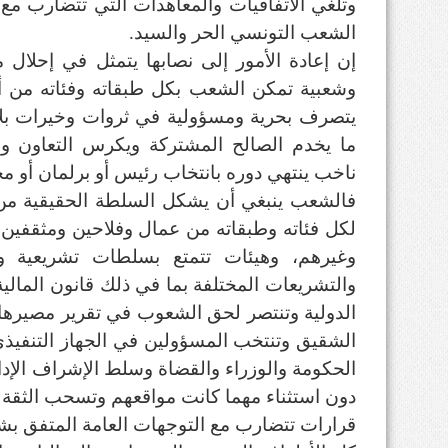
وتلغي الاتفاقيات والمعاهدات التي تتضارب مع
الشعب التونسي الحر والسيد.
إن إعادة الأمور إلى نصابها يتمثل في إحلال
وشعبية تمكن الشعب بكل طبقاته وفئاته من 
يتصرف بحرية ومسؤولية في ثروات وخيرات بلاد
ما يخدم الصالح المشتركة ويكرس التعاون وا
ناخب ينتهي دوره بانتخاب رئيس أو برلمان أو
فالشعب ينبغي أن يشكل السلطة الحقيقية من خ
لكل فئاته وطبقاته من عمال وفلاحين ومثقفي
وغيرهم، وهيئات تتمتع بسلطات تشريعية وتن
والتشريعات المختلفة بما في ذلك قانون المالية
الدولية وتنتصر لحق الشعوب في تقرير مصيره
الشقيق وتنتخب المسؤولين في الجهاز التنفيذ
الحكومة والوزراء والقضاة وسلط الإشراف الإدا
دون استثناء مهما كانت مواقعهم وتسحب الثقة م
قرارات تتضارب مع التوجهات العامة المتفق بشأ