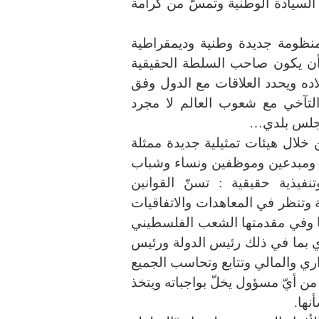
 السيادة الوطنية وتمسّ من كرامة
 منظومة جديدة وطنية وديمقراطية
أن يكون صاحب السلطة الحقيقية
ه ويحدد العلاقات مع الدول وفق
لتآخي مع شعوب العالم لا مجرد
 مجلس بلدي…
لال هيئات تمثيلية جديدة ممثلة
ن ومبدعين وموظفين ونساء وشباب
فيذية حقيقية : تسنّ القوانين
 وتنظر في المعاهدات والاتفاقيات
ا وفي مقدمتها الشعب الفلسطيني
ي بما في ذلك رئيس الدولة ورئيس
ري والمالي وتتابع وتحاسب الجميع
ن أيّ مسؤول يخلّ بواجباته ويتخذ
نها.