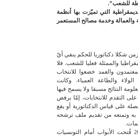
طة للشعب”.
ديمقراطية التي تميّزت بها أنظمة
ية والعمالة وخدمة مصالح المستعمر
ن شكلا دكتاتوريا للحكم ينفي أيّ
راطيا والممثلة فعليا للشعب. فلا
المعتمدون والعمد خضعوا للانتخاب
لولاء والطاعة العمياء. وكانت
ومة النتائج مسبقا ولا يسمح فيها
لى التقدم للانتخابات، إمّا يرفض
صلة على قياس الدكتاتورية أو يقع
 به وتمنعه من تقديم ملف ترشحه
يمات.
إثر ثورة 17 ديسمبر 2010 – 14 جانفي 2011 فُتحت الأبواب أمام التونسيات