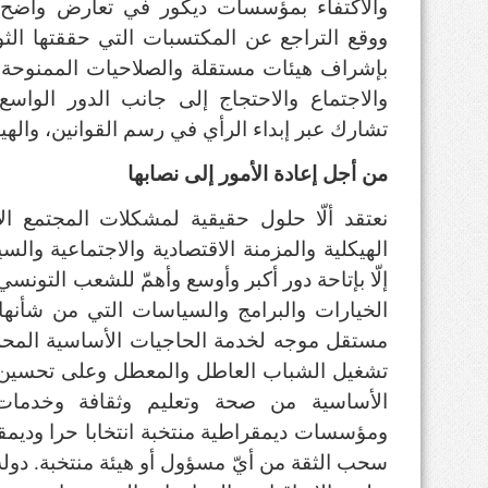
والاكتفاء بمؤسسات ديكور في تعارض واضح 
ووقع التراجع عن المكتسبات التي حققتها الثور
بإشراف هيئات مستقلة والصلاحيات الممنوحة ل
والاجتماع والاحتجاج إلى جانب الدور الواس
تشارك عبر إبداء الرأي في رسم القوانين، والهيئا
من أجل إعادة الأمور إلى نصابها
نعتقد ألّا حلول حقيقية لمشكلات المجتمع الأ
الهيكلية والمزمنة الاقتصادية والاجتماعية والسي
إلّا بإتاحة دور أكبر وأوسع وأهمّ للشعب التو
الخيارات والبرامج والسياسات التي من شأنه
مستقل موجه لخدمة الحاجيات الأساسية المحلية
تشغيل الشباب العاطل والمعطل وعلى تحسين ا
الأساسية من صحة وتعليم وثقافة وخدمات
ومؤسسات ديمقراطية منتخبة انتخابا حرا وديمق
سحب الثقة من أيّ مسؤول أو هيئة منتخبة. دولة