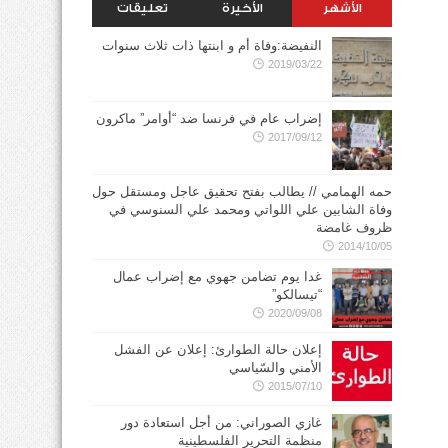
الأشهر
الأخيرة
تعليقات
النفيضة:وفاة أم و ابنتها ذات ثلاث سنوات
2019/03/22
إضراب عام في فرنسا ضد “أوامر” ماكرون
2017/09/12
حمه الهمامي // يطالب بفتح تحقيق عاجل ومستقل حول
وفاة الشابين علي اللواتي ومحمد علي السنوسي في
ظروف غامضة
2014/10/05
غدا يوم تضامن جهوي مع إضراب عمال
“تيسالكو”
2020/09/08
إعلان حالة الطوارئ: إعلان عن الفشل
الأمني والسّياسي
2015/07/10
غازي الصوراني: من أجل استعادة دور
منظمة التحرير الفلسطينية