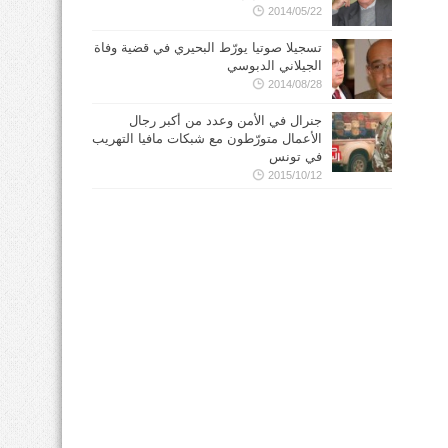
2014/05/22
تسجيلا صوتيا يورّط البحيري في قضية وفاة
الجيلاني الدبوسي
2014/08/28
جنرال في الأمن وعدد من أكبر رجال
الأعمال متورّطون مع شبكات مافيا التهريب
في تونس
2015/10/12