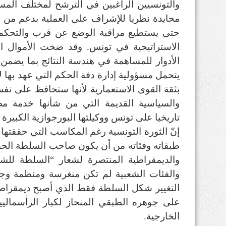
والتونسيين الراغبين في الترشح لمختلف المسؤ
محايدة نظريا للإشراف على العملية بدعم من الا
حتى يستطيع مراقبة الوضع عن قرب والتحكم
الاستراتيجية في تونس. وقد ضخت الأموال الط
الأدوار للمساهمة في هندسة النتائج بما يضمن 
يتحمل مسؤولية إدارة دفة الحكم التي عهد بها
بثقة القوى الاستعمارية لأنها ستحافظ على نفس 
والسياسية القديمة التي من شأنها خدمة مصا
تاريخيا على تونس ووكيلتها البورجوازية الكبيرة ا
إنّ الثورة التونسية رغم المكاسب التي حققته
طبقاته وفئاته من أن يكون صاحب السلطة الحقي
والديمقراطية المنتصرة لشعار “السلطة للش
والفئات الشعبية لم تكن منغرسة ومنظمة وجاه
التغيير شكل السلطة فقط الذي أصبح ديمقراطي
على جوهره الطبقي المنحاز لكبار الرأسمالي
الخارجية.