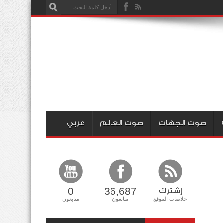
صوت الجهات
صوت العالم
عربي
0
36,687
إشترك
خلاصات الموقع
متابعون
متابعون