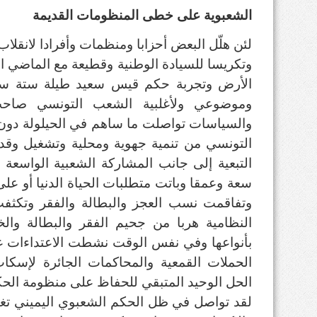
الشعبوية على خطى المنظومات القديمة
وتكريسا للسيادة الوطنية وقطيعة مع الماضي ال
الأرض وتجربة حكم قيس سعيد طيلة ستة سنو
وموضوعي ولأغلبية الشعب التونسي صاحب
والسياسات تواصلت ما ساهم في الحيلولة دون م
التونسي من تنمية جهوية ومحلية وتشغيل وقد
التبعية إلى جانب المشاركة الشعبية الواسعة 
سعة وعمقا وباتت متطلبات الحياة الدنيا أو على 
وتفاقمت نسب العجز والبطالة والفقر وتكثفت
النظامية هربا من جحيم الفقر والبطالة وال
بأنواعها وفي نفس الوقت نشطت الاعتداءات ع
الحملات القمعية والمحاكمات الجائرة لإسكا
الحل الوحيد المتبقي للحفاظ على منظومة الحك
لقد تواصل في ظل الحكم الشعبوي اليميني تغي