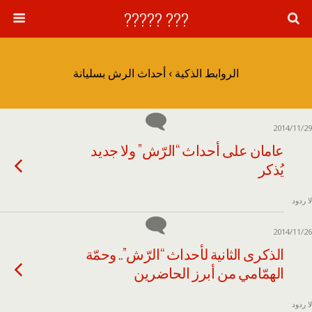
??? ?????
الروابط الذكية › أحداث الرش بسليانة
2014/11/29
عامان على أحداث “الرّش” ولا جديد
يُذكر
لا ردود
2014/11/26
الذكرى الثانية لأحداث “الرّش”.. وحمّة
الهمّامي من أبرز الحاضرين
لا ردود