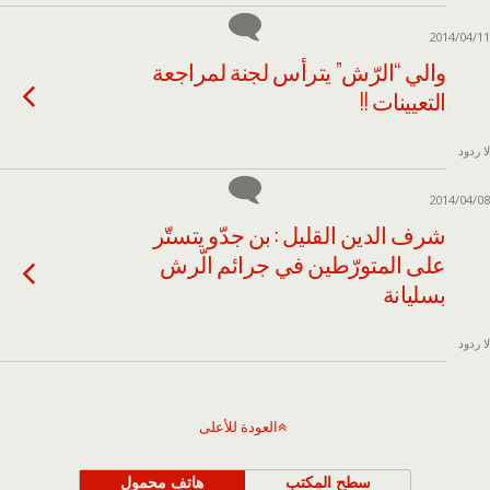
2014/04/11
والي “الرّش” يترأس لجنة لمراجعة
التعيينات !!
لا ردود
2014/04/08
شرف الدين القليل : بن جدّو يتستّر
على المتورّطين في جرائم الّرش
بسليانة
لا ردود
العودة للأعلى
سطح المكتب
هاتف محمول