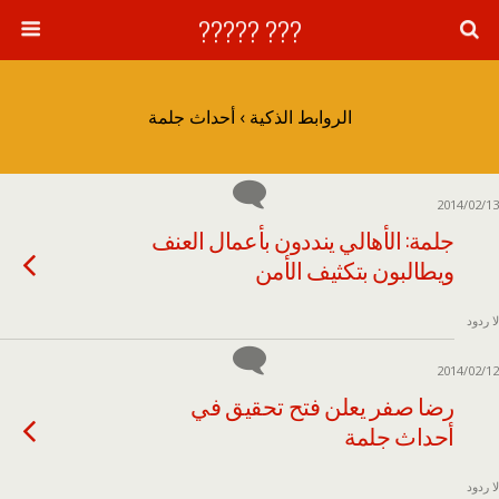
??? ?????
الروابط الذكية › أحداث جلمة
2014/02/13
جلمة: الأهالي ينددون بأعمال العنف
ويطالبون بتكثيف الأمن
لا ردود
2014/02/12
رضا صفر يعلن فتح تحقيق في
أحداث جلمة
لا ردود