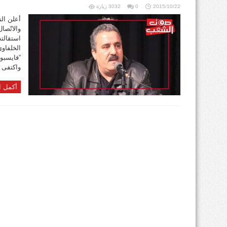
2015/10/22
0
3032 زيارة
أعلن الن
والاتّصا
استقالت
الخلفاو
“فايسبوك
واكتفى ا
أكمل ا