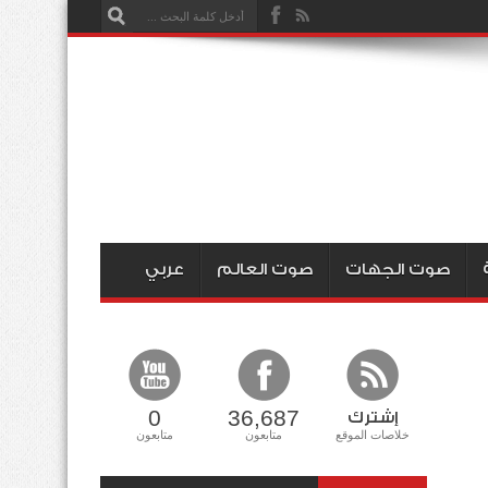
صوت الجهات
صوت العالم
عربي
0
36,687
إشترك
خلاصات الموقع
متابعون
متابعون