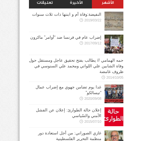
الأشهر
الأخيرة
تعليقات
النفيضة:وفاة أم و ابنتها ذات ثلاث سنوات
2019/03/22
إضراب عام في فرنسا ضد “أوامر” ماكرون
2017/09/12
حمه الهمامي // يطالب بفتح تحقيق عاجل ومستقل حول
وفاة الشابين علي اللواتي ومحمد علي السنوسي في
ظروف غامضة
2014/10/05
غدا يوم تضامن جهوي مع إضراب عمال
“تيسالكو”
2020/09/08
إعلان حالة الطوارئ: إعلان عن الفشل
الأمني والسّياسي
2015/07/10
غازي الصوراني: من أجل استعادة دور
منظمة التحرير الفلسطينية